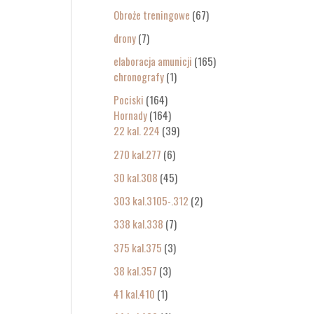
Obroże treningowe
67
drony
7
elaboracja amunicji
165
chronografy
1
Pociski
164
Hornady
164
22 kal. 224
39
270 kal.277
6
30 kal.308
45
303 kal.3105-.312
2
338 kal.338
7
375 kal.375
3
38 kal.357
3
41 kal.410
1