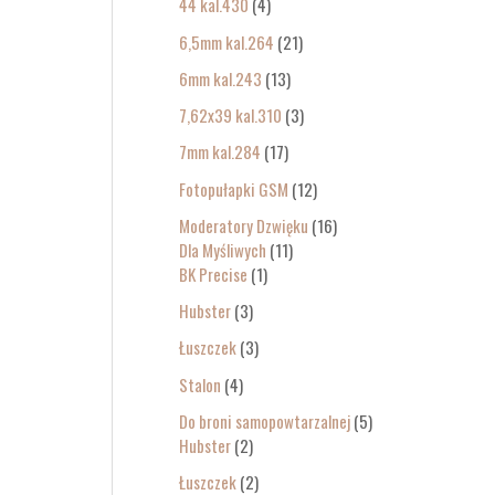
44 kal.430
4
6,5mm kal.264
21
6mm kal.243
13
7,62x39 kal.310
3
7mm kal.284
17
Fotopułapki GSM
12
Moderatory Dzwięku
16
Dla Myśliwych
11
BK Precise
1
Hubster
3
Łuszczek
3
Stalon
4
Do broni samopowtarzalnej
5
Hubster
2
Łuszczek
2