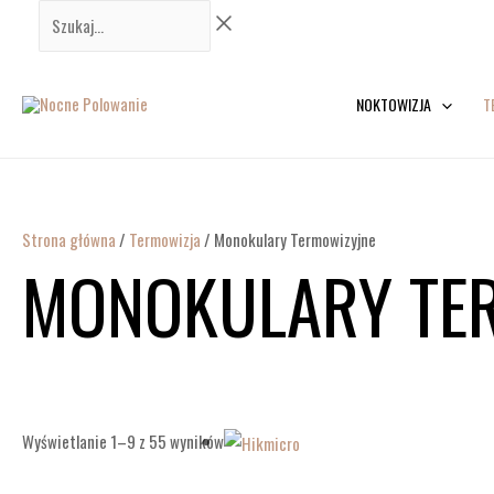
Przejdź
Szukaj...
do
treści
NOKTOWIZJA
T
Strona główna
/
Termowizja
/ Monokulary Termowizyjne
MONOKULARY TE
Wyświetlanie 1–9 z 55 wyników