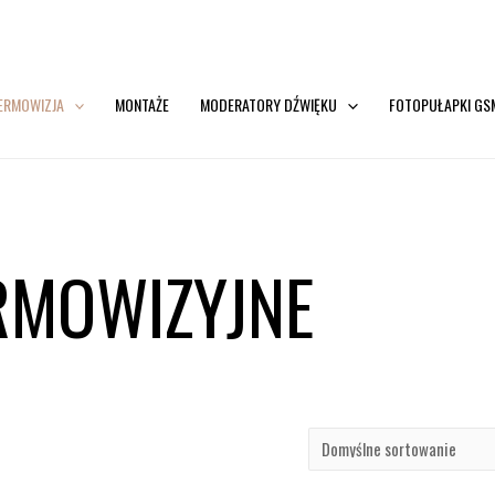
ERMOWIZJA
MONTAŻE
MODERATORY DŹWIĘKU
FOTOPUŁAPKI GS
RMOWIZYJNE