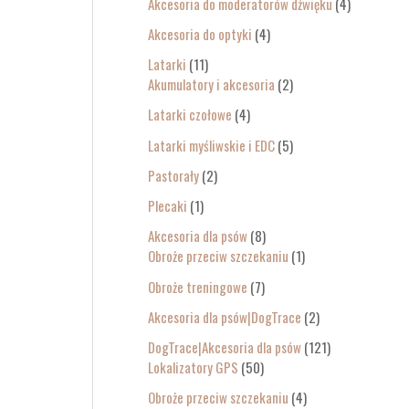
Akcesoria do moderatorów dźwięku
4
Akcesoria do optyki
4
Latarki
11
Akumulatory i akcesoria
2
Latarki czołowe
4
Latarki myśliwskie i EDC
5
Pastorały
2
Plecaki
1
Akcesoria dla psów
8
Obroże przeciw szczekaniu
1
Obroże treningowe
7
Akcesoria dla psów|DogTrace
2
DogTrace|Akcesoria dla psów
121
Lokalizatory GPS
50
Obroże przeciw szczekaniu
4