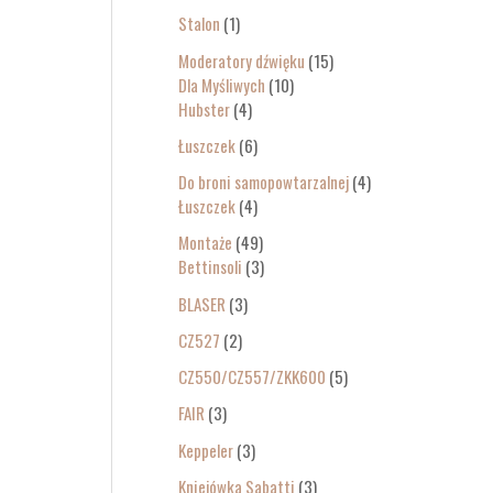
Stalon
1
Moderatory dźwięku
15
Dla Myśliwych
10
Hubster
4
Łuszczek
6
Do broni samopowtarzalnej
4
Łuszczek
4
Montaże
49
Bettinsoli
3
BLASER
3
CZ527
2
CZ550/CZ557/ZKK600
5
FAIR
3
Keppeler
3
Kniejówka Sabatti
3