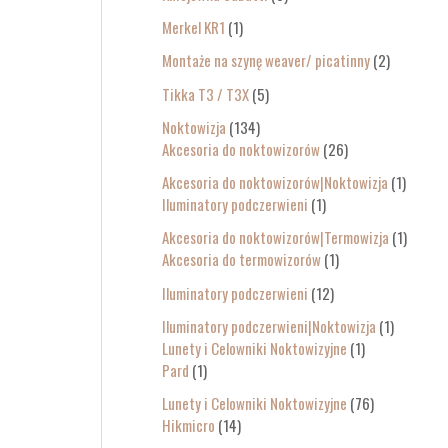
Merkel KR1
1
Montaże na szynę weaver/ picatinny
2
Tikka T3 / T3X
5
Noktowizja
134
Akcesoria do noktowizorów
26
Akcesoria do noktowizorów|Noktowizja
1
Iluminatory podczerwieni
1
Akcesoria do noktowizorów|Termowizja
1
Akcesoria do termowizorów
1
Iluminatory podczerwieni
12
Iluminatory podczerwieni|Noktowizja
1
Lunety i Celowniki Noktowizyjne
1
Pard
1
Lunety i Celowniki Noktowizyjne
76
Hikmicro
14