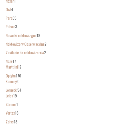
Noxar
1
Owl
4
Pard
35
Pulsar
3
Nasadki noktowizyjne
18
Noktowizory Obserwacyjne
2
Zasilanie do noktowizorów
2
Noże
17
Marttiini
17
Optyka
176
Kamery
3
Lornetki
54
Leica
19
Steiner
1
Vortex
16
Zeiss
18