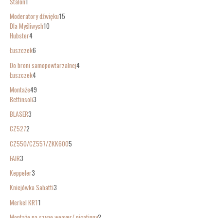
Stalon
1
Moderatory dźwięku
15
Dla Myśliwych
10
Hubster
4
Łuszczek
6
Do broni samopowtarzalnej
4
Łuszczek
4
Montaże
49
Bettinsoli
3
BLASER
3
CZ527
2
CZ550/CZ557/ZKK600
5
FAIR
3
Keppeler
3
Kniejówka Sabatti
3
Merkel KR1
1
Montaże na szynę weaver/ picatinny
2