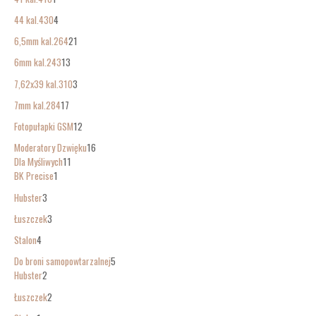
44 kal.430
4
6,5mm kal.264
21
6mm kal.243
13
7,62x39 kal.310
3
7mm kal.284
17
Fotopułapki GSM
12
Moderatory Dzwięku
16
Dla Myśliwych
11
BK Precise
1
Hubster
3
Łuszczek
3
Stalon
4
Do broni samopowtarzalnej
5
Hubster
2
Łuszczek
2