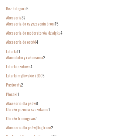
Bez kategorii
5
Akcesoria
37
Akcesoria do czyszczenia broni
15
Akcesoria do moderatorów dźwięku
4
Akcesoria do optyki
4
Latarki
11
Akumulatory i akcesoria
2
Latarki czołowe
4
Latarki myśliwskie i EDC
5
Pastorały
2
Plecaki
1
Akcesoria dla psów
8
Obroże przeciw szczekaniu
1
Obroże treningowe
7
Akcesoria dla psów|DogTrace
2