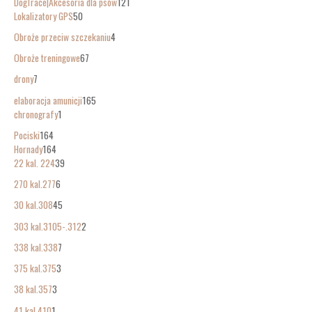
DogTrace|Akcesoria dla psów
121
Lokalizatory GPS
50
Obroże przeciw szczekaniu
4
Obroże treningowe
67
drony
7
elaboracja amunicji
165
chronografy
1
Pociski
164
Hornady
164
22 kal. 224
39
270 kal.277
6
30 kal.308
45
303 kal.3105-.312
2
338 kal.338
7
375 kal.375
3
38 kal.357
3
41 kal.410
1