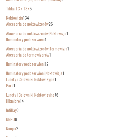
Tikka T3 / T3X
5
Noktowizja
134
Akcesoria do noktowizorów
26
Akcesoria do noktowizorów|Noktowizja
1
Iluminatory podczerwieni
1
Akcesoria do noktowizorów|Termowizja
1
Akcesoria do termowizorów
1
Iluminatory podczerwieni
12
Iluminatory podczerwieni|Noktowizja
1
Lunety i Celowniki Noktowizyjne
1
Pard
1
Lunety i Celowniki Noktowizyjne
76
Hikmicro
14
InfiRay
8
NNPO
8
Nocpix
2