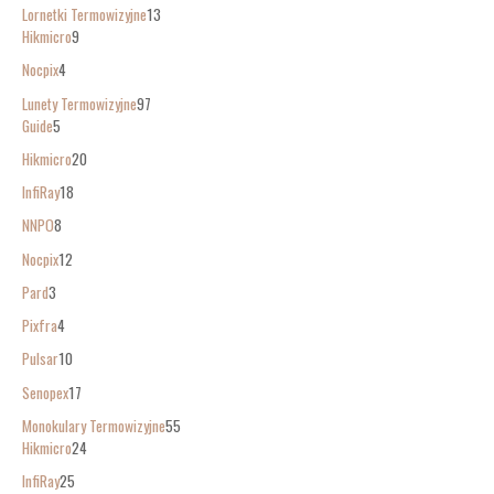
Lornetki Termowizyjne
13
Hikmicro
9
Nocpix
4
Lunety Termowizyjne
97
Guide
5
Hikmicro
20
InfiRay
18
NNPO
8
Nocpix
12
Pard
3
Pixfra
4
Pulsar
10
Senopex
17
Monokulary Termowizyjne
55
Hikmicro
24
InfiRay
25