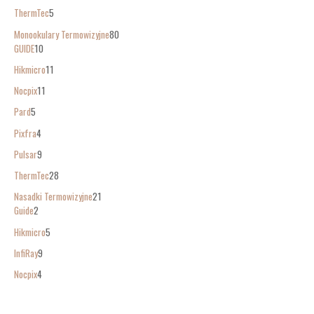
ThermTec
5
Monookulary Termowizyjne
80
GUIDE
10
Hikmicro
11
Nocpix
11
Pard
5
Pixfra
4
Pulsar
9
ThermTec
28
Nasadki Termowizyjne
21
Guide
2
Hikmicro
5
InfiRay
9
Nocpix
4