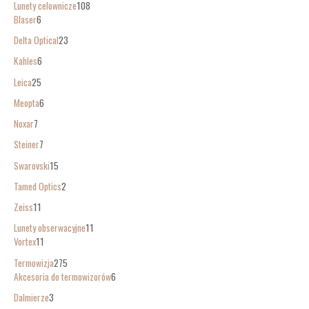
Lunety celownicze
108
Blaser
6
Delta Optical
23
Kahles
6
Leica
25
Meopta
6
Noxar
7
Steiner
7
Swarovski
15
Tamed Optics
2
Zeiss
11
Lunety obserwacyjne
11
Vortex
11
Termowizja
275
Akcesoria do termowizorów
6
Dalmierze
3