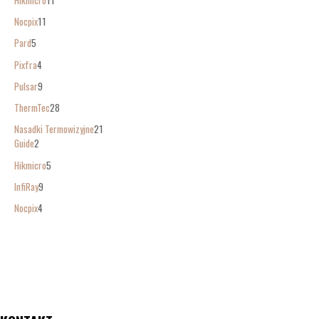
Nocpix
11
Pard
5
Pixfra
4
Pulsar
9
ThermTec
28
Nasadki Termowizyjne
21
Guide
2
Hikmicro
5
InfiRay
9
Nocpix
4