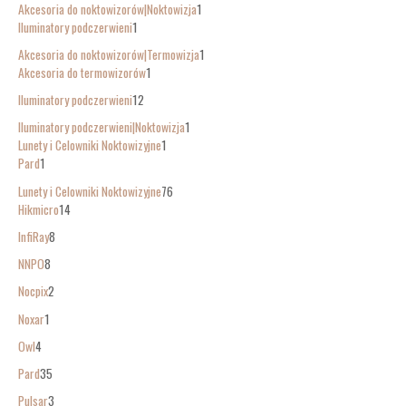
Akcesoria do noktowizorów|Noktowizja
1
Iluminatory podczerwieni
1
Akcesoria do noktowizorów|Termowizja
1
Akcesoria do termowizorów
1
Iluminatory podczerwieni
12
Iluminatory podczerwieni|Noktowizja
1
Lunety i Celowniki Noktowizyjne
1
Pard
1
Lunety i Celowniki Noktowizyjne
76
Hikmicro
14
InfiRay
8
NNPO
8
Nocpix
2
Noxar
1
Owl
4
Pard
35
Pulsar
3