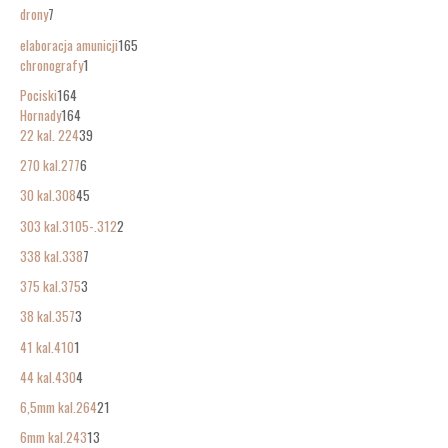
drony
7
elaboracja amunicji
165
chronografy
1
Pociski
164
Hornady
164
22 kal. 224
39
270 kal.277
6
30 kal.308
45
303 kal.3105-.312
2
338 kal.338
7
375 kal.375
3
38 kal.357
3
41 kal.410
1
44 kal.430
4
6,5mm kal.264
21
6mm kal.243
13