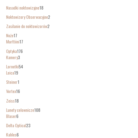
Nasadki noktowizyjne
18
Noktowizory Obserwacyjne
2
Zasilanie do noktowizorów
2
Noże
17
Marttiini
17
Optyka
176
Kamery
3
Lornetki
54
Leica
19
Steiner
1
Vortex
16
Zeiss
18
Lunety celownicze
108
Blaser
6
Delta Optical
23
Kahles
6