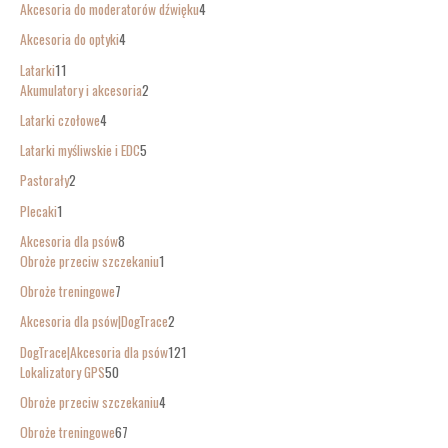
Akcesoria do moderatorów dźwięku
4
Akcesoria do optyki
4
Latarki
11
Akumulatory i akcesoria
2
Latarki czołowe
4
Latarki myśliwskie i EDC
5
Pastorały
2
Plecaki
1
Akcesoria dla psów
8
Obroże przeciw szczekaniu
1
Obroże treningowe
7
Akcesoria dla psów|DogTrace
2
DogTrace|Akcesoria dla psów
121
Lokalizatory GPS
50
Obroże przeciw szczekaniu
4
Obroże treningowe
67