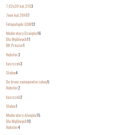
7,62x39 kal.310
3
7mm kal.284
17
Fotopułapki GSM
12
Moderatory Dzwięku
16
Dla Myśliwych
11
BK Precise
1
Hubster
3
Łuszczek
3
Stalon
4
Do broni samopowtarzalnej
5
Hubster
2
Łuszczek
2
Stalon
1
Moderatory dźwięku
15
Dla Myśliwych
10
Hubster
4