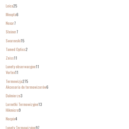
Leica
25
Meopta
6
Noxar
7
Steiner
7
Swarovski
15
Tamed Optics
2
Zeiss
11
Lunety obserwacyjne
11
Vortex
11
Termowizja
275
Akcesoria do termowizorów
6
Dalmierze
3
Lornetki Termowizyjne
13
Hikmicro
9
Nocpix
4
Lunety Termowizyjne
97