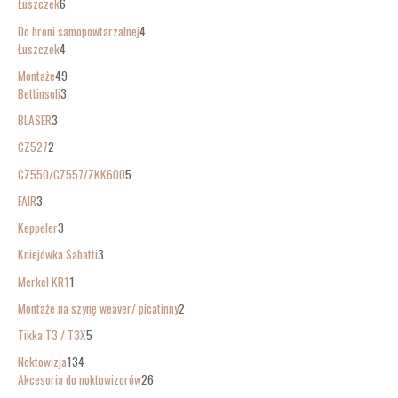
Łuszczek
6
Do broni samopowtarzalnej
4
Łuszczek
4
Montaże
49
Bettinsoli
3
BLASER
3
CZ527
2
CZ550/CZ557/ZKK600
5
FAIR
3
Keppeler
3
Kniejówka Sabatti
3
Merkel KR1
1
Montaże na szynę weaver/ picatinny
2
Tikka T3 / T3X
5
Noktowizja
134
Akcesoria do noktowizorów
26