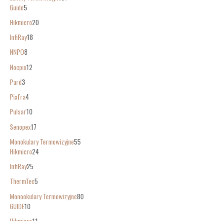
Guide
5
Hikmicro
20
InfiRay
18
NNPO
8
Nocpix
12
Pard
3
Pixfra
4
Pulsar
10
Senopex
17
Monokulary Termowizyjne
55
Hikmicro
24
InfiRay
25
ThermTec
5
Monookulary Termowizyjne
80
GUIDE
10
Hikmicro
11