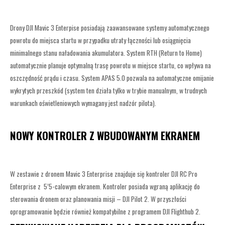
Drony DJI Mavic 3 Enterpise posiadają zaawansowane systemy automatycznego
powrotu do miejsca startu w przypadku utraty łączności lub osiągnięcia
minimalnego stanu naładowania akumulatora. System RTH (Return to Home)
automatycznie planuje optymalną trasę powrotu w miejsce startu, co wpływa na
oszczędność prądu i czasu. System APAS 5.0 pozwala na automatyczne omijanie
wykrytych przeszkód (system ten działa tylko w trybie manualnym, w trudnych
warunkach oświetleniowych wymagany jest nadzór pilota).
NOWY KONTROLER Z WBUDOWANYM EKRANEM
W zestawie z dronem Mavic 3 Enterprise znajduje się kontroler DJI RC Pro
Enterprise z 5’5-calowym ekranem. Kontroler posiada wgraną aplikację do
sterowania dronem oraz planowania misji – DJI Pilot 2. W przyszłości
oprogramowanie będzie również kompatybilne z programem DJI Flighthub 2.