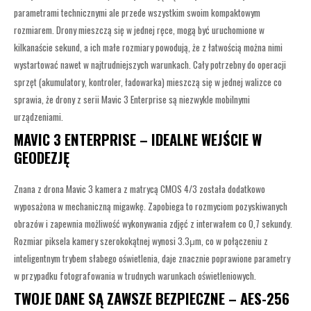
parametrami technicznymi ale przede wszystkim swoim kompaktowym
rozmiarem. Drony mieszczą się w jednej ręce, mogą być uruchomione w
kilkanaście sekund, a ich małe rozmiary powodują, że z łatwością można nimi
wystartować nawet w najtrudniejszych warunkach. Cały potrzebny do operacji
sprzęt (akumulatory, kontroler, ładowarka) mieszczą się w jednej walizce co
sprawia, że drony z serii Mavic 3 Enterprise są niezwykle mobilnymi
urządzeniami.
MAVIC 3 ENTERPRISE – IDEALNE WEJŚCIE W
GEODEZJĘ
Znana z drona Mavic 3 kamera z matrycą CMOS 4/3 została dodatkowo
wyposażona w mechaniczną migawkę. Zapobiega to rozmyciom pozyskiwanych
obrazów i zapewnia możliwość wykonywania zdjęć z interwałem co 0,7 sekundy.
Rozmiar piksela kamery szerokokątnej wynosi 3.3μm, co w połączeniu z
inteligentnym trybem słabego oświetlenia, daje znacznie poprawione parametry
w przypadku fotografowania w trudnych warunkach oświetleniowych.
TWOJE DANE SĄ ZAWSZE BEZPIECZNE – AES-256