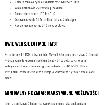
Kamera termowizyjna o rozdzielczości 640×512 30Hz
Wielokierunkowe wykrywanie przeszkód
Temperatura pracy -10° do 40° C
Oprogramowanie DJI Terra Electricity na 3 miesiące
Roczne ubezpieczenie DJI Care w zestawie
DWIE WERSJE DJI M3E I M3T
Seria dronów DJI M3E to dwa modele: Mavic 3 Enterprise oraz Mavic 3 Thermal.
Różnicą pomiędzy nowymi modelami dronów DJI to dodatkowa, w pełni
zintegrowana kamera termowizyjna o rozdzielczości 640×512 30Hz w
wersji
M3T
. Wyposażenie oraz funkcje w kontrolerze są takie same dla obu
modeli.
MINIMALNY ROZMIAR MAKSYMALNE MOŻLIWOŚCI
Drony z serii Mavic 3 Enterprise wyróżniają się nie tylko znakomitymi