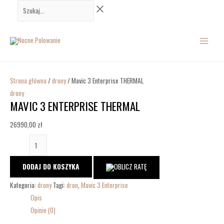
Przejdź
ilość
Szukaj...
do
Mavic
MAIN
treści
3
Enterprise
MENU
THERMAL
Strona główna
/
drony
/ Mavic 3 Enterprise THERMAL
drony
MAVIC 3 ENTERPRISE THERMAL
26990,00
zł
DODAJ DO KOSZYKA
Kategoria:
drony
Tagi:
dron
,
Mavic 3 Enterprise
Opis
Opinie (0)