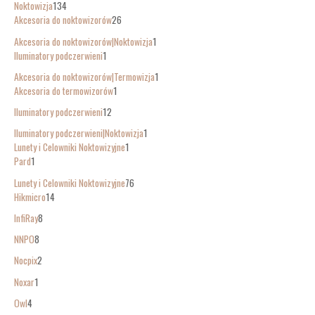
Noktowizja
134
Akcesoria do noktowizorów
26
Akcesoria do noktowizorów|Noktowizja
1
Iluminatory podczerwieni
1
Akcesoria do noktowizorów|Termowizja
1
Akcesoria do termowizorów
1
Iluminatory podczerwieni
12
Iluminatory podczerwieni|Noktowizja
1
Lunety i Celowniki Noktowizyjne
1
Pard
1
Lunety i Celowniki Noktowizyjne
76
Hikmicro
14
InfiRay
8
NNPO
8
Nocpix
2
Noxar
1
Owl
4