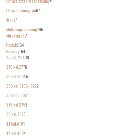
Obroże przeciw szczekaniu
4
Obroże treningowe
67
drony
7
elaboracja amunicji
165
chronografy
1
Pociski
164
Hornady
164
22 kal. 224
39
270 kal.277
6
30 kal.308
45
303 kal.3105-.312
2
338 kal.338
7
375 kal.375
3
38 kal.357
3
41 kal.410
1
44 kal.430
4