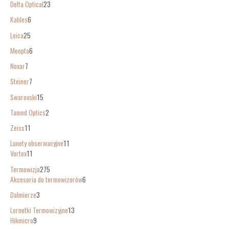
Delta Optical
23
Kahles
6
Leica
25
Meopta
6
Noxar
7
Steiner
7
Swarovski
15
Tamed Optics
2
Zeiss
11
Lunety obserwacyjne
11
Vortex
11
Termowizja
275
Akcesoria do termowizorów
6
Dalmierze
3
Lornetki Termowizyjne
13
Hikmicro
9