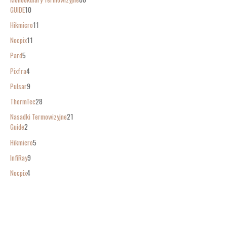
GUIDE
10
Hikmicro
11
Nocpix
11
Pard
5
Pixfra
4
Pulsar
9
ThermTec
28
Nasadki Termowizyjne
21
Guide
2
Hikmicro
5
InfiRay
9
Nocpix
4