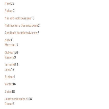
Pard
35
Pulsar
3
Nasadki noktowizyjne
18
Noktowizory Obserwacyjne
2
Zasilanie do noktowizorów
2
Noże
17
Marttiini
17
Optyka
176
Kamery
3
Lornetki
54
Leica
19
Steiner
1
Vortex
16
Zeiss
18
Lunety celownicze
108
Blaser
6