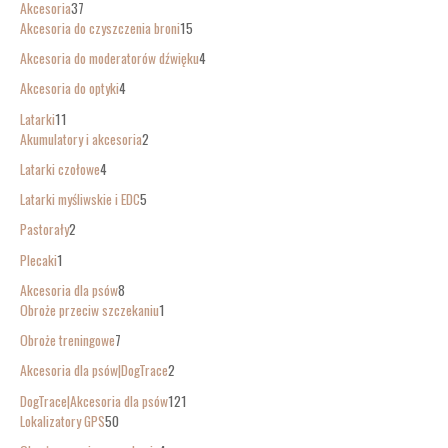
Akcesoria
37
Akcesoria do czyszczenia broni
15
Akcesoria do moderatorów dźwięku
4
Akcesoria do optyki
4
Latarki
11
Akumulatory i akcesoria
2
Latarki czołowe
4
Latarki myśliwskie i EDC
5
Pastorały
2
Plecaki
1
Akcesoria dla psów
8
Obroże przeciw szczekaniu
1
Obroże treningowe
7
Akcesoria dla psów|DogTrace
2
DogTrace|Akcesoria dla psów
121
Lokalizatory GPS
50