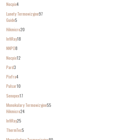
Nocpix
4
Lunety Termowizyjne
97
Guide
5
Hikmicro
20
InfiRay
18
NNPO
8
Nocpix
12
Pard
3
Pixfra
4
Pulsar
10
Senopex
17
Monokulary Termowizyjne
55
Hikmicro
24
InfiRay
25
ThermTec
5
Monookulary Termowizyjne
80