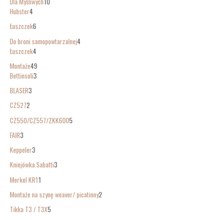
Dla Myśliwych
10
Hubster
4
Łuszczek
6
Do broni samopowtarzalnej
4
Łuszczek
4
Montaże
49
Bettinsoli
3
BLASER
3
CZ527
2
CZ550/CZ557/ZKK600
5
FAIR
3
Keppeler
3
Kniejówka Sabatti
3
Merkel KR1
1
Montaże na szynę weaver/ picatinny
2
Tikka T3 / T3X
5