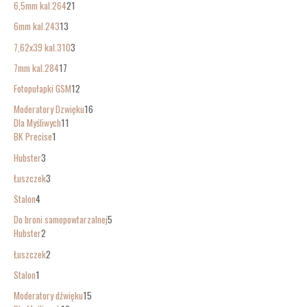
6,5mm kal.264
21
6mm kal.243
13
7,62x39 kal.310
3
7mm kal.284
17
Fotopułapki GSM
12
Moderatory Dzwięku
16
Dla Myśliwych
11
BK Precise
1
Hubster
3
Łuszczek
3
Stalon
4
Do broni samopowtarzalnej
5
Hubster
2
Łuszczek
2
Stalon
1
Moderatory dźwięku
15