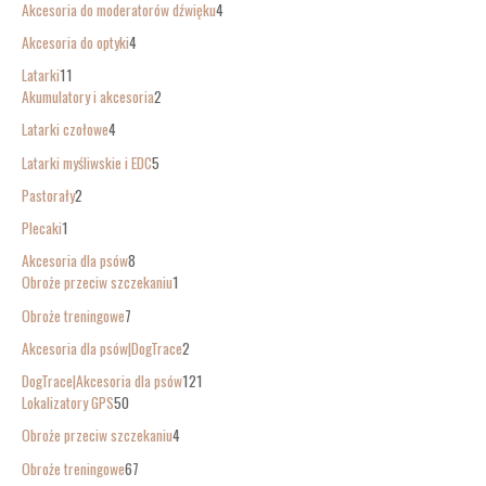
Akcesoria do moderatorów dźwięku
4
Akcesoria do optyki
4
Latarki
11
Akumulatory i akcesoria
2
Latarki czołowe
4
Latarki myśliwskie i EDC
5
Pastorały
2
Plecaki
1
Akcesoria dla psów
8
Obroże przeciw szczekaniu
1
Obroże treningowe
7
Akcesoria dla psów|DogTrace
2
DogTrace|Akcesoria dla psów
121
Lokalizatory GPS
50
Obroże przeciw szczekaniu
4
Obroże treningowe
67