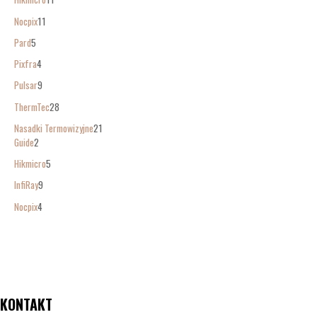
Nocpix
11
Pard
5
Pixfra
4
Pulsar
9
ThermTec
28
Nasadki Termowizyjne
21
Guide
2
Hikmicro
5
InfiRay
9
Nocpix
4
KONTAKT