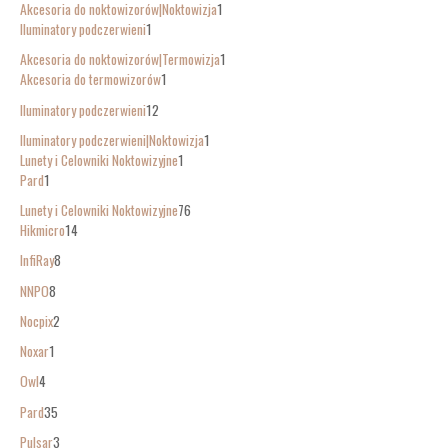
Akcesoria do noktowizorów|Noktowizja
1
Iluminatory podczerwieni
1
Akcesoria do noktowizorów|Termowizja
1
Akcesoria do termowizorów
1
Iluminatory podczerwieni
12
Iluminatory podczerwieni|Noktowizja
1
Lunety i Celowniki Noktowizyjne
1
Pard
1
Lunety i Celowniki Noktowizyjne
76
Hikmicro
14
InfiRay
8
NNPO
8
Nocpix
2
Noxar
1
Owl
4
Pard
35
Pulsar
3