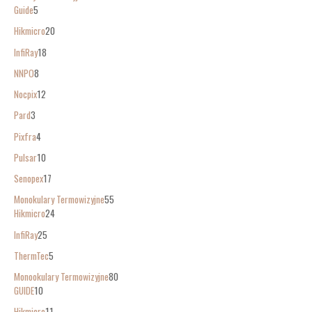
Guide
5
Hikmicro
20
InfiRay
18
NNPO
8
Nocpix
12
Pard
3
Pixfra
4
Pulsar
10
Senopex
17
Monokulary Termowizyjne
55
Hikmicro
24
InfiRay
25
ThermTec
5
Monookulary Termowizyjne
80
GUIDE
10
Hikmicro
11