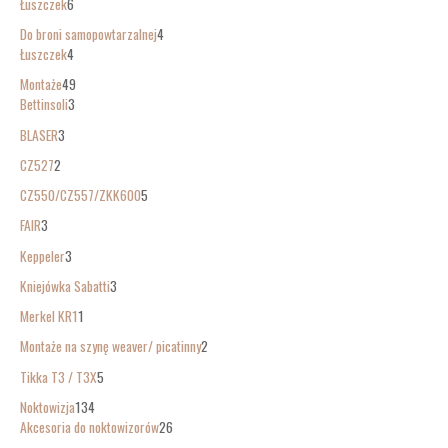
Łuszczek
6
Do broni samopowtarzalnej
4
Łuszczek
4
Montaże
49
Bettinsoli
3
BLASER
3
CZ527
2
CZ550/CZ557/ZKK600
5
FAIR
3
Keppeler
3
Kniejówka Sabatti
3
Merkel KR1
1
Montaże na szynę weaver/ picatinny
2
Tikka T3 / T3X
5
Noktowizja
134
Akcesoria do noktowizorów
26