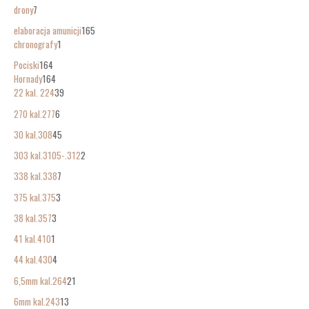
drony
7
elaboracja amunicji
165
chronografy
1
Pociski
164
Hornady
164
22 kal. 224
39
270 kal.277
6
30 kal.308
45
303 kal.3105-.312
2
338 kal.338
7
375 kal.375
3
38 kal.357
3
41 kal.410
1
44 kal.430
4
6,5mm kal.264
21
6mm kal.243
13