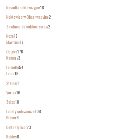
Nasadki noktowizyjne
18
Noktowizory Obserwacyjne
2
Zasilanie do noktowizorów
2
Noże
17
Marttiini
17
Optyka
176
Kamery
3
Lornetki
54
Leica
19
Steiner
1
Vortex
16
Zeiss
18
Lunety celownicze
108
Blaser
6
Delta Optical
23
Kahles
6