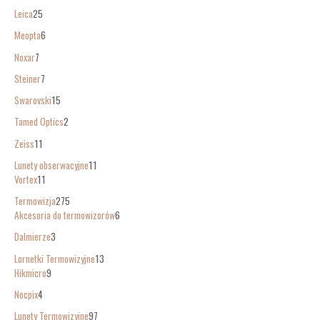
Leica
25
Meopta
6
Noxar
7
Steiner
7
Swarovski
15
Tamed Optics
2
Zeiss
11
Lunety obserwacyjne
11
Vortex
11
Termowizja
275
Akcesoria do termowizorów
6
Dalmierze
3
Lornetki Termowizyjne
13
Hikmicro
9
Nocpix
4
Lunety Termowizyjne
97