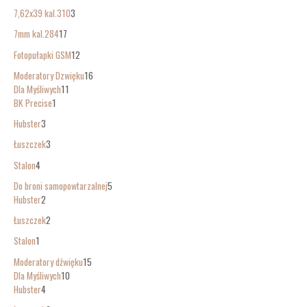
7,62x39 kal.310
3
7mm kal.284
17
Fotopułapki GSM
12
Moderatory Dzwięku
16
Dla Myśliwych
11
BK Precise
1
Hubster
3
Łuszczek
3
Stalon
4
Do broni samopowtarzalnej
5
Hubster
2
Łuszczek
2
Stalon
1
Moderatory dźwięku
15
Dla Myśliwych
10
Hubster
4