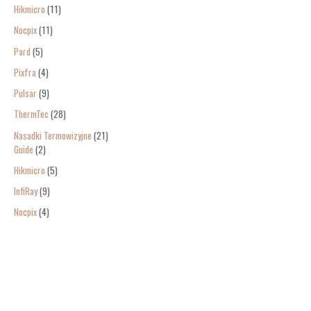
Hikmicro
11
Nocpix
11
Pard
5
Pixfra
4
Pulsar
9
ThermTec
28
Nasadki Termowizyjne
21
Guide
2
Hikmicro
5
InfiRay
9
Nocpix
4