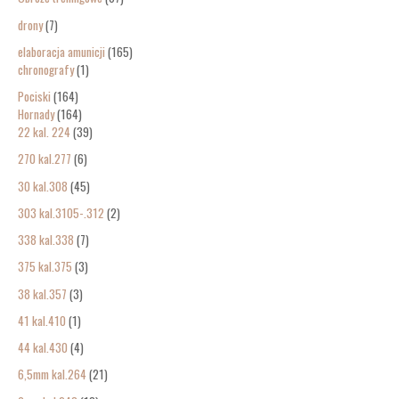
drony
7
elaboracja amunicji
165
chronografy
1
Pociski
164
Hornady
164
22 kal. 224
39
270 kal.277
6
30 kal.308
45
303 kal.3105-.312
2
338 kal.338
7
375 kal.375
3
38 kal.357
3
41 kal.410
1
44 kal.430
4
6,5mm kal.264
21