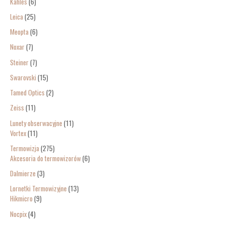
Kahles
6
Leica
25
Meopta
6
Noxar
7
Steiner
7
Swarovski
15
Tamed Optics
2
Zeiss
11
Lunety obserwacyjne
11
Vortex
11
Termowizja
275
Akcesoria do termowizorów
6
Dalmierze
3
Lornetki Termowizyjne
13
Hikmicro
9
Nocpix
4