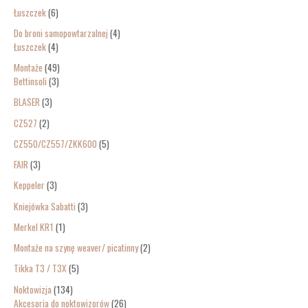
Łuszczek
6
Do broni samopowtarzalnej
4
Łuszczek
4
Montaże
49
Bettinsoli
3
BLASER
3
CZ527
2
CZ550/CZ557/ZKK600
5
FAIR
3
Keppeler
3
Kniejówka Sabatti
3
Merkel KR1
1
Montaże na szynę weaver/ picatinny
2
Tikka T3 / T3X
5
Noktowizja
134
Akcesoria do noktowizorów
26