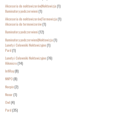
Akcesoria do noktowizorów|Noktowizja
1
Iluminatory podczerwieni
1
Akcesoria do noktowizorów|Termowizja
1
Akcesoria do termowizorów
1
Iluminatory podczerwieni
12
Iluminatory podczerwieni|Noktowizja
1
Lunety i Celowniki Noktowizyjne
1
Pard
1
Lunety i Celowniki Noktowizyjne
76
Hikmicro
14
InfiRay
8
NNPO
8
Nocpix
2
Noxar
1
Owl
4
Pard
35