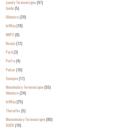
Lunety Termowizyjne
97
Guide
5
Hikmicro
20
InfiRay
18
NNPO
8
Nocpix
12
Pard
3
Pixfra
4
Pulsar
10
Senopex
17
Monokulary Termowizyjne
55
Hikmicro
24
InfiRay
25
ThermTec
5
Monookulary Termowizyjne
80
GUIDE
10