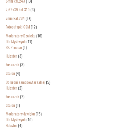
6mm kal.243
13
7,62x39 kal.310
3
7mm kal.284
17
Fotopułapki GSM
12
Moderatory Dzwięku
16
Dla Myśliwych
11
BK Precise
1
Hubster
3
Łuszczek
3
Stalon
4
Do broni samopowtarzalnej
5
Hubster
2
Łuszczek
2
Stalon
1
Moderatory dźwięku
15
Dla Myśliwych
10
Hubster
4