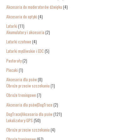
Akcesoria do moderatorów dźwięku
4
Akcesoria do optyki
4
Latarki
11
Akumulatory i akcesoria
2
Latarki czołowe
4
Latarki myśliwskie i EDC
5
Pastorały
2
Plecaki
1
Akcesoria dla psów
8
Obroże przeciw szczekaniu
1
Obroże treningowe
7
Akcesoria dla psów|DogTrace
2
DogTrace|Akcesoria dla psów
121
Lokalizatory GPS
50
Obroże przeciw szczekaniu
4
Obroże treningowe
67