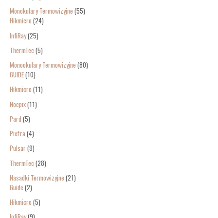
Monokulary Termowizyjne
55
Hikmicro
24
InfiRay
25
ThermTec
5
Monookulary Termowizyjne
80
GUIDE
10
Hikmicro
11
Nocpix
11
Pard
5
Pixfra
4
Pulsar
9
ThermTec
28
Nasadki Termowizyjne
21
Guide
2
Hikmicro
5
InfiRay
9