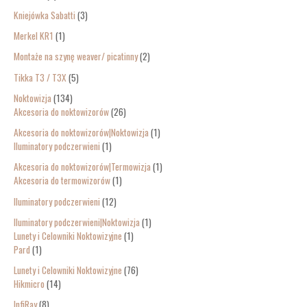
Kniejówka Sabatti
3
Merkel KR1
1
Montaże na szynę weaver/ picatinny
2
Tikka T3 / T3X
5
Noktowizja
134
Akcesoria do noktowizorów
26
Akcesoria do noktowizorów|Noktowizja
1
Iluminatory podczerwieni
1
Akcesoria do noktowizorów|Termowizja
1
Akcesoria do termowizorów
1
Iluminatory podczerwieni
12
Iluminatory podczerwieni|Noktowizja
1
Lunety i Celowniki Noktowizyjne
1
Pard
1
Lunety i Celowniki Noktowizyjne
76
Hikmicro
14
InfiRay
8