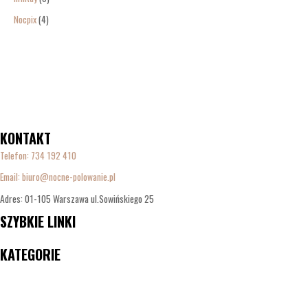
Nocpix
4
KONTAKT
Telefon:
734 192 410
Email: biuro@nocne-polowanie.pl
Adres: 01-105 Warszawa ul.Sowińskiego 25
SZYBKIE LINKI
Menu
KATEGORIE
Menu