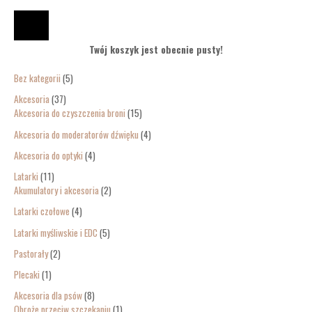
Twój koszyk jest obecnie pusty!
Bez kategorii
5
Akcesoria
37
Akcesoria do czyszczenia broni
15
Akcesoria do moderatorów dźwięku
4
Akcesoria do optyki
4
Latarki
11
Akumulatory i akcesoria
2
Latarki czołowe
4
Latarki myśliwskie i EDC
5
Pastorały
2
Plecaki
1
Akcesoria dla psów
8
Obroże przeciw szczekaniu
1