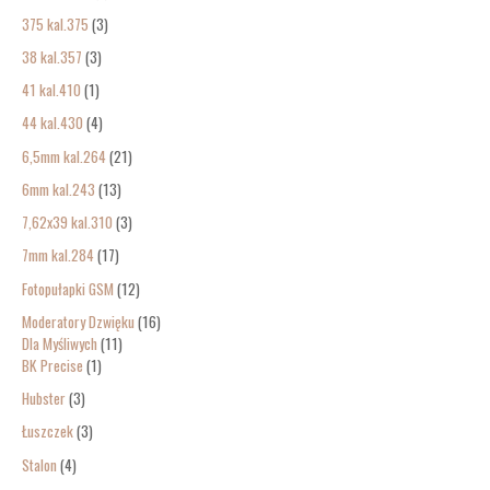
375 kal.375
3
38 kal.357
3
41 kal.410
1
44 kal.430
4
6,5mm kal.264
21
6mm kal.243
13
7,62x39 kal.310
3
7mm kal.284
17
Fotopułapki GSM
12
Moderatory Dzwięku
16
Dla Myśliwych
11
BK Precise
1
Hubster
3
Łuszczek
3
Stalon
4