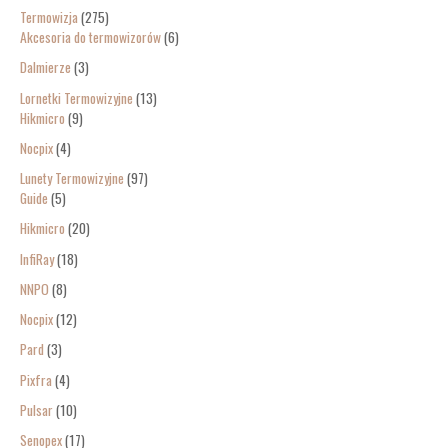
Termowizja
275
Akcesoria do termowizorów
6
Dalmierze
3
Lornetki Termowizyjne
13
Hikmicro
9
Nocpix
4
Lunety Termowizyjne
97
Guide
5
Hikmicro
20
InfiRay
18
NNPO
8
Nocpix
12
Pard
3
Pixfra
4
Pulsar
10
Senopex
17