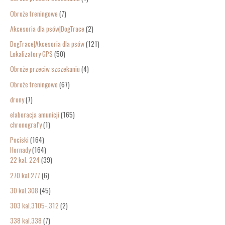
Obroże treningowe
7
Akcesoria dla psów|DogTrace
2
DogTrace|Akcesoria dla psów
121
Lokalizatory GPS
50
Obroże przeciw szczekaniu
4
Obroże treningowe
67
drony
7
elaboracja amunicji
165
chronografy
1
Pociski
164
Hornady
164
22 kal. 224
39
270 kal.277
6
30 kal.308
45
303 kal.3105-.312
2
338 kal.338
7