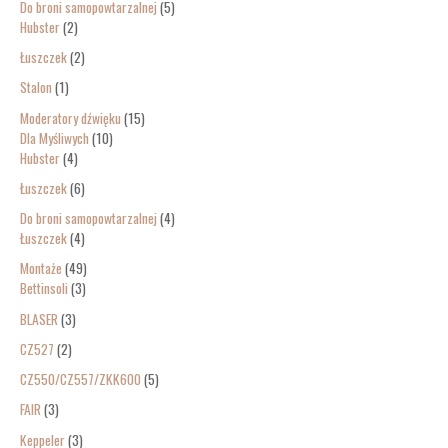
Do broni samopowtarzalnej
5
Hubster
2
Łuszczek
2
Stalon
1
Moderatory dźwięku
15
Dla Myśliwych
10
Hubster
4
Łuszczek
6
Do broni samopowtarzalnej
4
Łuszczek
4
Montaże
49
Bettinsoli
3
BLASER
3
CZ527
2
CZ550/CZ557/ZKK600
5
FAIR
3
Keppeler
3