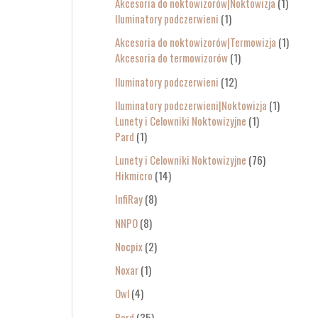
Akcesoria do noktowizorów|Noktowizja
1
Iluminatory podczerwieni
1
Akcesoria do noktowizorów|Termowizja
1
Akcesoria do termowizorów
1
Iluminatory podczerwieni
12
Iluminatory podczerwieni|Noktowizja
1
Lunety i Celowniki Noktowizyjne
1
Pard
1
Lunety i Celowniki Noktowizyjne
76
Hikmicro
14
InfiRay
8
NNPO
8
Nocpix
2
Noxar
1
Owl
4
Pard
35