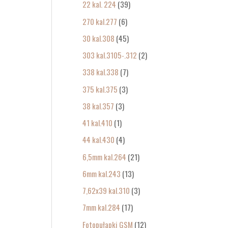
22 kal. 224
39
270 kal.277
6
30 kal.308
45
303 kal.3105-.312
2
338 kal.338
7
375 kal.375
3
38 kal.357
3
41 kal.410
1
44 kal.430
4
6,5mm kal.264
21
6mm kal.243
13
7,62x39 kal.310
3
7mm kal.284
17
Fotopułapki GSM
12