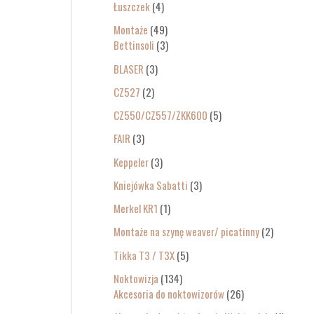
Łuszczek
4
Montaże
49
Bettinsoli
3
BLASER
3
CZ527
2
CZ550/CZ557/ZKK600
5
FAIR
3
Keppeler
3
Kniejówka Sabatti
3
Merkel KR1
1
Montaże na szynę weaver/ picatinny
2
Tikka T3 / T3X
5
Noktowizja
134
Akcesoria do noktowizorów
26