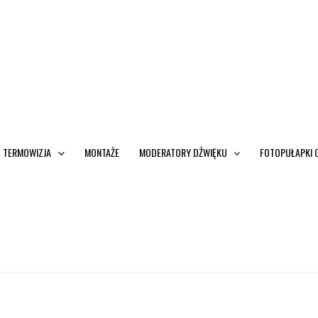
TERMOWIZJA
MONTAŻE
MODERATORY DŹWIĘKU
FOTOPUŁAPKI 