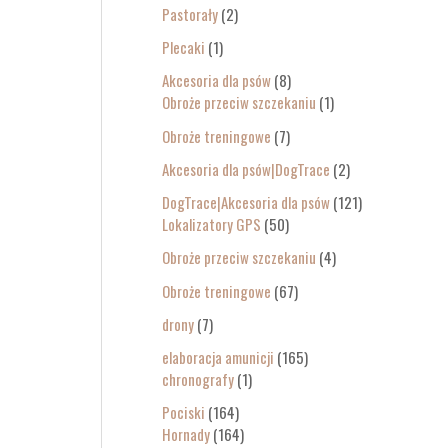
Pastorały
2
Plecaki
1
Akcesoria dla psów
8
Obroże przeciw szczekaniu
1
Obroże treningowe
7
Akcesoria dla psów|DogTrace
2
DogTrace|Akcesoria dla psów
121
Lokalizatory GPS
50
Obroże przeciw szczekaniu
4
Obroże treningowe
67
drony
7
elaboracja amunicji
165
chronografy
1
Pociski
164
Hornady
164