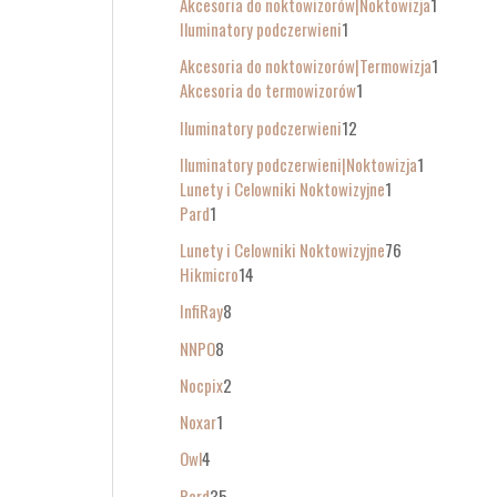
Akcesoria do noktowizorów|Noktowizja
1
Iluminatory podczerwieni
1
Akcesoria do noktowizorów|Termowizja
1
Akcesoria do termowizorów
1
Iluminatory podczerwieni
12
Iluminatory podczerwieni|Noktowizja
1
Lunety i Celowniki Noktowizyjne
1
Pard
1
Lunety i Celowniki Noktowizyjne
76
Hikmicro
14
InfiRay
8
NNPO
8
Nocpix
2
Noxar
1
Owl
4
Pard
35