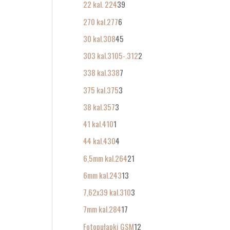
22 kal. 224
39
270 kal.277
6
30 kal.308
45
303 kal.3105-.312
2
338 kal.338
7
375 kal.375
3
38 kal.357
3
41 kal.410
1
44 kal.430
4
6,5mm kal.264
21
6mm kal.243
13
7,62x39 kal.310
3
7mm kal.284
17
Fotopułapki GSM
12