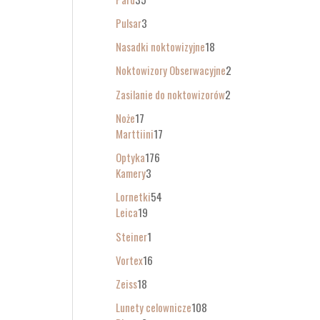
Pulsar
3
Nasadki noktowizyjne
18
Noktowizory Obserwacyjne
2
Zasilanie do noktowizorów
2
Noże
17
Marttiini
17
Optyka
176
Kamery
3
Lornetki
54
Leica
19
Steiner
1
Vortex
16
Zeiss
18
Lunety celownicze
108