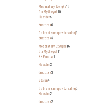
Moderatory dźwięku
15
Dla Myśliwych
10
Hubster
4
Łuszczek
6
Do broni samopowtarzalnej
4
Łuszczek
4
Moderatory Dzwięku
16
Dla Myśliwych
11
BK Precise
1
Hubster
3
Łuszczek
3
Stalon
4
Do broni samopowtarzalnej
5
Hubster
2
Łuszczek
2