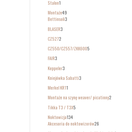
Stalon
1
Montaże
49
Bettinsoli
3
BLASER
3
CZ527
2
CZ550/CZ557/ZKK600
5
FAIR
3
Keppeler
3
Kniejówka Sabatti
3
Merkel KR1
1
Montaże na szynę weaver/ picatinny
2
Tikka T3 / T3X
5
Noktowizja
134
Akcesoria do noktowizorów
26