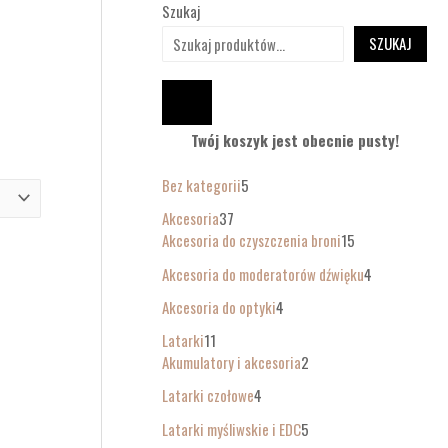
Szukaj
SZUKAJ
Twój koszyk jest obecnie pusty!
Bez kategorii
5
Akcesoria
37
Akcesoria do czyszczenia broni
15
Akcesoria do moderatorów dźwięku
4
Akcesoria do optyki
4
Latarki
11
Akumulatory i akcesoria
2
Latarki czołowe
4
Latarki myśliwskie i EDC
5