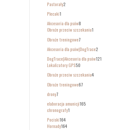
Pastorały
2
Plecaki
1
Akcesoria dla psów
8
Obroże przeciw szczekaniu
1
Obroże treningowe
7
Akcesoria dla psów|DogTrace
2
DogTrace|Akcesoria dla psów
121
Lokalizatory GPS
50
Obroże przeciw szczekaniu
4
Obroże treningowe
67
drony
7
elaboracja amunicji
165
chronografy
1
Pociski
164
Hornady
164