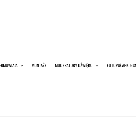
ERMOWIZJA
MONTAŻE
MODERATORY DŹWIĘKU
FOTOPUŁAPKI GS