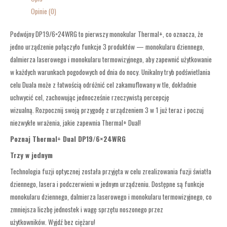
Opinie (0)
Podwójny DP19/6×24WRG to pierwszy monokular Thermal+, co oznacza, że ​​
jedno urządzenie połączyło funkcje 3 produktów — monokularu dziennego,
dalmierza laserowego i monokularu termowizyjnego, aby zapewnić użytkowanie
w każdych warunkach pogodowych od dnia do nocy.
Unikalny tryb podświetlania
celu Duala może z łatwością odróżnić cel zakamuflowany w tle, dokładnie
uchwycić cel, zachowując jednocześnie rzeczywistą percepcję
wizualną.
Rozpocznij swoją przygodę z urządzeniem 3 w 1 już teraz i poczuj
niezwykłe wrażenia, jakie zapewnia Thermal+ Dual!
Poznaj Thermal+
Dual DP19/6×24WRG
Trzy w jednym
Technologia fuzji optycznej została przyjęta w celu zrealizowania fuzji światła
dziennego, lasera i podczerwieni w jednym urządzeniu. Dostępne są funkcje
monokularu dziennego, dalmierza laserowego i monokularu termowizyjnego, co
zmniejsza liczbę jednostek i wagę sprzętu noszonego przez
użytkowników. Wyjdź bez ciężaru!