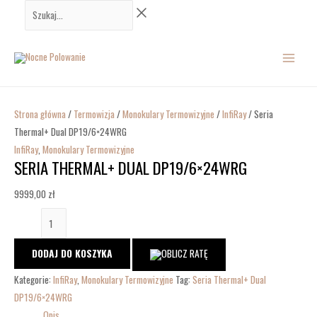
Przejdź
ilość
Szukaj...
do
Seria
MAIN
treści
Thermal+
Dual
MENU
DP19/6×24WRG
Strona główna
/
Termowizja
/
Monokulary Termowizyjne
/
InfiRay
/ Seria
Thermal+ Dual DP19/6×24WRG
InfiRay
,
Monokulary Termowizyjne
SERIA THERMAL+ DUAL DP19/6×24WRG
9999,00
zł
DODAJ DO KOSZYKA
Kategorie:
InfiRay
,
Monokulary Termowizyjne
Tag:
Seria Thermal+ Dual
DP19/6×24WRG
Opis