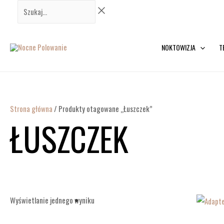
Przejdź
Szukaj...
do
treści
NOKTOWIZJA
T
Strona główna
/ Produkty otagowane „Łuszczek”
ŁUSZCZEK
Wyświetlanie jednego wyniku