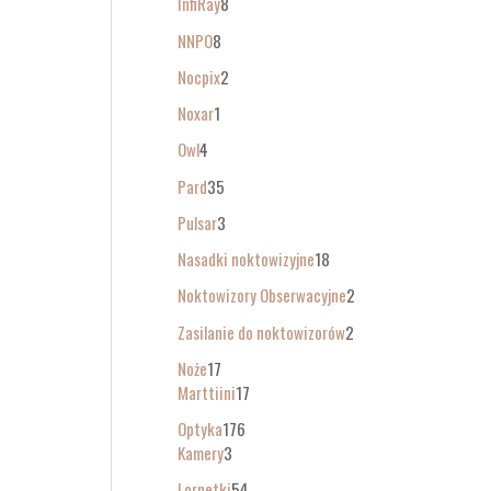
InfiRay
8
NNPO
8
Nocpix
2
Noxar
1
Owl
4
Pard
35
Pulsar
3
Nasadki noktowizyjne
18
Noktowizory Obserwacyjne
2
Zasilanie do noktowizorów
2
Noże
17
Marttiini
17
Optyka
176
Kamery
3
Lornetki
54