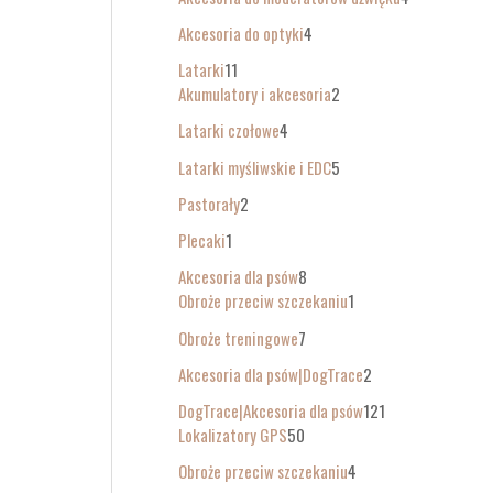
Akcesoria do optyki
4
Latarki
11
Akumulatory i akcesoria
2
Latarki czołowe
4
Latarki myśliwskie i EDC
5
Pastorały
2
Plecaki
1
Akcesoria dla psów
8
Obroże przeciw szczekaniu
1
Obroże treningowe
7
Akcesoria dla psów|DogTrace
2
DogTrace|Akcesoria dla psów
121
Lokalizatory GPS
50
Obroże przeciw szczekaniu
4