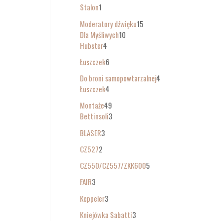
Stalon
1
Moderatory dźwięku
15
Dla Myśliwych
10
Hubster
4
Łuszczek
6
Do broni samopowtarzalnej
4
Łuszczek
4
Montaże
49
Bettinsoli
3
BLASER
3
CZ527
2
CZ550/CZ557/ZKK600
5
FAIR
3
Keppeler
3
Kniejówka Sabatti
3