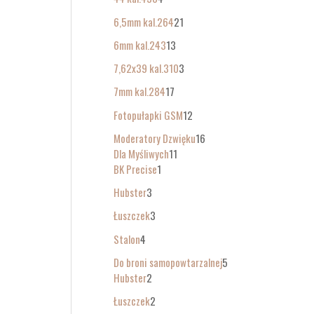
6,5mm kal.264
21
6mm kal.243
13
7,62x39 kal.310
3
7mm kal.284
17
Fotopułapki GSM
12
Moderatory Dzwięku
16
Dla Myśliwych
11
BK Precise
1
Hubster
3
Łuszczek
3
Stalon
4
Do broni samopowtarzalnej
5
Hubster
2
Łuszczek
2