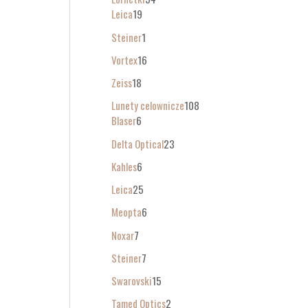
Leica
19
Steiner
1
Vortex
16
Zeiss
18
Lunety celownicze
108
Blaser
6
Delta Optical
23
Kahles
6
Leica
25
Meopta
6
Noxar
7
Steiner
7
Swarovski
15
Tamed Optics
2