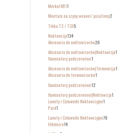
Merkel KR1
1
Montaże na szynę weaver/ picatinny
2
Tikka T3 / T3X
5
Noktowizja
134
Akcesoria do noktowizorów
26
Akcesoria do noktowizorów|Noktowizja
1
Iluminatory podczerwieni
1
Akcesoria do noktowizorów|Termowizja
1
Akcesoria do termowizorów
1
Iluminatory podczerwieni
12
Iluminatory podczerwieni|Noktowizja
1
Lunety i Celowniki Noktowizyjne
1
Pard
1
Lunety i Celowniki Noktowizyjne
76
Hikmicro
14