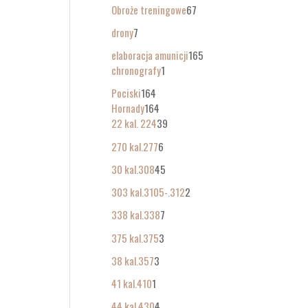
Obroże treningowe
67
drony
7
elaboracja amunicji
165
chronografy
1
Pociski
164
Hornady
164
22 kal. 224
39
270 kal.277
6
30 kal.308
45
303 kal.3105-.312
2
338 kal.338
7
375 kal.375
3
38 kal.357
3
41 kal.410
1
44 kal.430
4