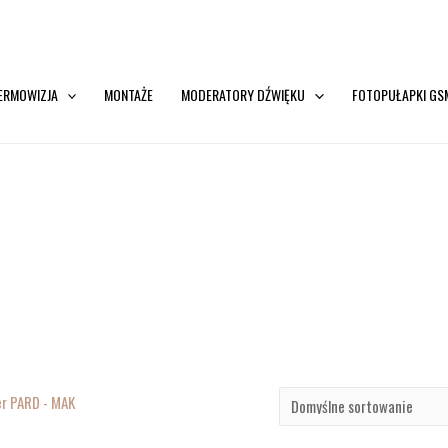
ERMOWIZJA
MONTAŻE
MODERATORY DŹWIĘKU
FOTOPUŁAPKI GS