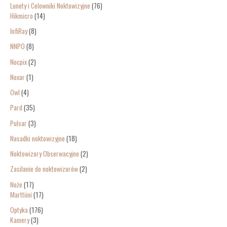
Lunety i Celowniki Noktowizyjne
76
Hikmicro
14
InfiRay
8
NNPO
8
Nocpix
2
Noxar
1
Owl
4
Pard
35
Pulsar
3
Nasadki noktowizyjne
18
Noktowizory Obserwacyjne
2
Zasilanie do noktowizorów
2
Noże
17
Marttiini
17
Optyka
176
Kamery
3