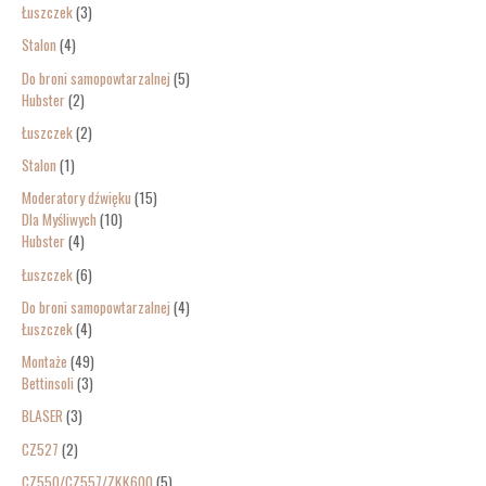
Łuszczek
3
Stalon
4
Do broni samopowtarzalnej
5
Hubster
2
Łuszczek
2
Stalon
1
Moderatory dźwięku
15
Dla Myśliwych
10
Hubster
4
Łuszczek
6
Do broni samopowtarzalnej
4
Łuszczek
4
Montaże
49
Bettinsoli
3
BLASER
3
CZ527
2
CZ550/CZ557/ZKK600
5