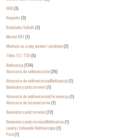
FAIR
3
Keppeler
3
Kniejówka Sabatti
3
Merkel KR1
1
Montaże na szynę weaver/ picatinny
2
Tikka T3 / T3X
5
Noktowizja
134
Akcesoria do noktowizorów
26
Akcesoria do noktowizorów|Noktowizja
1
Iluminatory podczerwieni
1
Akcesoria do noktowizorów|Termowizja
1
Akcesoria do termowizorów
1
Iluminatory podczerwieni
12
Iluminatory podczerwieni|Noktowizja
1
Lunety i Celowniki Noktowizyjne
1
Pard
1