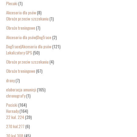
Plecaki
1
Akcesoria dla psów
8
Obroże przeciw szczekaniu
1
Obroże treningowe
7
Akcesoria dla psów|DogTrace
2
DogTrace|Akcesoria dla psów
121
Lokalizatory GPS
50
Obroże przeciw szczekaniu
4
Obroże treningowe
67
drony
7
elaboracja amunicji
165
chronografy
1
Pociski
164
Hornady
164
22 kal. 224
39
270 kal.277
6
30 kal.308
45