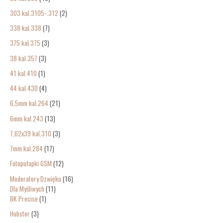
303 kal.3105-.312
2
338 kal.338
7
375 kal.375
3
38 kal.357
3
41 kal.410
1
44 kal.430
4
6,5mm kal.264
21
6mm kal.243
13
7,62x39 kal.310
3
7mm kal.284
17
Fotopułapki GSM
12
Moderatory Dzwięku
16
Dla Myśliwych
11
BK Precise
1
Hubster
3