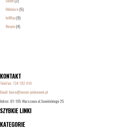
Guide
2
Hikmicro
5
InfiRay
9
Nocpix
4
KONTAKT
Telefon:
734 192 410
Email: biuro@nocne-polowanie.pl
Adres: 01-105 Warszawa ul.Sowińskiego 25
SZYBKIE LINKI
Menu
KATEGORIE