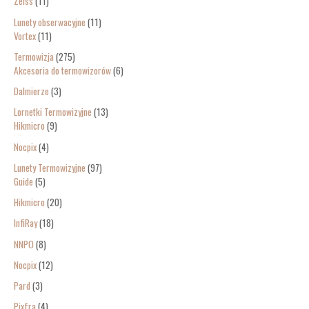
Zeiss
11
Lunety obserwacyjne
11
Vortex
11
Termowizja
275
Akcesoria do termowizorów
6
Dalmierze
3
Lornetki Termowizyjne
13
Hikmicro
9
Nocpix
4
Lunety Termowizyjne
97
Guide
5
Hikmicro
20
InfiRay
18
NNPO
8
Nocpix
12
Pard
3
Pixfra
4