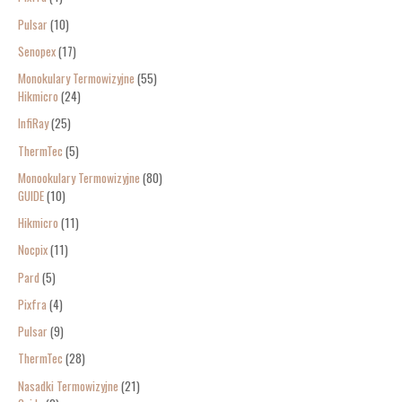
Pulsar
10
Senopex
17
Monokulary Termowizyjne
55
Hikmicro
24
InfiRay
25
ThermTec
5
Monookulary Termowizyjne
80
GUIDE
10
Hikmicro
11
Nocpix
11
Pard
5
Pixfra
4
Pulsar
9
ThermTec
28
Nasadki Termowizyjne
21