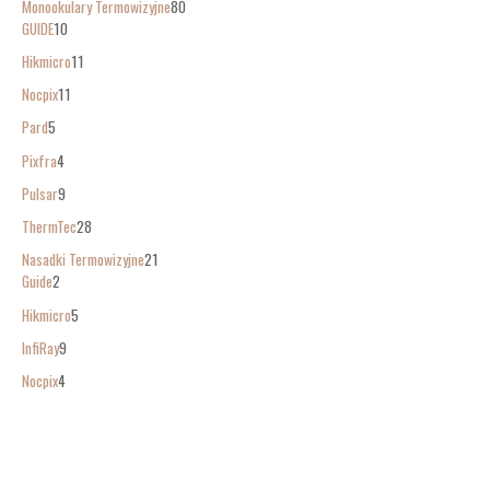
Monookulary Termowizyjne
80
GUIDE
10
Hikmicro
11
Nocpix
11
Pard
5
Pixfra
4
Pulsar
9
ThermTec
28
Nasadki Termowizyjne
21
Guide
2
Hikmicro
5
InfiRay
9
Nocpix
4