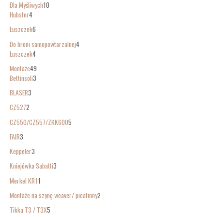
Dla Myśliwych
10
Hubster
4
Łuszczek
6
Do broni samopowtarzalnej
4
Łuszczek
4
Montaże
49
Bettinsoli
3
BLASER
3
CZ527
2
CZ550/CZ557/ZKK600
5
FAIR
3
Keppeler
3
Kniejówka Sabatti
3
Merkel KR1
1
Montaże na szynę weaver/ picatinny
2
Tikka T3 / T3X
5