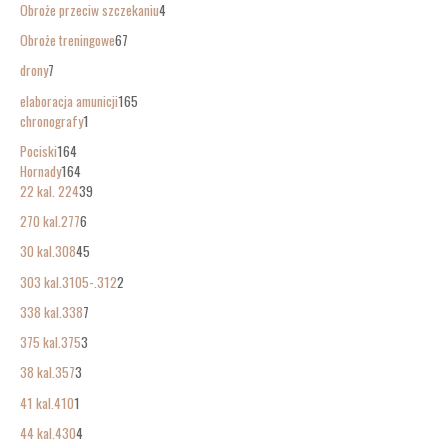
Obroże przeciw szczekaniu
4
Obroże treningowe
67
drony
7
elaboracja amunicji
165
chronografy
1
Pociski
164
Hornady
164
22 kal. 224
39
270 kal.277
6
30 kal.308
45
303 kal.3105-.312
2
338 kal.338
7
375 kal.375
3
38 kal.357
3
41 kal.410
1
44 kal.430
4