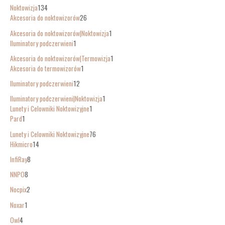
Noktowizja
134
Akcesoria do noktowizorów
26
Akcesoria do noktowizorów|Noktowizja
1
Iluminatory podczerwieni
1
Akcesoria do noktowizorów|Termowizja
1
Akcesoria do termowizorów
1
Iluminatory podczerwieni
12
Iluminatory podczerwieni|Noktowizja
1
Lunety i Celowniki Noktowizyjne
1
Pard
1
Lunety i Celowniki Noktowizyjne
76
Hikmicro
14
InfiRay
8
NNPO
8
Nocpix
2
Noxar
1
Owl
4