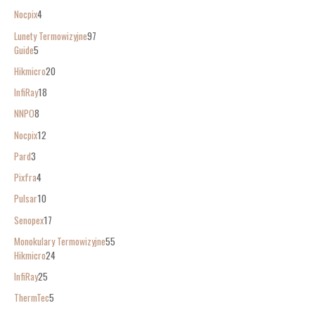
Nocpix
4
Lunety Termowizyjne
97
Guide
5
Hikmicro
20
InfiRay
18
NNPO
8
Nocpix
12
Pard
3
Pixfra
4
Pulsar
10
Senopex
17
Monokulary Termowizyjne
55
Hikmicro
24
InfiRay
25
ThermTec
5