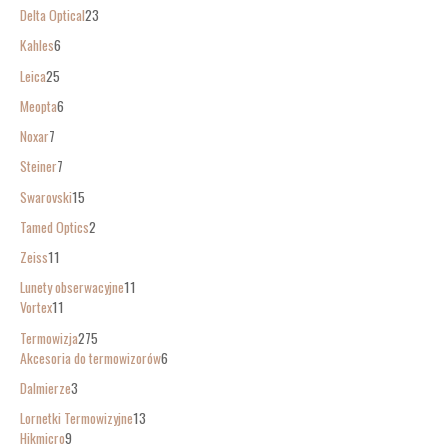
Delta Optical
23
Kahles
6
Leica
25
Meopta
6
Noxar
7
Steiner
7
Swarovski
15
Tamed Optics
2
Zeiss
11
Lunety obserwacyjne
11
Vortex
11
Termowizja
275
Akcesoria do termowizorów
6
Dalmierze
3
Lornetki Termowizyjne
13
Hikmicro
9