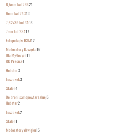
6,5mm kal.264
21
6mm kal.243
13
7,62x39 kal.310
3
7mm kal.284
17
Fotopułapki GSM
12
Moderatory Dzwięku
16
Dla Myśliwych
11
BK Precise
1
Hubster
3
Łuszczek
3
Stalon
4
Do broni samopowtarzalnej
5
Hubster
2
Łuszczek
2
Stalon
1
Moderatory dźwięku
15