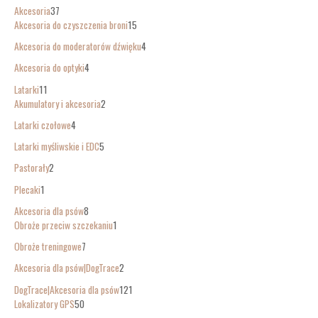
Akcesoria
37
Akcesoria do czyszczenia broni
15
Akcesoria do moderatorów dźwięku
4
Akcesoria do optyki
4
Latarki
11
Akumulatory i akcesoria
2
Latarki czołowe
4
Latarki myśliwskie i EDC
5
Pastorały
2
Plecaki
1
Akcesoria dla psów
8
Obroże przeciw szczekaniu
1
Obroże treningowe
7
Akcesoria dla psów|DogTrace
2
DogTrace|Akcesoria dla psów
121
Lokalizatory GPS
50