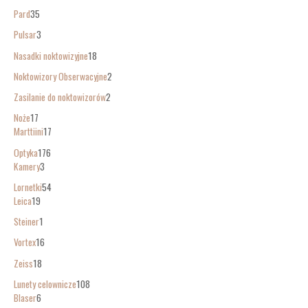
Pard
35
Pulsar
3
Nasadki noktowizyjne
18
Noktowizory Obserwacyjne
2
Zasilanie do noktowizorów
2
Noże
17
Marttiini
17
Optyka
176
Kamery
3
Lornetki
54
Leica
19
Steiner
1
Vortex
16
Zeiss
18
Lunety celownicze
108
Blaser
6