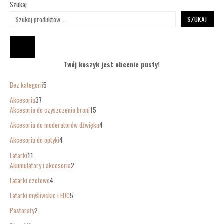
Szukaj
SZUKAJ
Twój koszyk jest obecnie pusty!
Bez kategorii
5
Akcesoria
37
Akcesoria do czyszczenia broni
15
Akcesoria do moderatorów dźwięku
4
Akcesoria do optyki
4
Latarki
11
Akumulatory i akcesoria
2
Latarki czołowe
4
Latarki myśliwskie i EDC
5
Pastorały
2