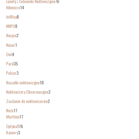
Lunety i Celowniki Noktowizyjne
76
Hikmicro
14
InfiRay
8
NNPO
8
Nocpix
2
Noxar
1
Owl
4
Pard
35
Pulsar
3
Nasadki noktowizyjne
18
Noktowizory Obserwacyjne
2
Zasilanie do noktowizorów
2
Noże
17
Marttiini
17
Optyka
176
Kamery
3