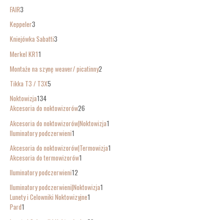
FAIR
3
Keppeler
3
Kniejówka Sabatti
3
Merkel KR1
1
Montaże na szynę weaver/ picatinny
2
Tikka T3 / T3X
5
Noktowizja
134
Akcesoria do noktowizorów
26
Akcesoria do noktowizorów|Noktowizja
1
Iluminatory podczerwieni
1
Akcesoria do noktowizorów|Termowizja
1
Akcesoria do termowizorów
1
Iluminatory podczerwieni
12
Iluminatory podczerwieni|Noktowizja
1
Lunety i Celowniki Noktowizyjne
1
Pard
1