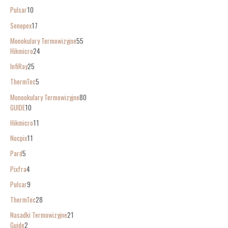
Pulsar
10
Senopex
17
Monokulary Termowizyjne
55
Hikmicro
24
InfiRay
25
ThermTec
5
Monookulary Termowizyjne
80
GUIDE
10
Hikmicro
11
Nocpix
11
Pard
5
Pixfra
4
Pulsar
9
ThermTec
28
Nasadki Termowizyjne
21
Guide
2