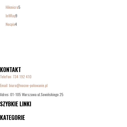
Hikmicro
5
InfiRay
9
Nocpix
4
KONTAKT
Telefon:
734 192 410
Email: biuro@nocne-polowanie.pl
Adres: 01-105 Warszawa ul.Sowińskiego 25
SZYBKIE LINKI
Menu
KATEGORIE
Menu