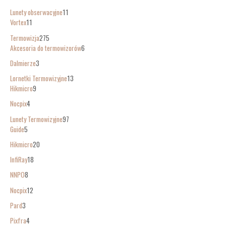
Lunety obserwacyjne
11
Vortex
11
Termowizja
275
Akcesoria do termowizorów
6
Dalmierze
3
Lornetki Termowizyjne
13
Hikmicro
9
Nocpix
4
Lunety Termowizyjne
97
Guide
5
Hikmicro
20
InfiRay
18
NNPO
8
Nocpix
12
Pard
3
Pixfra
4