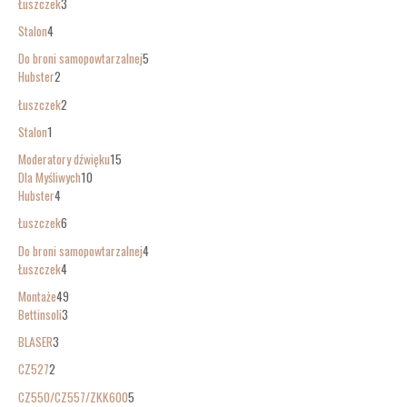
Łuszczek
3
Stalon
4
Do broni samopowtarzalnej
5
Hubster
2
Łuszczek
2
Stalon
1
Moderatory dźwięku
15
Dla Myśliwych
10
Hubster
4
Łuszczek
6
Do broni samopowtarzalnej
4
Łuszczek
4
Montaże
49
Bettinsoli
3
BLASER
3
CZ527
2
CZ550/CZ557/ZKK600
5