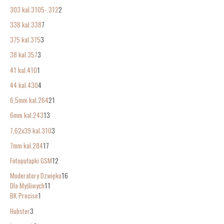
303 kal.3105-.312
2
338 kal.338
7
375 kal.375
3
38 kal.357
3
41 kal.410
1
44 kal.430
4
6,5mm kal.264
21
6mm kal.243
13
7,62x39 kal.310
3
7mm kal.284
17
Fotopułapki GSM
12
Moderatory Dzwięku
16
Dla Myśliwych
11
BK Precise
1
Hubster
3