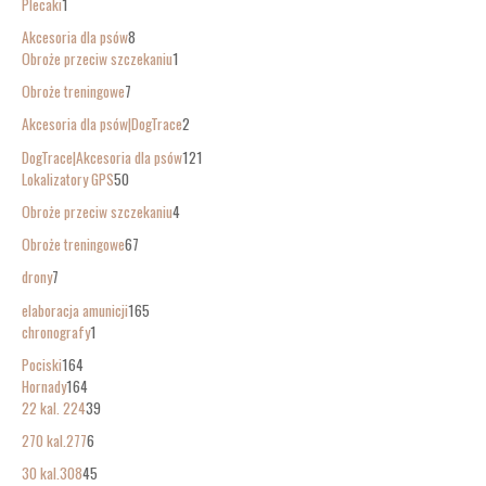
Plecaki
1
Akcesoria dla psów
8
Obroże przeciw szczekaniu
1
Obroże treningowe
7
Akcesoria dla psów|DogTrace
2
DogTrace|Akcesoria dla psów
121
Lokalizatory GPS
50
Obroże przeciw szczekaniu
4
Obroże treningowe
67
drony
7
elaboracja amunicji
165
chronografy
1
Pociski
164
Hornady
164
22 kal. 224
39
270 kal.277
6
30 kal.308
45