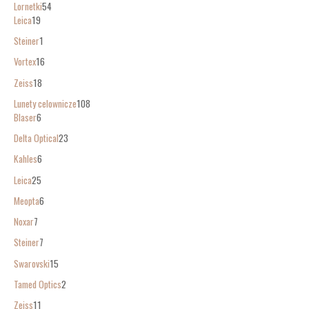
Lornetki
54
Leica
19
Steiner
1
Vortex
16
Zeiss
18
Lunety celownicze
108
Blaser
6
Delta Optical
23
Kahles
6
Leica
25
Meopta
6
Noxar
7
Steiner
7
Swarovski
15
Tamed Optics
2
Zeiss
11