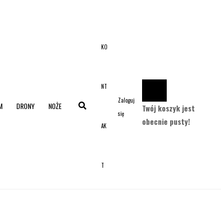
KO
NT
Zaloguj
M
DRONY
NOŻE
Twój koszyk jest
się
obecnie pusty!
AK
T