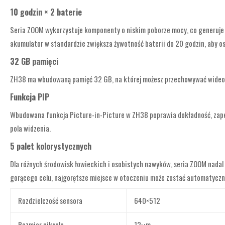
10 godzin × 2 baterie
Seria ZOOM wykorzystuje komponenty o niskim poborze mocy, co generuje 
akumulator w standardzie zwiększa żywotność baterii do 20 godzin, aby o
32 GB pamięci
ZH38 ma wbudowaną pamięć 32 GB, na której możesz przechowywać wideo i z
Funkcja PIP
Wbudowana funkcja Picture-in-Picture w ZH38 poprawia dokładność, zape
pola widzenia.
5 palet kolorystycznych
Dla różnych środowisk łowieckich i osobistych nawyków, seria ZOOM nadal 
gorącego celu, najgorętsze miejsce w otoczeniu może zostać automatyczni
Rozdzielczość sensora
640×512
Rozmiar piksela
12μm