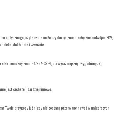
omu optycznego, użytkownik może szybko ręcznie przełączać podwójne FOV,
 daleko, dokładnie i wyraźnie.
lektroniczny zoom ×1/×2/×3/×4, dla wyraźniejszej i wygodniejszej
ie jest cichsze i bardziej liniowe.
ear Twoje przygody już nigdy nie zostaną przerwane nawet w najgorszych