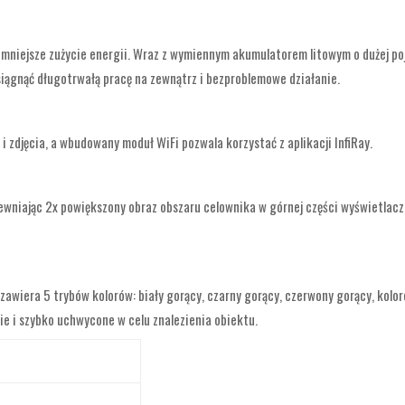
mniejsze zużycie energii. Wraz z wymiennym akumulatorem litowym o dużej po
siągnąć długotrwałą pracę na zewnątrz i bezproblemowe działanie.
djęcia, a wbudowany moduł WiFi pozwala korzystać z aplikacji InfiRay.
wniając 2x powiększony obraz obszaru celownika w górnej części wyświetlac
zawiera 5 trybów kolorów: biały gorący, czarny gorący, czerwony gorący, kolo
e i szybko uchwycone w celu znalezienia obiektu.