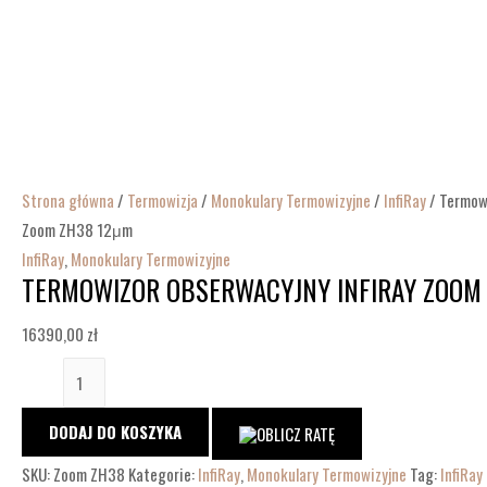
Strona główna
/
Termowizja
/
Monokulary Termowizyjne
/
InfiRay
/ Termowi
Zoom ZH38 12μm
InfiRay
,
Monokulary Termowizyjne
TERMOWIZOR OBSERWACYJNY INFIRAY ZOOM
16390,00
zł
DODAJ DO KOSZYKA
SKU:
Zoom ZH38
Kategorie:
InfiRay
,
Monokulary Termowizyjne
Tag:
InfiRay