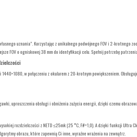
własnego uznania”. Korzystając z unikalnego podwójnego FOV i 2-krotnego zo
sze FOV o ogniskowej 38 mm do identyfikacji celu. Spełnij potrzebę patrzenia
zielczości
 1440×1080, w połączeniu z okularem z 20-krotnym powiększeniem. Obsługuje e
wki, uproszczenia obsługi i obniżenia zużycia energii, dzięki czemu obrazowan
okiej rozdzielczości z NETD ≤25mk (25 °C, F#=1,0). A dzięki funkcji Ultra Cl
lgorytmy obrazu, które zapewnią Ci inne, wyraźne wrażenia na zewnątrz.