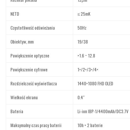
NETD
≤ 25mK
Częstotliwość odświeżania
50Hz
Obiektyw, mm
19/38
Powiększenie optyczne
×1.6 ~ 12.8
Powiększenie cyfrowe
1×/2×/3×/4×
Rozdzielczość wyświetlacza
1440×1080 FHD OLED
Wielkość ekranu
0.4″
Bateria
Li-ion IBP-1/4400mAh/DC3.7V
Maksymalny czas pracy baterii
10h × 2 baterie