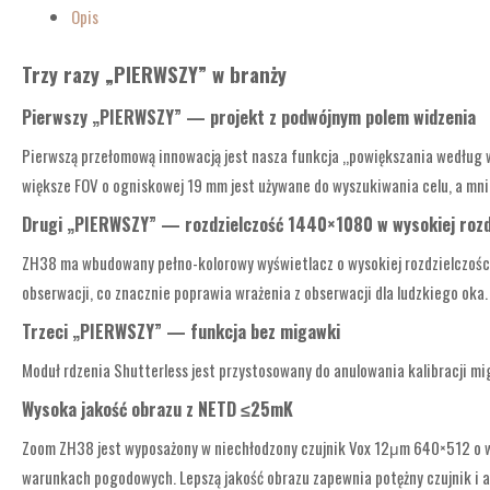
Opis
Trzy razy „PIERWSZY” w branży
Pierwszy „PIERWSZY” — projekt z podwójnym polem widzenia
Pierwszą przełomową innowacją jest nasza funkcja „powiększania według 
większe FOV o ogniskowej 19 mm jest używane do wyszukiwania celu, a mniej
Drugi „PIERWSZY” — rozdzielczość 1440×1080 w wysokiej rozd
ZH38 ma wbudowany pełno-kolorowy wyświetlacz o wysokiej rozdzielczości
obserwacji, co znacznie poprawia wrażenia z obserwacji dla ludzkiego oka.
Trzeci „PIERWSZY” — funkcja bez migawki
Moduł rdzenia Shutterless jest przystosowany do anulowania kalibracji miga
Wysoka jakość obrazu z NETD ≤25mK
Zoom ZH38 jest wyposażony w niechłodzony czujnik Vox 12μm 640×512 o wys
warunkach pogodowych. Lepszą jakość obrazu zapewnia potężny czujnik i a