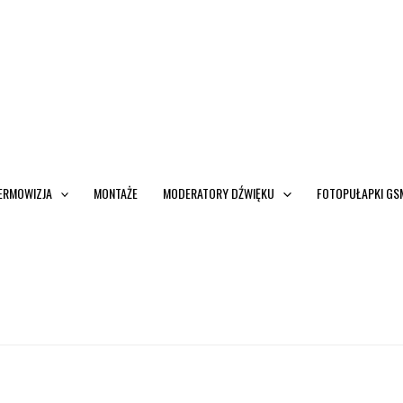
ERMOWIZJA
MONTAŻE
MODERATORY DŹWIĘKU
FOTOPUŁAPKI GS