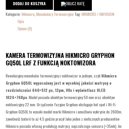
DODAJ DO KOSZYKA
Kategorie:
Hikmicro
,
Monokulary Termowizyjne
Tag:
HIKMICRO / HIKVISION
Opis
Opinie (0)
KAMERA TERMOWIZYJNA HIKMICRO GRYPHON
GQ50L LRF Z FUNKCJĄ NOKTOWIZORA
Rewolucyjny monokular termowizyjny i noktowizor w jednym, czyli
Hikmicro
Gryphon GQ50L wyposażony jest w wysokiej jakości matrycę o
rozdzielczości 640×512 px, 12µm, VOx i wyświetlacz OLED
1024×768px
. Model posiada obiektyw termowizyjny 50 mm oraz obiektyw
noktowizyjny 22 mm. Urządzenie fuzyjne Gryphon obsługuje hot spot i Wi-Fi.
Gryphon GQ50L to wysoki model marki Hikmicro i umożliwia wykrycie do 2600m,
żywotność baterii to aż 4,5 godzin pracy! Jako jeden z nielicznych producentów
Hikmicro posiada własną produkcję matrycy, najczulszego sensora (<35mk). Im