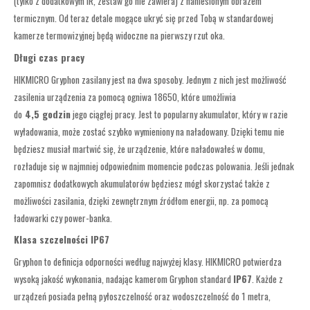
(tylko z dodatkowym IR, zestaw go nie zawiera) z naniesionym obrazem
termicznym. Od teraz detale mogące ukryć się przed Tobą w standardowej
kamerze termowizyjnej będą widoczne na pierwszy rzut oka.
Długi czas pracy
HIKMICRO Gryphon zasilany jest na dwa sposoby. Jednym z nich jest możliwość
zasilenia urządzenia za pomocą ogniwa 18650, które umożliwia
do
4,5 godzin
jego ciągłej pracy. Jest to popularny akumulator, który w razie
wyładowania, może zostać szybko wymieniony na naładowany. Dzięki temu nie
będziesz musiał martwić się, że urządzenie, które naładowałeś w domu,
rozładuje się w najmniej odpowiednim momencie podczas polowania. Jeśli jednak
zapomnisz dodatkowych akumulatorów będziesz mógł skorzystać także z
możliwości zasilania, dzięki zewnętrznym źródłom energii, np. za pomocą
ładowarki czy power-banka.
Klasa szczelności IP67
Gryphon to definicja odporności według najwyżej klasy. HIKMICRO potwierdza
wysoką jakość wykonania, nadając kamerom Gryphon standard
IP67
. Każde z
urządzeń posiada pełną pyłoszczelność oraz wodoszczelność do 1 metra,