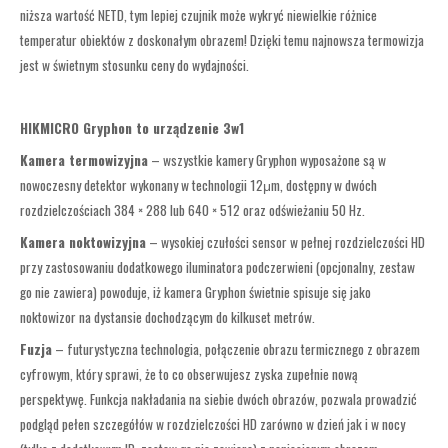
niższa wartość NETD, tym lepiej czujnik może wykryć niewielkie różnice
temperatur obiektów z doskonałym obrazem! Dzięki temu najnowsza termowizja
jest w świetnym stosunku ceny do wydajności.
HIKMICRO Gryphon to urządzenie 3w1
Kamera termowizyjna
– wszystkie kamery Gryphon wyposażone są w
nowoczesny detektor wykonany w technologii 12μm, dostępny w dwóch
rozdzielczościach 384 × 288 lub 640 × 512 oraz odświeżaniu 50 Hz.
Kamera noktowizyjna
– wysokiej czułości sensor w pełnej rozdzielczości HD
przy zastosowaniu dodatkowego iluminatora podczerwieni (opcjonalny, zestaw
go nie zawiera) powoduje, iż kamera Gryphon świetnie spisuje się jako
noktowizor na dystansie dochodzącym do kilkuset metrów.
Fuzja
– futurystyczna technologia, połączenie obrazu termicznego z obrazem
cyfrowym, który sprawi, że to co obserwujesz zyska zupełnie nową
perspektywę. Funkcja nakładania na siebie dwóch obrazów, pozwala prowadzić
podgląd pełen szczegółów w rozdzielczości HD zarówno w dzień jak i w nocy