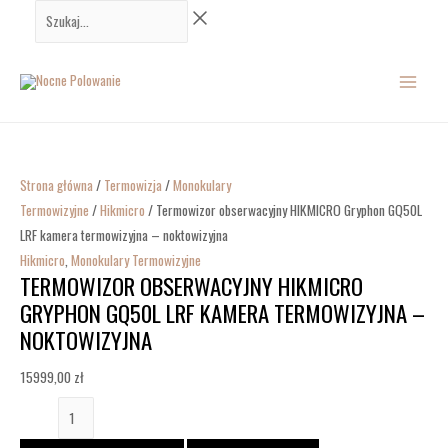
Przejdź
ilość
Szukaj...
do
Termowizor
MAIN
treści
obserwacyjny
HIKMICRO
MENU
Gryphon
GQ50L
LRF
Strona główna
/
Termowizja
/
Monokulary
kamera
Termowizyjne
/
Hikmicro
/ Termowizor obserwacyjny HIKMICRO Gryphon GQ50L
termowizyjna
LRF kamera termowizyjna – noktowizyjna
-
Hikmicro
,
Monokulary Termowizyjne
noktowizyjna
TERMOWIZOR OBSERWACYJNY HIKMICRO
GRYPHON GQ50L LRF KAMERA TERMOWIZYJNA –
NOKTOWIZYJNA
15999,00
zł