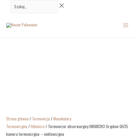
Przejdź
ilość
Szukaj...
do
Termowizor
MAIN
treści
obserwacyjny
HIKMICRO
MENU
Gryphon
GH35
kamera
termowizyjna
-
noktowizyjna
Strona główna
/
Termowizja
/
Monokulary
Termowizyjne
/
Hikmicro
/ Termowizor obserwacyjny HIKMICRO Gryphon GH35
kamera termowizyjna – noktowizyjna