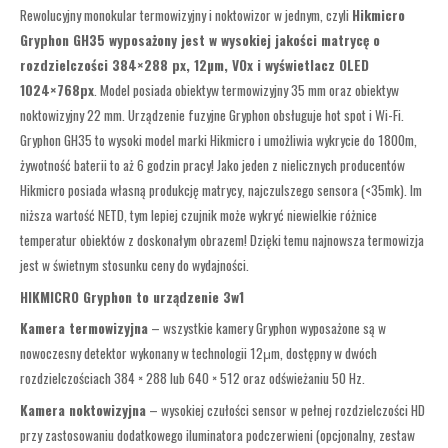
Rewolucyjny monokular termowizyjny i noktowizor w jednym, czyli
Hikmicro
Gryphon GH35 wyposażony jest w wysokiej jakości matrycę o
rozdzielczości 384×288 px, 12µm, VOx i wyświetlacz OLED
1024×768px
. Model posiada obiektyw termowizyjny 35 mm oraz obiektyw
noktowizyjny 22 mm. Urządzenie fuzyjne Gryphon obsługuje hot spot i Wi-Fi.
Gryphon GH35 to wysoki model marki Hikmicro i umożliwia wykrycie do 1800m,
żywotność baterii to aż 6 godzin pracy! Jako jeden z nielicznych producentów
Hikmicro posiada własną produkcję matrycy, najczulszego sensora (<35mk). Im
niższa wartość NETD, tym lepiej czujnik może wykryć niewielkie różnice
temperatur obiektów z doskonałym obrazem! Dzięki temu najnowsza termowizja
jest w świetnym stosunku ceny do wydajności.
HIKMICRO Gryphon to urządzenie 3w1
Kamera termowizyjna
– wszystkie kamery Gryphon wyposażone są w
nowoczesny detektor wykonany w technologii 12μm, dostępny w dwóch
rozdzielczościach 384 × 288 lub 640 × 512 oraz odświeżaniu 50 Hz.
Kamera noktowizyjna
– wysokiej czułości sensor w pełnej rozdzielczości HD
przy zastosowaniu dodatkowego iluminatora podczerwieni (opcjonalny, zestaw