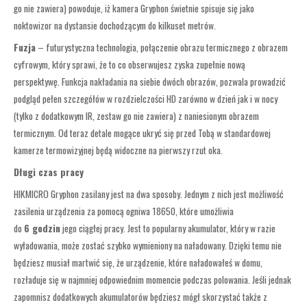
go nie zawiera) powoduje, iż kamera Gryphon świetnie spisuje się jako
noktowizor na dystansie dochodzącym do kilkuset metrów.
Fuzja
– futurystyczna technologia, połączenie obrazu termicznego z obrazem
cyfrowym, który sprawi, że to co obserwujesz zyska zupełnie nową
perspektywę. Funkcja nakładania na siebie dwóch obrazów, pozwala prowadzić
podgląd pełen szczegółów w rozdzielczości HD zarówno w dzień jak i w nocy
(tylko z dodatkowym IR, zestaw go nie zawiera) z naniesionym obrazem
termicznym. Od teraz detale mogące ukryć się przed Tobą w standardowej
kamerze termowizyjnej będą widoczne na pierwszy rzut oka.
Długi czas pracy
HIKMICRO Gryphon zasilany jest na dwa sposoby. Jednym z nich jest możliwość
zasilenia urządzenia za pomocą ogniwa 18650, które umożliwia
do
6 godzin
jego ciągłej pracy. Jest to popularny akumulator, który w razie
wyładowania, może zostać szybko wymieniony na naładowany. Dzięki temu nie
będziesz musiał martwić się, że urządzenie, które naładowałeś w domu,
rozładuje się w najmniej odpowiednim momencie podczas polowania. Jeśli jednak
zapomnisz dodatkowych akumulatorów będziesz mógł skorzystać także z