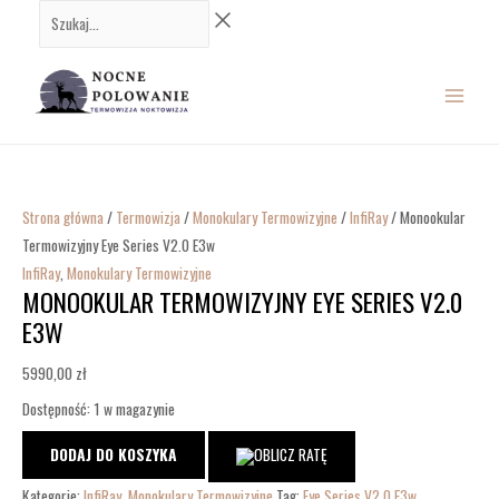
Przejdź
ilość
Szukaj...
do
Monookular
MAIN
treści
Termowizyjny
Eye
MENU
Series
V2.0
E3w
Strona główna
/
Termowizja
/
Monokulary Termowizyjne
/
InfiRay
/ Monookular
Termowizyjny Eye Series V2.0 E3w
InfiRay
,
Monokulary Termowizyjne
MONOOKULAR TERMOWIZYJNY EYE SERIES V2.0
E3W
5990,00
zł
Dostępność:
1 w magazynie
DODAJ DO KOSZYKA
Kategorie:
InfiRay
,
Monokulary Termowizyjne
Tag:
Eye Series V2.0 E3w