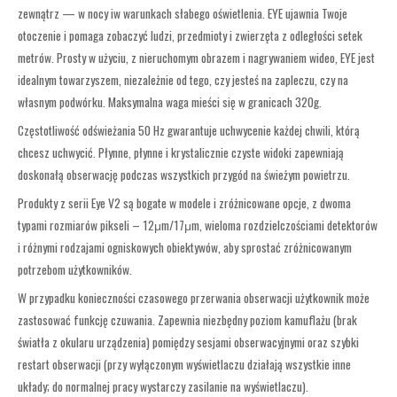
zewnątrz — w nocy iw warunkach słabego oświetlenia. EYE ujawnia Twoje
otoczenie i pomaga zobaczyć ludzi, przedmioty i zwierzęta z odległości setek
metrów. Prosty w użyciu, z nieruchomym obrazem i nagrywaniem wideo, EYE jest
idealnym towarzyszem, niezależnie od tego, czy jesteś na zapleczu, czy na
własnym podwórku. Maksymalna waga mieści się w granicach 320g.
Częstotliwość odświeżania 50 Hz gwarantuje uchwycenie każdej chwili, którą
chcesz uchwycić. Płynne, płynne i krystalicznie czyste widoki zapewniają
doskonałą obserwację podczas wszystkich przygód na świeżym powietrzu.
Produkty z serii Eye V2 są bogate w modele i zróżnicowane opcje, z dwoma
typami rozmiarów pikseli – 12μm/17μm, wieloma rozdzielczościami detektorów
i różnymi rodzajami ogniskowych obiektywów, aby sprostać zróżnicowanym
potrzebom użytkowników.
W przypadku konieczności czasowego przerwania obserwacji użytkownik może
zastosować funkcję czuwania. Zapewnia niezbędny poziom kamuflażu (brak
światła z okularu urządzenia) pomiędzy sesjami obserwacyjnymi oraz szybki
restart obserwacji (przy wyłączonym wyświetlaczu działają wszystkie inne
układy; do normalnej pracy wystarczy zasilanie na wyświetlaczu).