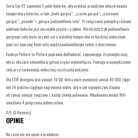
Seria Eye V2 zapewnia 5 palet kolorów, aby uzyskać prawdziwe odwzorowanie
temperatury kolorów, w tym „białe gorące”, „czarne gorące”, „czerwone
gorące”, „pseudo” i „gorące podświetlenie celu”. Przełączanie pomiędzy różnymi
paletami kolorów jest niezwykle proste i szybkie. Wśród nich tryb podświetlania
gorącego celu może uczynić cel o wysokiej temperaturze bardziej widocznym
poprzez poprawę kontrastu między podświetlonym celem a otoczeniem.
Funkcja Picture-in-Picture poprawia dokładność, zapewniając 2x powiększony
obraz obszaru celownika w górnej części wyświetlacza. Pomaga w powiększeniu
celu przy zachowaniu widocznej reszty pola widzenia
Dla E3W dostępna jest pamięć 16 GB, która może pomieścić ponad 40 000 zdjęć
lub 24 godziny ciągłego nagrywania wideo, aby w jak największym stopniu
utrzymać emocje związane z każdą chwilą polowania. Wbudowany moduł WiFi
umożliwia 4 połączenia jednocześnie.
0/5
(0 Reviews)
OPINIE
Na razie nie ma opinii o produkcie.