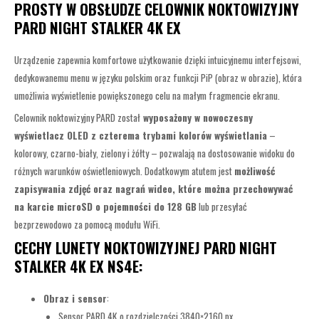
PROSTY W OBSŁUDZE CELOWNIK NOKTOWIZYJNY
PARD NIGHT STALKER 4K EX
Urządzenie zapewnia komfortowe użytkowanie dzięki intuicyjnemu interfejsowi,
dedykowanemu menu w języku polskim oraz funkcji PiP (obraz w obrazie), która
umożliwia wyświetlenie powiększonego celu na małym fragmencie ekranu.
Celownik noktowizyjny PARD został
wyposażony w nowoczesny
wyświetlacz OLED z czterema trybami kolorów wyświetlania
–
kolorowy, czarno-biały, zielony i żółty – pozwalają na dostosowanie widoku do
różnych warunków oświetleniowych. Dodatkowym atutem jest
możliwość
zapisywania zdjęć oraz nagrań wideo, które można przechowywać
na karcie microSD o pojemności do 128 GB
lub przesyłać
bezprzewodowo za pomocą modułu WiFi.
CECHY LUNETY NOKTOWIZYJNEJ PARD NIGHT
STALKER 4K EX NS4E:
Obraz i sensor
:
Sensor PARD 4K o rozdzielczości 3840×2160 px.