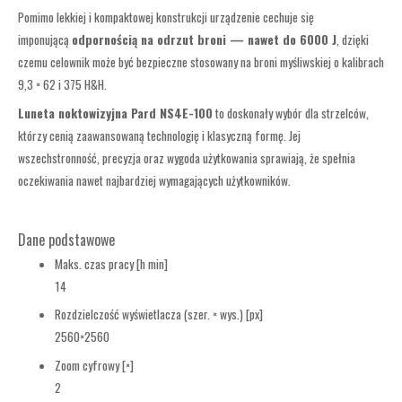
Pomimo lekkiej i kompaktowej konstrukcji urządzenie cechuje się
imponującą
odpornością na odrzut broni — nawet do 6000 J
, dzięki
czemu celownik może być bezpieczne stosowany na broni myśliwskiej o kalibrach
9,3 × 62 i 375 H&H.
Luneta noktowizyjna Pard NS4E-100
to doskonały wybór dla strzelców,
którzy cenią zaawansowaną technologię i klasyczną formę. Jej
wszechstronność, precyzja oraz wygoda użytkowania sprawiają, że spełnia
oczekiwania nawet najbardziej wymagających użytkowników.
Dane podstawowe
Maks. czas pracy [h min]
14
Rozdzielczość wyświetlacza (szer. × wys.) [px]
2560×2560
Zoom cyfrowy [×]
2