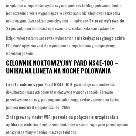
urządzenie w zupełności wystarczy nam podczas każdego polowania, będąc
jednocześnie o wiele wygodniejsze w użytkowaniu niż zdejmowana nasadka
noktowizyjna. Dwa rodzaje powiększenia — optyczne
8x oraz cyfrowe do
2x
pozwolą nam natomiast operować na szerokim zakresie dystansów.
Dzięki wykorzystaniu soczewek wykonanych z
niskodyspersyjnego szkła
ED
jakość optyczna została wyniesiona na zupełnie nowy, niespotykany
wcześniej poziom.
CELOWNIK NOKTOWIZYJNY PARD NS4E-100 –
UNIKALNA LUNETA NA NOCNE POLOWANIA
Luneta noktowizyjna Pard NS4E-100
gwarantuje nam możliwość
dokumentacji naszych polowań w niezwykle wygodny sposób. Zarówno
przechwycone obrazy, jak i nagrane video mogą zostać zapisane na karcie
pamięci
microSD
o pojemności do 128GB.
Zintegrowany moduł WiFi pozwala na połączenie urządzenia z
aplikacją mobilną
, dzięki czemu będziemy w stanie zapisywać przechwycone
obrazy oraz filmy w pamięci naszego telefonu.