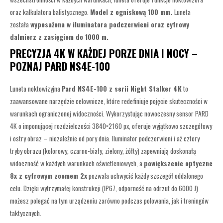
oraz kalkulatora balistycznego.
Model z ogniskową 100 mm.
Luneta
została
wyposażona w iluminatora podczerwieni oraz cyfrowy
dalmierz z zasięgiem do 1000 m.
PRECYZJA 4K W KAŻDEJ PORZE DNIA I NOCY –
POZNAJ PARD NS4E-100
Luneta noktowizyjna
Pard NS4E-100 z serii Night Stalker 4K
to
zaawansowane narzędzie celownicze, które redefiniuje pojęcie skuteczności w
warunkach ograniczonej widoczności. Wykorzystując nowoczesny sensor PARD
4K o imponującej rozdzielczości 3840×2160 px, oferuje wyjątkowo szczegółowy
i ostry obraz – niezależnie od pory dnia. Iluminator podczerwieni i aż cztery
tryby obrazu (kolorowy, czarno-biały, zielony, żółty) zapewniają doskonałą
widoczność w każdych warunkach oświetleniowych, a
powiększenie optyczne
8x z cyfrowym zoomem 2x
pozwala uchwycić każdy szczegół oddalonego
celu. Dzięki wytrzymałej konstrukcji (IP67, odporność na odrzut do 6000 J)
możesz polegać na tym urządzeniu zarówno podczas polowania, jak i treningów
taktycznych.