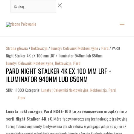
Przejdź
Szukaj...
do
MAIN
treści
MENU
Strona główna
/
Noktowizja
/
Lunety i Celowniki Noktowizyjne
/
Pard
/ PARD
Night Stalker 4K eX 100 mm LRF + Iluminator 940nm lub 850nm
Lunety i Celowniki Noktowizyjne
,
Noktowizja
,
Pard
PARD NIGHT STALKER 4K EX 100 MM LRF +
ILUMINATOR 940NM LUB 850NM
SKU:
11993
Kategorie:
Lunety i Celowniki Noktowizyjne
,
Noktowizja
,
Pard
Opis
Luneta noktowizyjna Pard NS4E-100 to zaawansowane urządzenie z
serii Night Stalker 4K eX
, które łączy nowoczesną technologię z tradycyjną
formą tubusowej lunety. Dedykowana dla strzelców wymagających precyzji oraz
wszechstronności w każdych warunkach, luneta oferuje funkcje noktowizora