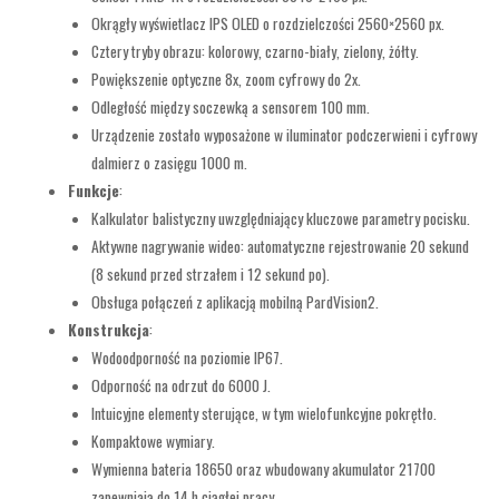
Okrągły wyświetlacz IPS OLED o rozdzielczości 2560×2560 px.
Cztery tryby obrazu: kolorowy, czarno-biały, zielony, żółty.
Powiększenie optyczne 8x, zoom cyfrowy do 2x.
Odległość między soczewką a sensorem 100 mm.
Urządzenie zostało wyposażone w iluminator podczerwieni i cyfrowy
dalmierz o zasięgu 1000 m.
Funkcje
:
Kalkulator balistyczny uwzględniający kluczowe parametry pocisku.
Aktywne nagrywanie wideo: automatyczne rejestrowanie 20 sekund
(8 sekund przed strzałem i 12 sekund po).
Obsługa połączeń z aplikacją mobilną PardVision2.
Konstrukcja
:
Wodoodporność na poziomie IP67.
Odporność na odrzut do 6000 J.
Intuicyjne elementy sterujące, w tym wielofunkcyjne pokrętło.
Kompaktowe wymiary.
Wymienna bateria 18650 oraz wbudowany akumulator 21700
zapewniają do 14 h ciągłej pracy.