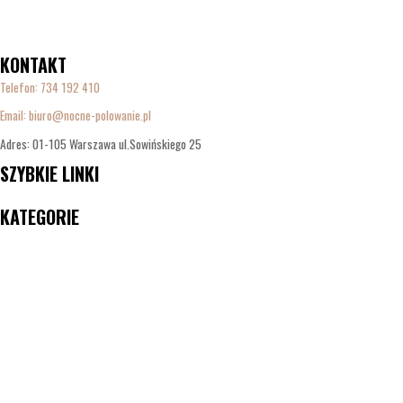
KONTAKT
Telefon:
734 192 410
Email: biuro@nocne-polowanie.pl
Adres: 01-105 Warszawa ul.Sowińskiego 25
SZYBKIE LINKI
Menu
KATEGORIE
Menu
ilość
Akumulator
18650
DODAJ DO KOSZYKA
Ta strona korzysta z ciasteczek aby świadczyć usługi na najwyższym poziomie. Dalsze
Li-