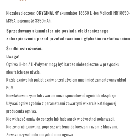
Niezabezpieczony,
ORYGINALNY
akumulator 18650 Li-ion Molicell INR18650-
M35A, pojemność 3350mAh.
Sprzedawany akumulator nie posiada elektronicznego
zabezpieczenia przed przeładowaniem i głębokim rozładowaniem.
Środki ostrożności:
Uwaga!
Ogniwa Li-Ion / Li-Polymer mogą być bardzo niebezpieczne w przypadku
niewłaściwego użycia.
Każde ogniwo lub pakiet ogniw przed użyciem musi mieć zamontowany układ
PCM.
Niewłaściwe użycie lub zwarcie może spowodować ogień lub eksplozję.
Używać ogniw zgodnie z parametrami zawartymi w karcie katalogowej
producenta ogniwa.
Nie wkładać ogniw do sprzętu lub ładowarek w odwrotnej polaryzacji.
Nie zwierać ogniw, np. poprzez włożenie do kieszeni razem z kluczami.
Zawsze używać ochronnych etui na ogniwa.