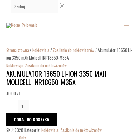
Przejdź
ilość
Szukaj...
do
Akumulator
MAIN
treści
18650
Li-
MENU
ion
3350
mAh
Strona główna
/
Noktowizja
/
Zasilanie do noktowizorów
/ Akumulator 18650 Li-
Molicell
ion 3350 mAh Molicell INR18650-M35A
INR18650-
Noktowizja
,
Zasilanie do noktowizorów
AKUMULATOR 18650 LI-ION 3350 MAH
M35A
MOLICELL INR18650-M35A
40,00
zł
DODAJ DO KOSZYKA
SKU:
2328
Kategorie:
Noktowizja
,
Zasilanie do noktowizorów
Opis