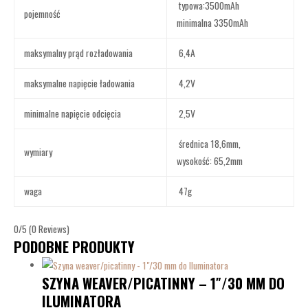
typowa:3500mAh
pojemność
minimalna 3350mAh
maksymalny prąd rozładowania
6,4A
maksymalne napięcie ładowania
4,2V
minimalne napięcie odcięcia
2,5V
średnica 18,6mm,
wymiary
wysokość: 65,2mm
waga
47g
0/5
(0 Reviews)
PODOBNE PRODUKTY
SZYNA WEAVER/PICATINNY – 1″/30 MM DO
ILUMINATORA