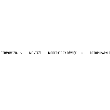
TERMOWIZJA
MONTAŻE
MODERATORY DŹWIĘKU
FOTOPUŁAPKI 