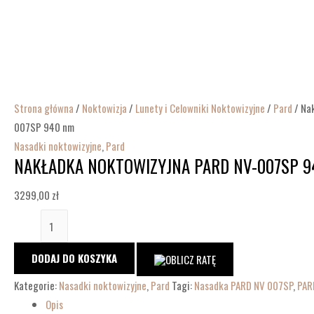
Strona główna
/
Noktowizja
/
Lunety i Celowniki Noktowizyjne
/
Pard
/ Na
007SP 940 nm
Nasadki noktowizyjne
,
Pard
NAKŁADKA NOKTOWIZYJNA PARD NV-007SP 
3299,00
zł
DODAJ DO KOSZYKA
Kategorie:
Nasadki noktowizyjne
,
Pard
Tagi:
Nasadka PARD NV 007SP
,
PAR
Opis