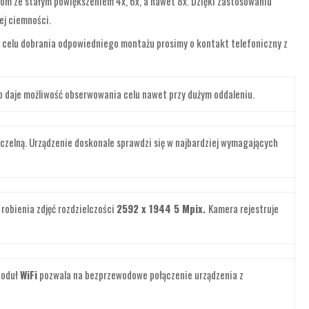
om ze stałym powiększeniem 4x, 6x, a nawet 8x. Dzięki zastosowaniu
ej ciemności.
 W celu dobrania odpowiedniego montażu prosimy o kontakt telefoniczny z
o daje możliwość obserwowania celu nawet przy dużym oddaleniu.
szczelną. Urządzenie doskonale sprawdzi się w najbardziej wymagających
 robienia zdjęć rozdzielczości
2592 x 1944 5 Mpix.
Kamera rejestruje
Moduł
WiFi
pozwala na bezprzewodowe połączenie urządzenia z