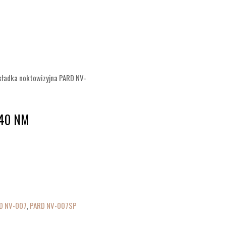
kładka noktowizyjna PARD NV-
940 NM
D NV-007
,
PARD NV-007SP