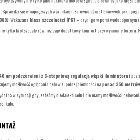
że być używany nie tylko jako nakładka noktowizyjna, ale również jako niezale
 Sprawdzi się w najcięższych warunkach, zarówno oświetleniowych, jak i po
000J
. Wskazana
klasa szczelności IP67
– czyni go w pełni wodoodpornym i
 nie tylko krótsze, ale również daje dodatkowy komfort przy wymianie baterii.
40 nm podczerwieni z 3-stopniową regulacją wiązki iluminatora
i pozi
skujemy możliwość oglądania celu w zupełnej ciemności na
ponad 350 metrów
ydatna w sytuacji gdy jesteśmy niedaleko celu i nie mamy możliwości celowania
ci kula.
ONTAŻ