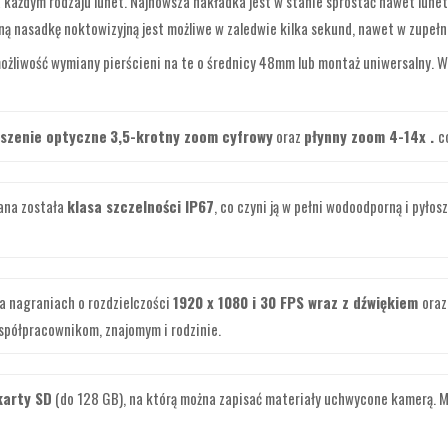
ażdym rodzaju lunet. Najnowsza nakładka jest w stanie sprostać nawet lunet
ą nasadkę noktowizyjną jest możliwe w zaledwie kilka sekund, nawet w zupełn
 możliwość wymiany pierścieni na te o średnicy 48mm lub montaż uniwersalny.
szenie optyczne
3,5-krotny zoom cyfrowy
oraz
płynny zoom 4-14x .
c
ana została
klasa szczelności IP67
, co czyni ją w pełni wodoodporną i pyło
na nagraniach o rozdzielczości
1920 x 1080 i 30 FPS wraz z dźwiękiem
oraz
spółpracownikom, znajomym i rodzinie.
karty SD
(do 128 GB), na którą można zapisać materiały uchwycone kamerą. 