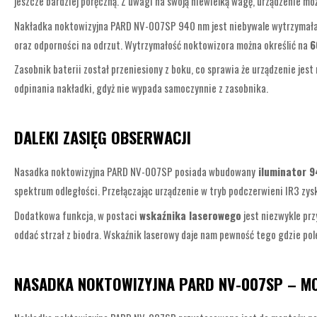
jeszcze bardziej poręczną. Z uwagi na swoją niewielką wagę, urządzenie mo
Nakładka noktowizyjna PARD NV-007SP 940 nm jest niebywale wytrzymała.
oraz odporności na odrzut. Wytrzymałość noktowizora można określić na
6
Zasobnik baterii został przeniesiony z boku, co sprawia że urządzenie jest
odpinania nakładki, gdyż nie wypada samoczynnie z zasobnika.
DALEKI ZASIĘG OBSERWACJI
Nasadka noktowizyjna PARD NV-007SP posiada wbudowany
iluminator 9
spektrum odległości. Przełączając urządzenie w tryb podczerwieni IR3 zy
Dodatkowa funkcja, w postaci
wskaźnika laserowego
jest niezwykle prz
oddać strzał z biodra. Wskaźnik laserowy daje nam pewność tego gdzie pole
NASADKA NOKTOWIZYJNA PARD NV-007SP – M