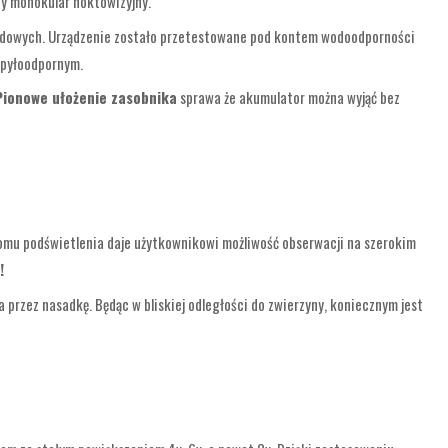
żny monokular noktowizyjny.
godowych. Urządzenie zostało przetestowane pod kontem wodoodporności
 pyłoodpornym.
Pionowe ułożenie zasobnika
sprawa że akumulator można wyjąć bez
omu podświetlenia daje użytkownikowi możliwość obserwacji na szerokim
!
 przez nasadkę. Będąc w bliskiej odległości do zwierzyny, koniecznym jest