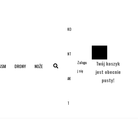
KO
NT
Zalogu
Twój koszyk
GSM
DRONY
NOŻE
j się
jest obecnie
AK
pusty!
T