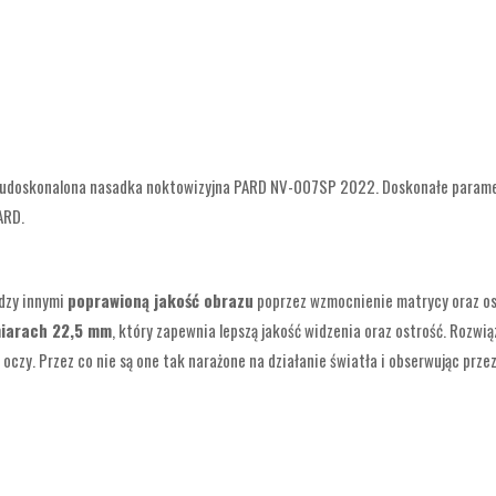
udoskonalona nasadka noktowizyjna PARD NV-007SP 2022. Doskonałe parametr
ARD.
dzy innymi
poprawioną jakość obrazu
poprzez wzmocnienie matrycy oraz ost
miarach 22,5 mm
, który zapewnia lepszą jakość widzenia oraz ostrość. Rozwi
czy. Przez co nie są one tak narażone na działanie światła i obserwując przez