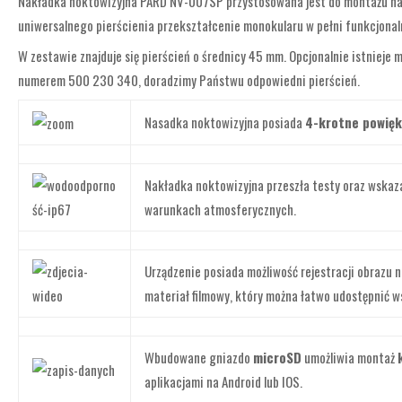
Nakładka noktowizyjna PARD NV-007SP przystosowana jest do montażu na k
uniwersalnego pierścienia przekształcenie monokularu w pełni funkcjonaln
W zestawie znajduje się pierścień o średnicy 45 mm. Opcjonalnie istnieje
numerem 500 230 340, doradzimy Państwu odpowiedni pierścień.
Nasadka noktowizyjna posiada
4-krotne powięk
Nakładka noktowizyjna przeszła testy oraz wskaz
warunkach atmosferycznych.
Urządzenie posiada możliwość rejestracji obrazu 
materiał filmowy, który można łatwo udostępnić w
Wbudowane gniazdo
microSD
umożliwia montaż
aplikacjami na Android lub IOS.