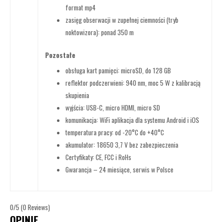
format mp4
zasięg obserwacji w zupełnej ciemności (tryb
noktowizora): ponad 350 m
Pozostałe
obsługa kart pamięci: microSD, do 128 GB
reflektor podczerwieni: 940 nm, moc 5 W z kalibracją
skupienia
wyjścia: USB-C, micro HDMI, micro SD
komunikacja: WiFi aplikacja dla systemu Android i iOS
temperatura pracy: od -20°C do +40°C
akumulator: 18650 3,7 V bez zabezpieczenia
Certyfikaty: CE, FCC i RoHs
Gwarancja – 24 miesiące, serwis w Polsce
0/5
(0 Reviews)
OPINIE