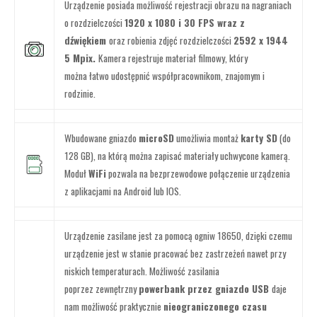
Urządzenie posiada możliwość rejestracji obrazu na nagraniach
o rozdzielczości
1920 x 1080 i 30 FPS wraz z
dźwiękiem
oraz robienia zdjęć rozdzielczości
2592 x 1944
5 Mpix.
Kamera rejestruje materiał filmowy, który
można łatwo udostępnić współpracownikom, znajomym i
rodzinie.
Wbudowane gniazdo
microSD
umożliwia montaż
karty SD
(do
128 GB), na którą można zapisać materiały uchwycone kamerą.
Moduł
WiFi
pozwala na bezprzewodowe połączenie urządzenia
z aplikacjami na Android lub IOS.
Urządzenie zasilane jest za pomocą ogniw 18650, dzięki czemu
urządzenie jest w stanie pracować bez zastrzeżeń nawet przy
niskich temperaturach. Możliwość zasilania
poprzez zewnętrzny
powerbank przez gniazdo USB
daje
nam możliwość praktycznie
nieograniczonego czasu