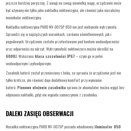
jeszcze bardziej poręczną. Z uwagi na swoją niewielką wagę, urządzenie może
być używany nie tylko jako nakładka noktowizyjna, ale również jako niezależny
monokular noktowizyjny.
Nakładka noktowizyjna PARD NV-007SP 850 nm jest niebywale wytrzymała.
Sprawdzi się w najcięższych warunkach, zarówno oświetleniowych, jak i
pogodowych. Urządzenie zostało przetestowane pod kontem wodoodporności
oraz odporności na odrzut. Wytrzymałość noktowizora można określić na
6000J
. Wskazana
klasa szczelności IP67
– czyni go w pełni
wodoodpornym i pyłoodpornym.
Zasobnik baterii został przeniesiony z boku, co sprawia że urządzenie jest nie
tylko krótsze, ale również daje dodatkowy komfort przy wymianie
baterii.
Pionowe ułożenie zasobnika
sprawa że akumulator można wyjąć bez
odpinania nakładki, gdyż nie wypada samoczynnie z zasobnika.
DALEKI ZASIĘG OBSERWACJI
Nasadka noktowizyjna PARD NV-007SP posiada wbudowany
iluminator 850