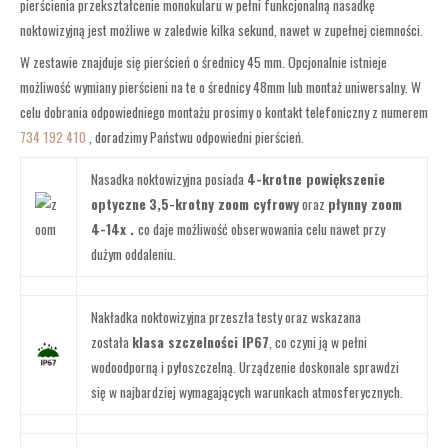
pierścienia przekształcenie monokularu w pełni funkcjonalną nasadkę
noktowizyjną jest możliwe w zaledwie kilka sekund, nawet w zupełnej ciemności.
W zestawie znajduje się pierścień o średnicy 45 mm. Opcjonalnie istnieje
możliwość wymiany pierścieni na te o średnicy 48mm lub montaż uniwersalny. W
celu dobrania odpowiedniego montażu prosimy o kontakt telefoniczny z numerem
734 192 410
, doradzimy Państwu odpowiedni pierścień.
Nasadka noktowizyjna posiada
4-krotne powiększenie
optyczne
3,5-krotny zoom cyfrowy
oraz
płynny zoom
4-14x .
co daje możliwość obserwowania celu nawet przy
dużym oddaleniu.
Nakładka noktowizyjna przeszła testy oraz wskazana
została
klasa szczelności IP67
, co czyni ją w pełni
wodoodporną i pyłoszczelną. Urządzenie doskonale sprawdzi
się w najbardziej wymagających warunkach atmosferycznych.