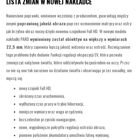
LISTA ZMIAN W NOWEJ NAKŁADCE
Naniesione poprawki, omówione wcześniej z producentem, gwarantują między
innymi
poprawioną jakość obrazu
poprzez wzmocnienie matrycy oraz ostry
jak brzytwa obraz nocny dzięki nowemu czujnikowi Full HD. W nowym modelu
nakładki PARD
wymieniony został obiektyw na większy o wymiarach
22,5 mm
, który zapewnia lepszą jakość widzenia oraz ostrość. Rozwiązaniem
tego problemu było dodanie funkcji regulacji ekspozycji EV, która pozwala
zmniejszyć natężenie światła, które oddziaływało bezpośrednio na oczy. Przez
co nie są one tak narażone na działanie światła i obserwując przez nasadkę, nie
męczą się.
nowy czujnik Full HD,
skrócony czas uruchomienia,
wydłużony czas pracy w trybie hibernacji,
mniejsze wymiary oraz waga urządzenia,
bezszelestne przyciski nawigacyjne,
nowe, wygodniejsze pokrętło regulacji ostrości obrazu,
pionowe położenie akumulatora umożliwia łatwą wymianę,