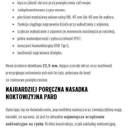
lepsza jakość obrazu przy powiększeniu cyfrowym,
zaimplementowana szyna weaver,
pierścień montażowy uniwersalny UM, 45 mm lub 48 mm do wyboru,
funkcja ciągłego nagrywania działa przy wybudzaniu z uśpienia,
szybsze wybudzanie z uśpienia (w momencie naciśnięcia przycisku),
pełna wodoodporność i pyłoszczelność IP67,
nowy port komunikacyjny USB Typ C,
możliwość nagrywania dźwięku.
Nowa średnica obiektywu
22,5 mm
, dająca szeroki obraz oraz możliwość
precyzyjnego ustawienia ostrości krzyża, polecana do lunet
ze zmiennym powiększeniem.
NAJBARDZIEJ PORĘCZNA NASADKA
NOKTOWIZYJNA PARD
Opierając się na doświadczeniu, poprawiliśmy wymiary oraz zmniejszyliśmy wagę
nasadki, co sprawia, że jest to aktualnie
najmniejsze urządzenie
noktowizyjne na rynku
. Krótka konstrukcja, czyni nakładkę noktowizyjną