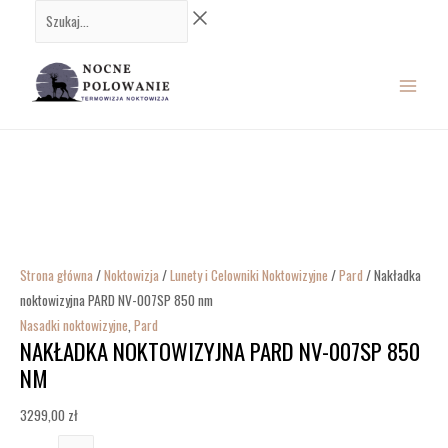
Przejdź
ilość
Szukaj...
do
Nakładka
MAIN
treści
noktowizyjna
PARD
MENU
NV-
007SP
850
nm
Strona główna
/
Noktowizja
/
Lunety i Celowniki Noktowizyjne
/
Pard
/ Nakładka
noktowizyjna PARD NV-007SP 850 nm
Nasadki noktowizyjne
,
Pard
NAKŁADKA NOKTOWIZYJNA PARD NV-007SP 850
NM
3299,00
zł