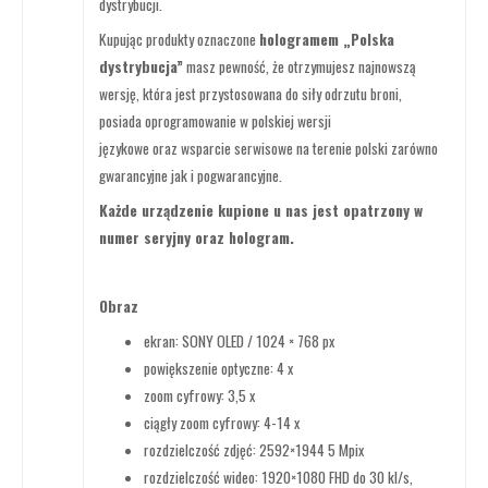
dystrybucji.
Kupując produkty oznaczone
hologramem „Polska
dystrybucja”
masz pewność, że otrzymujesz najnowszą
wersję, która jest przystosowana do siły odrzutu broni,
posiada oprogramowanie w polskiej wersji
językowe oraz wsparcie serwisowe na terenie polski zarówno
gwarancyjne jak i pogwarancyjne.
Każde urządzenie kupione u nas jest opatrzony w
numer seryjny oraz hologram.
Obraz
ekran: SONY OLED / 1024 × 768 px
powiększenie optyczne: 4 x
zoom cyfrowy: 3,5 x
ciągły zoom cyfrowy: 4-14 x
rozdzielczość zdjęć: 2592×1944 5 Mpix
rozdzielczość wideo: 1920×1080 FHD do 30 kl/s,