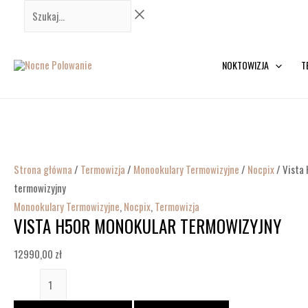
Przejdź
ilość
Szukaj...
do
Vista
treści
H50R
monokular
NOKTOWIZJA
T
termowizyjny
Strona główna
/
Termowizja
/
Monookulary Termowizyjne
/
Nocpix
/ Vista
termowizyjny
Monookulary Termowizyjne
,
Nocpix
,
Termowizja
VISTA H50R MONOKULAR TERMOWIZYJNY
12990,00
zł