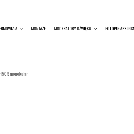
ERMOWIZJA
MONTAŻE
MODERATORY DŹWIĘKU
FOTOPUŁAPKI GS
 H50R monokular