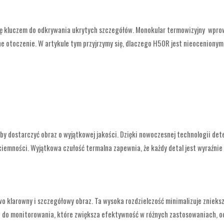
ię kluczem do odkrywania ukrytych szczegółów. Monokular termowizyjny wprowa
ne otoczenie. W artykule tym przyjrzymy się, dlaczego H50R jest nieocenionym 
dostarczyć obraz o wyjątkowej jakości. Dzięki nowoczesnej technologii detek
 ciemności. Wyjątkowa czułość termalna zapewnia, że każdy detal jest wyraźn
o klarowny i szczegółowy obraz. Ta wysoka rozdzielczość minimalizuje znieksz
zie do monitorowania, które zwiększa efektywność w różnych zastosowaniach, 