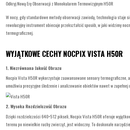
Odkryj Nową Erę Obserwacji z Monokularem Termowizyjnym H50R
W nocy, gdy standardowe metody obserwacji zawiodą, technologia staje s
rewolucyjny instrument obiecuje przekształcić sposób, w jaki widzimy noc
termograficznej.
WYJĄTKOWE CECHY NOCPIX VISTA H50R
1. Niezrównana Jakość Obrazu
Nocpix Vista H50R wykorzystuje zaawansowane sensory termograficzne, aby 
umożliwia precyzyjne śledzenie i analizowanie obiektów nawet w zupełnej
2. Wysoka Rozdzielczość Obrazu
Dzięki rozdzielczości 640×512 pikseli, Nocpix Vista H50R oferuje wyjątkow
terenu po niewielkie ruchy zwierząt, jest widoczny. To doskonałe narzęd