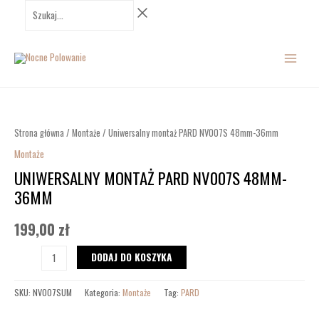
Przejdź
Szukaj...
do
MAIN
treści
MENU
ilość
Uniwersalny
montaż
Strona główna
/
Montaże
/ Uniwersalny montaż PARD NV007S 48mm-36mm
PARD
Montaże
NV007S
UNIWERSALNY MONTAŻ PARD NV007S 48MM-
48mm-
36MM
36mm
199,00
zł
DODAJ DO KOSZYKA
SKU:
NV007SUM
Kategoria:
Montaże
Tag:
PARD