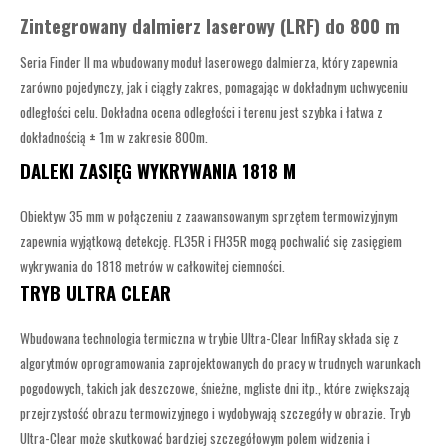
Zintegrowany dalmierz laserowy (LRF) do 800 m
Seria Finder II ma wbudowany moduł laserowego dalmierza, który zapewnia
zarówno pojedynczy, jak i ciągły zakres, pomagając w dokładnym uchwyceniu
odległości celu. Dokładna ocena odległości i terenu jest szybka i łatwa z
dokładnością ± 1m w zakresie 800m.
DALEKI ZASIĘG WYKRYWANIA 1818 M
Obiektyw 35 mm w połączeniu z zaawansowanym sprzętem termowizyjnym
zapewnia wyjątkową detekcję.
FL35R i FH35R mogą pochwalić się zasięgiem
wykrywania do 1818 metrów w całkowitej ciemności.
TRYB ULTRA CLEAR
Wbudowana technologia termiczna w trybie Ultra-Clear InfiRay składa się z
algorytmów oprogramowania zaprojektowanych do pracy w trudnych warunkach
pogodowych, takich jak deszczowe, śnieżne, mgliste dni itp., które zwiększają
przejrzystość obrazu termowizyjnego i wydobywają szczegóły w obrazie. Tryb
Ultra-Clear może skutkować bardziej szczegółowym polem widzenia i