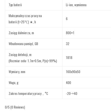
Typ baterii
Li-ion, wymienna
Maksymalny czas pracy na
6
baterii (t=25℃) ★, h
Zasięg dalmierza, m
800±1
Wbudowana pamięć, GB
32
Zasięg detekcji, m
1818
(Rozmiar celu: 1.7m×0.5m, P(n)=99%)
Wymiary, mm
160x90x50
Waga, g
400
Zakres temperatury pracy，°C
-20~+40
0/5
(0 Reviews)