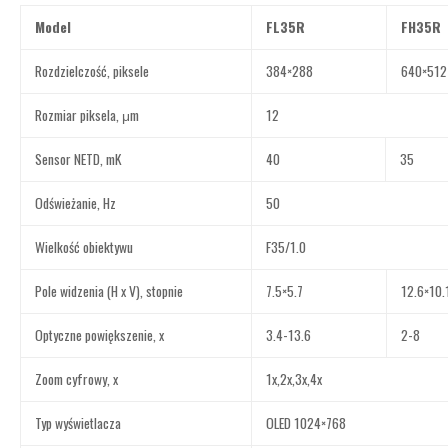
Model
FL35R
FH35R
Rozdzielczość, piksele
384×288
640×512
Rozmiar piksela, μm
12
Sensor NETD, mK
40
35
Odświeżanie, Hz
50
Wielkość obiektywu
F35/1.0
Pole widzenia (H x V), stopnie
7.5×5.7
12.6×10.
Optyczne powiększenie, x
3.4-13.6
2-8
Zoom cyfrowy, x
1x,2x,3x,4x
Typ wyświetlacza
OLED 1024×768