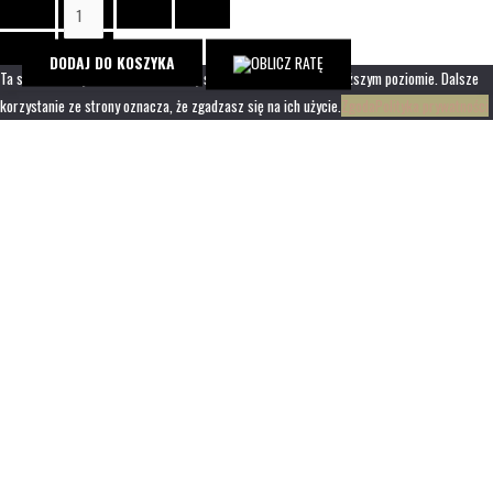
ilość
Termowizor
obserwacyjny
DODAJ DO KOSZYKA
Ta strona korzysta z ciasteczek aby świadczyć usługi na najwyższym poziomie. Dalsze
InfiRay
korzystanie ze strony oznacza, że zgadzasz się na ich użycie.
Zgoda
Polityka prywatności
Finder
FH35R