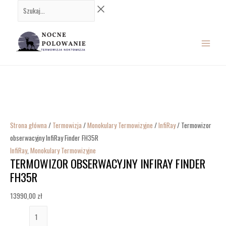
Przejdź
ilość
Szukaj...
do
Termowizor
MAIN
treści
obserwacyjny
InfiRay
MENU
Finder
FH35R
Strona główna
/
Termowizja
/
Monokulary Termowizyjne
/
InfiRay
/ Termowizor
obserwacyjny InfiRay Finder FH35R
InfiRay
,
Monokulary Termowizyjne
TERMOWIZOR OBSERWACYJNY INFIRAY FINDER
FH35R
13990,00
zł