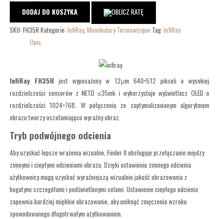
DODAJ DO KOSZYKA
SKU:
FH35R
Kategorie:
InfiRay
,
Monokulary Termowizyjne
Tag:
InfiRay
Opis
InfiRay FH35R
jest wyposażony w 12μm 640×512 pikseli o wysokiej
rozdzielczości sensorów z NETD ≤35mk i wykorzystuje wyświetlacz OLED o
rozdzielczości 1024×768. W połączeniu ze zoptymalizowanym algorytmem
obrazu tworzy oszałamiająco wyraźny obraz.
Tryb podwójnego odcienia
Aby uzyskać lepsze wrażenia wizualne, Finder II obsługuje przełączanie między
zimnymi i ciepłymi odcieniami obrazu. Dzięki ustawieniu zimnego odcienia
użytkownicy mogą uzyskać wyraźniejszą wizualnie jakość obrazowania z
bogatymi szczegółami i podświetlonymi celami. Ustawienie ciepłego odcienia
zapewnia bardziej miękkie obrazowanie, aby uniknąć zmęczenia wzroku
spowodowanego długotrwałym użytkowaniem.