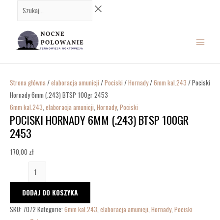
Przejdź
ilość
Szukaj...
do
Pociski
MAIN
treści
Hornady
6mm
MENU
(.243)
BTSP
100gr
Strona główna
/
elaboracja amunicji
/
Pociski
/
Hornady
/
6mm kal.243
/ Pociski
2453
Hornady 6mm (.243) BTSP 100gr 2453
6mm kal.243
,
elaboracja amunicji
,
Hornady
,
Pociski
POCISKI HORNADY 6MM (.243) BTSP 100GR
2453
170,00
zł
DODAJ DO KOSZYKA
SKU:
7072
Kategorie:
6mm kal.243
,
elaboracja amunicji
,
Hornady
,
Pociski