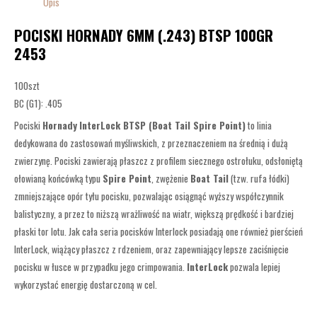
Opis
POCISKI HORNADY 6MM (.243) BTSP 100GR
2453
100szt
BC (G1): .405
Pociski
Hornady
InterLock BTSP (Boat Tail Spire Point)
to linia
dedykowana do zastosowań myśliwskich, z przeznaczeniem na średnią i dużą
zwierzynę. Pociski zawierają płaszcz z profilem siecznego ostrołuku, odsłoniętą
ołowianą końcówką typu
Spire Point
, zwężenie
Boat Tail
(tzw. rufa łódki)
zmniejszające opór tyłu pocisku, pozwalając osiągnąć wyższy współczynnik
balistyczny, a przez to niższą wrażliwość na wiatr, większą prędkość i bardziej
płaski tor lotu. Jak cała seria pocisków Interlock posiadają one również pierścień
InterLock, wiążący płaszcz z rdzeniem, oraz zapewniający lepsze zaciśnięcie
pocisku w łusce w przypadku jego crimpowania.
InterLock
pozwala lepiej
wykorzystać energię dostarczoną w cel.