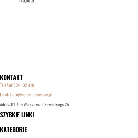
140,00
zł
KONTAKT
Telefon:
734 192 410
Email: biuro@nocne-polowanie.pl
Adres: 01-105 Warszawa ul.Sowińskiego 25
SZYBKIE LINKI
Menu
KATEGORIE
Menu