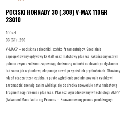
POCISKI HORNADY 30 (.308) V-MAX 110GR
23010
100szt
BC (G1): .290
V-MAX? – pocisk na szkodniki, szybko fragmentujący. Specjalnie
zaprojektowany opływowy kształt oraz matchowy płaszcz zakończony ostrym
polimerowym czubkiem zapewniają doskonałą celność na dowolnym dystansie
tak samo jak wybuchową ekspansję nawet przy niskich prędkościach. Ołowiany
rdzeń otacza trzon czubka, a puste wgłębienie pod nim pozwala czubkowi
zgromadzić energię zanim wbijając się do środka spowoduje natychmiastową
fragmentację rdzenia i płaszcza. Płaszcz wyprodukowany w technologii AMP?
(Advanced Manufacturing Process – Zaawansowany proces produkcyjny).