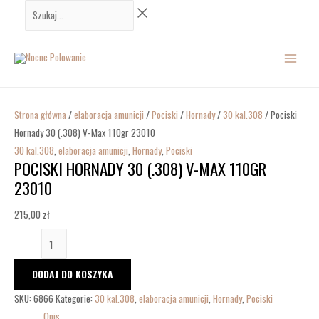
Przejdź
ilość
Szukaj...
do
Pociski
MAIN
treści
Hornady
30
MENU
(.308)
V-
Max
Strona główna
/
elaboracja amunicji
/
Pociski
/
Hornady
/
30 kal.308
/ Pociski
110gr
Hornady 30 (.308) V-Max 110gr 23010
23010
30 kal.308
,
elaboracja amunicji
,
Hornady
,
Pociski
POCISKI HORNADY 30 (.308) V-MAX 110GR
23010
215,00
zł
DODAJ DO KOSZYKA
SKU:
6866
Kategorie:
30 kal.308
,
elaboracja amunicji
,
Hornady
,
Pociski
Opis