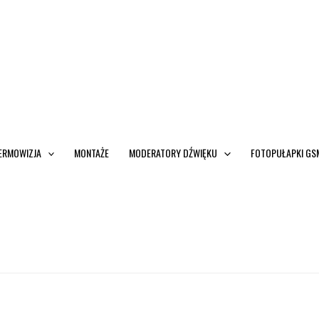
ERMOWIZJA
MONTAŻE
MODERATORY DŹWIĘKU
FOTOPUŁAPKI GS