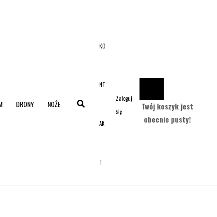
KO
NT
Zaloguj
M
DRONY
NOŻE
Twój koszyk jest
się
obecnie pusty!
AK
T