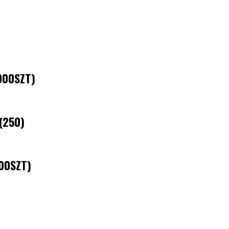
000SZT)
(250)
00SZT)