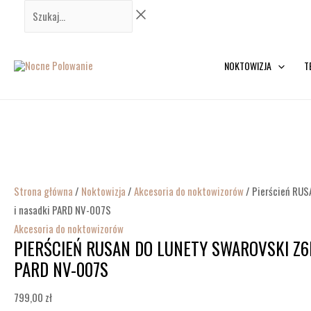
Przejdź
ilość
Szukaj...
do
Pierścień
treści
RUSAN
do
NOKTOWIZJA
T
lunety
Swarovski
Z6i
v1
i
nasadki
Strona główna
/
Noktowizja
/
Akcesoria do noktowizorów
/ Pierścień RUSA
PARD
i nasadki PARD NV-007S
NV-
Akcesoria do noktowizorów
007S
PIERŚCIEŃ RUSAN DO LUNETY SWAROVSKI Z6I
PARD NV-007S
799,00
zł