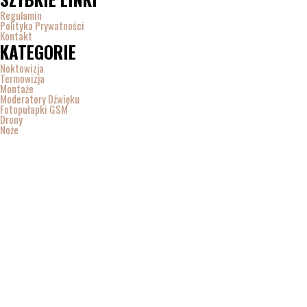
Regulamin
Polityka Prywatności
Kontakt
KATEGORIE
Noktowizja
Termowizja
Montaże
Moderatory Dźwięku
Fotopułapki GSM
Drony
Noże
ilość
Pi
Pierścień
799,00
zł
RUSAN
Ta strona korzysta z ciasteczek aby świadczyć usługi na najwyższym poziomie. 
do