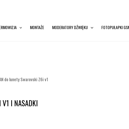
ERMOWIZJA
MONTAŻE
MODERATORY DŹWIĘKU
FOTOPUŁAPKI GS
N do lunety Swarovski Z6i v1
 V1 I NASADKI