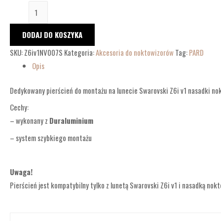
DODAJ DO KOSZYKA
SKU:
Z6iv1NV007S
Kategoria:
Akcesoria do noktowizorów
Tag:
PARD
Opis
Dedykowany pierścień do montażu na lunecie Swarovski Z6i v1 nasadki n
Cechy:
– wykonany z
Duraluminium
– system szybkiego montażu
Uwaga!
Pierścień jest kompatybilny tylko z lunetą Swarovski Z6i v1 i nasadką no