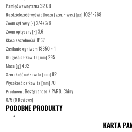
32 GB
Pamięć wewnętrzna
1024×768
Rozdzielczość wyświetlacza (szer. × wys.) [px]
2/4/6/8
Zoom cyfrowy [×]
3,6
Zoom optyczny [×]
IP67
Klasa szczelności
18650 × 1
Zasilanie ogniwem
295
Długość całkowita [mm]
492
Masa [g]
82
Szerokość całkowita [mm]
70
Wysokość całkowita [mm]
Bestguarder / PARD, Chiny
Producent
0/5
(0 Reviews)
PODOBNE PRODUKTY
KARTA PAM