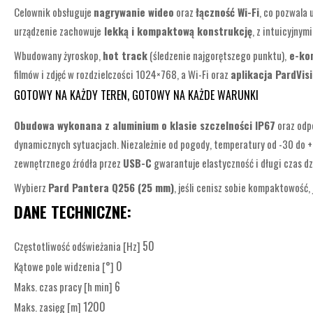
Celownik obsługuje
nagrywanie wideo
oraz
łączność Wi-Fi
, co pozwala
urządzenie zachowuje
lekką i kompaktową konstrukcję
, z intuicyjny
Wbudowany żyroskop,
hot track
(śledzenie najgorętszego punktu),
e-ko
filmów i zdjęć w rozdzielczości 1024×768, a Wi-Fi oraz
aplikacja PardVis
GOTOWY NA KAŻDY TEREN, GOTOWY NA KAŻDE WARUNKI
Obudowa wykonana z aluminium o klasie szczelności IP67
oraz odpo
dynamicznych sytuacjach. Niezależnie od pogody, temperatury od -30 do +
zewnętrznego źródła przez
USB-C
gwarantuje elastyczność i długi czas dz
Wybierz
Pard Pantera Q256 (25 mm)
, jeśli cenisz sobie kompaktowość,
DANE TECHNICZNE:
50
Częstotliwość odświeżania [Hz]
0
Kątowe pole widzenia [°]
6
Maks. czas pracy [h min]
1200
Maks. zasięg [m]