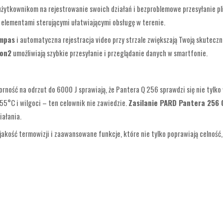
 użytkownikom na rejestrowanie swoich działań i bezproblemowe przesyłanie 
mi elementami sterującymi ułatwiającymi obsługę w terenie.
mpas
i automatyczna rejestracja video przy strzale zwiększają Twoją skutecz
ion2
umożliwiają szybkie przesyłanie i przeglądanie danych w smartfonie.
rność na odrzut do 6000 J sprawiają, że Pantera Q 256 sprawdzi się nie tylko
55°C i wilgoci – ten celownik nie zawiedzie.
Zasilanie PARD Pantera 256 
iałania.
 jakość termowizji i zaawansowane funkcje, które nie tylko poprawiają celność, 