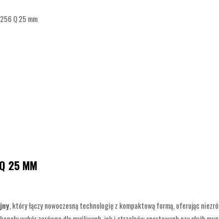
 256 Q 25 mm
Q 25 MM
jny
, który łączy nowoczesną technologię z kompaktową formą, oferując niez
konały wybór zarówno dla myśliwych, jak i strzelców sportowych czy służb mu