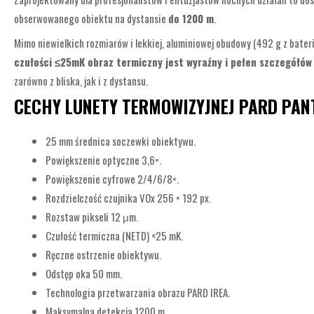
obserwowanego obiektu na dystansie
do 1200 m
.
Mimo niewielkich rozmiarów i lekkiej, aluminiowej obudowy (492 g z bate
czułości ≤25mK obraz termiczny jest wyraźny i pełen szczegółów
zarówno z bliska, jak i z dystansu.
CECHY LUNETY TERMOWIZYJNEJ PARD PAN
25 mm średnica soczewki obiektywu.
Powiększenie optyczne 3,6×.
Powiększenie cyfrowe 2/4/6/8×.
Rozdzielczość czujnika VOx 256 × 192 px.
Rozstaw pikseli 12 μm.
Czułość termiczna (NETD) <25 mK.
Ręczne ostrzenie obiektywu.
Odstęp oka 50 mm.
Technologia przetwarzania obrazu PARD IREA.
Maksymalna detekcja 1200 m.