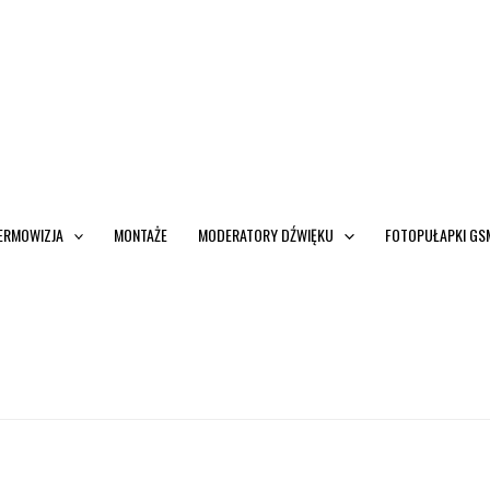
ERMOWIZJA
MONTAŻE
MODERATORY DŹWIĘKU
FOTOPUŁAPKI GS