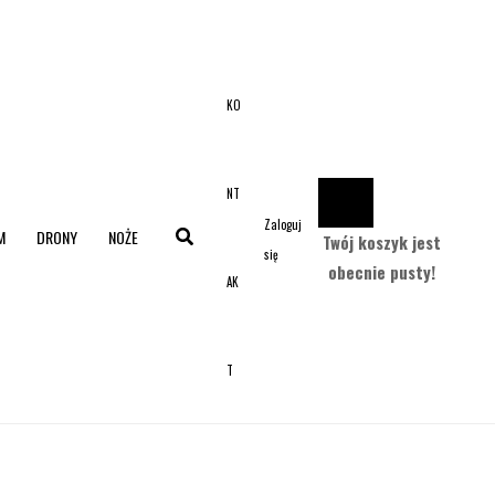
KO
NT
Zaloguj
M
DRONY
NOŻE
Twój koszyk jest
się
obecnie pusty!
AK
T