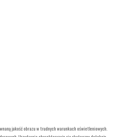
równaną jakość obrazu w trudnych warunkach oświetleniowych.
ndurowych. Urządzenie charakteryzuje się skuteczną detekcją