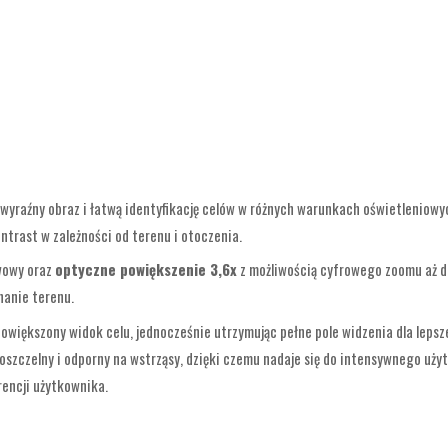
 wyraźny obraz i łatwą identyfikację celów w różnych warunkach oświetleniowych
ntrast w zależności od terenu i otoczenia.
wowy oraz
optyczne powiększenie 3,6x
z możliwością cyfrowego zoomu aż do
nanie terenu.
powiększony widok celu, jednocześnie utrzymując pełne pole widzenia dla lepsze
yłoszczelny i odporny na wstrząsy, dzięki czemu nadaje się do intensywnego u
rencji użytkownika.