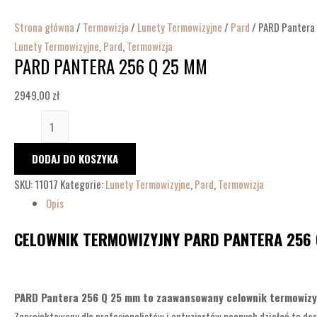
Strona główna
/
Termowizja
/
Lunety Termowizyjne
/
Pard
/ PARD Pantera
Lunety Termowizyjne
,
Pard
,
Termowizja
PARD PANTERA 256 Q 25 MM
2949,00
zł
DODAJ DO KOSZYKA
SKU:
11017
Kategorie:
Lunety Termowizyjne
,
Pard
,
Termowizja
Opis
CELOWNIK TERMOWIZYJNY PARD PANTERA 256 
PARD Pantera 256 Q 25 mm to zaawansowany celownik termowizy
Zaprojektowany dla profesjonalistów i entuzjastów nocnych działań to dos