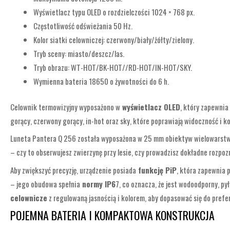
Wyświetlacz typu OLED o rozdzielczości 1024 × 768 px.
Częstotliwość odświeżania 50 Hz.
Kolor siatki celowniczej: czerwony/biały/żółty/zielony.
Tryb sceny: miasto/deszcz/las.
Tryb obrazu: WT-HOT/BK-HOT//RD-HOT/IN-HOT/SKY.
Wymienna bateria 18650 o żywotności do 6 h.
Celownik termowizyjny wyposażono w
wyświetlacz OLED
, który zapewnia
gorący, czerwony gorący, in-hot oraz sky, które poprawiają widoczność i ko
Luneta Pantera Q 256 została wyposażona w 25 mm obiektyw wielowarst
– czy to obserwujesz zwierzynę przy lesie, czy prowadzisz dokładne rozpoz
Aby zwiększyć precyzję, urządzenie posiada
funkcję PiP
, która zapewnia 
– jego obudowa spełnia
normy IP6
7, co oznacza, że jest wodoodporny, p
celownicze
z regulowaną jasnością i kolorem, aby dopasować się do prefe
POJEMNA BATERIA I KOMPAKTOWA KONSTRUKCJA