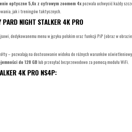
enie optyczne 5,6x z cyfrowym zoomem 4x
pozwala uchwycić każdy szcze
wania, jak i treningów taktycznych.
 PARD NIGHT STALKER 4K PRO
jsowi, dedykowanemu menu w języku polskim oraz funkcji PiP (obraz w obrazi
 i żółty – pozwalają na dostosowanie widoku do różnych warunków oświetlenio
ojemności do 128 GB
lub przesyłać bezprzewodowo za pomocą modułu WiFi.
TALKER 4K PRO NS4P: