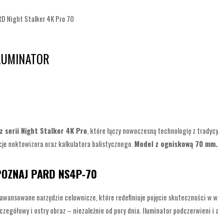
D Night Stalker 4K Pro 70
ILUMINATOR
serii Night Stalker 4K Pro
, które łączy nowoczesną technologię z trady
cje noktowizora oraz kalkulatora balistycznego.
Model z ogniskową 70 mm
 POZNAJ PARD NS4P-70
awansowane narzędzie celownicze, które redefiniuje pojęcie skuteczności w 
gółowy i ostry obraz – niezależnie od pory dnia. Iluminator podczerwieni i aż 