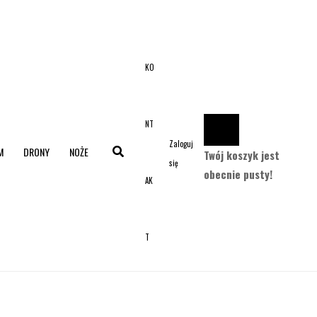
KO
NT
Zaloguj
M
DRONY
NOŻE
Twój koszyk jest
się
obecnie pusty!
AK
T