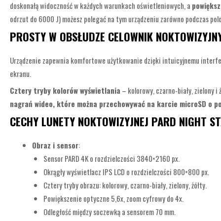
doskonałą widoczność w każdych warunkach oświetleniowych, a
powiększ
odrzut do 6000 J) możesz polegać na tym urządzeniu zarówno podczas polo
PROSTY W OBSŁUDZE CELOWNIK NOKTOWIZYJNY
Urządzenie zapewnia komfortowe użytkowanie dzięki intuicyjnemu interfe
ekranu.
Cztery tryby kolorów wyświetlania
– kolorowy, czarno-biały, zielony
nagrań wideo, które można przechowywać na karcie microSD o p
CECHY LUNETY NOKTOWIZYJNEJ PARD NIGHT S
Obraz i sensor
:
Sensor PARD 4K o rozdzielczości 3840×2160 px.
Okrągły wyświetlacz IPS LCD o rozdzielczości 800×800 px.
Cztery tryby obrazu: kolorowy, czarno-biały, zielony, żółty.
Powiększenie optyczne 5,6x, zoom cyfrowy do 4x.
Odległość między soczewką a sensorem 70 mm.