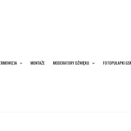
ERMOWIZJA
MONTAŻE
MODERATORY DŹWIĘKU
FOTOPUŁAPKI GS