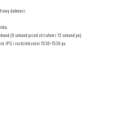
frowy dalmierz.
isku.
und (8 sekund przed strzałem i 12 sekund po).
ie JPG i rozdzielczości 1536×1536 px.