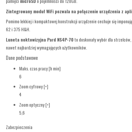
pamięci
microSD
o pojemności do 128GB.
Zintegrowany moduł WiFi pozwala na połączenie urządzenia z apli
Pomimo lekkiej i kompaktowej konstrukcji urządzenie cechuje się imponuj
62 i 375 H&H.
Luneta noktowizyjna Pard NS4P-70
to doskonały wybór dla strzelców,
nawet najbardziej wymagających użytkowników.
Dane podstawowe
Maks. czas pracy [h min]
6
Zoom cyfrowy [×]
4
Zoom optyczny [×]
5,6
Zabezpieczenia