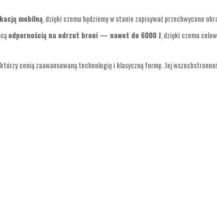
kacją mobilną
, dzięki czemu będziemy w stanie zapisywać przechwycone obra
ącą
odpornością na odrzut broni — nawet do 6000 J
, dzięki czemu celo
 którzy cenią zaawansowaną technologię i klasyczną formę. Jej wszechstronnoś