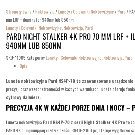
Strona główna
/
Noktowizja
/
Lunety i Celowniki Noktowizyjne
/
Pard
/ PAR
mm LRF + iluminator 940nm lub 850nm
Lunety i Celowniki Noktowizyjne
,
Noktowizja
,
Pard
PARD NIGHT STALKER 4K PRO 70 MM LRF + 
940NM LUB 850NM
SKU:
11965
Kategorie:
Lunety i Celowniki Noktowizyjne
,
Noktowizja
,
Pard
Opis
Luneta noktowizyjna Pard NS4P-70 to zaawansowane urządzenie z 
precyzji oraz wszechstronności w każdych warunkach, luneta oferuje funk
cyfrowy dalmierz.
PRECYZJA 4K W KAŻDEJ PORZE DNIA I NOCY –
Luneta noktowizyjna
Pard NS4P-70 z serii Night Stalker 4K Pro
to za
PARD 4K o imponującej rozdzielczości 3840×2160 px, oferuje wyjątkowo szcze