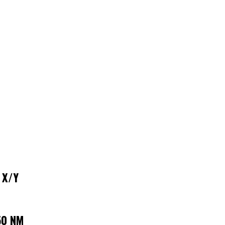
 X/Y
50 NM