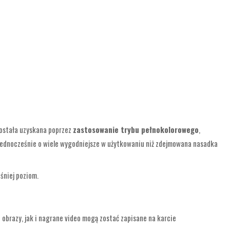
została uzyskana poprzez
zastosowanie trybu pełnokolorowego
,
jednocześnie o wiele wygodniejsze w użytkowaniu niż zdejmowana nasadka
śniej poziom.
brazy, jak i nagrane video mogą zostać zapisane na karcie