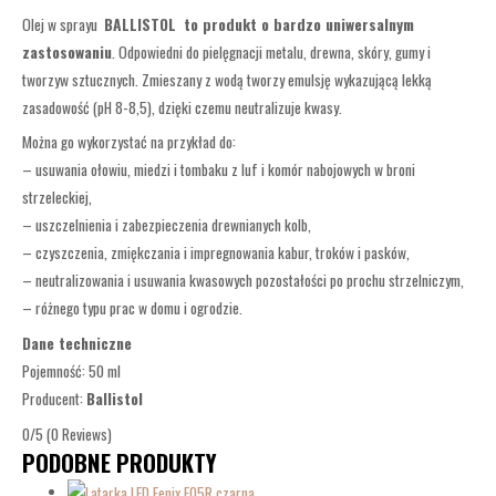
Olej w sprayu
BALLISTOL
to produkt o bardzo uniwersalnym
zastosowaniu
. Odpowiedni do pielęgnacji metalu, drewna, skóry, gumy i
tworzyw sztucznych. Zmieszany z wodą tworzy emulsję wykazującą lekką
zasadowość (pH 8-8,5), dzięki czemu neutralizuje kwasy.
Można go wykorzystać na przykład do:
– usuwania ołowiu, miedzi i tombaku z luf i komór nabojowych w broni
strzeleckiej,
– uszczelnienia i zabezpieczenia drewnianych kolb,
– czyszczenia, zmiękczania i impregnowania kabur, troków i pasków,
– neutralizowania i usuwania kwasowych pozostałości po prochu strzelniczym,
– różnego typu prac w domu i ogrodzie.
Dane techniczne
Pojemność: 50 ml
Producent:
Ballistol
0/5
(0 Reviews)
PODOBNE PRODUKTY