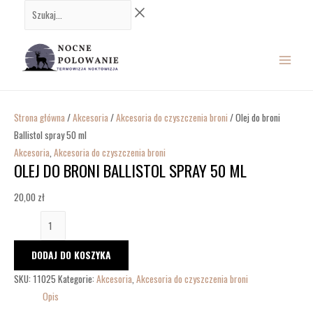
Przejdź
ilość
Szukaj...
do
Olej
MAIN
treści
do
broni
MENU
Ballistol
spray
50
Strona główna
/
Akcesoria
/
Akcesoria do czyszczenia broni
/ Olej do broni
ml
Ballistol spray 50 ml
Akcesoria
,
Akcesoria do czyszczenia broni
OLEJ DO BRONI BALLISTOL SPRAY 50 ML
20,00
zł
DODAJ DO KOSZYKA
SKU:
11025
Kategorie:
Akcesoria
,
Akcesoria do czyszczenia broni
Opis