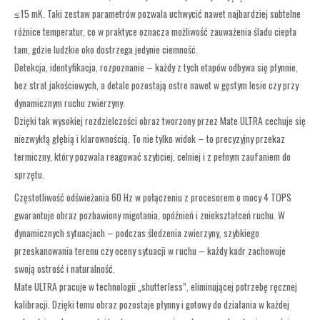
≤15 mK. Taki zestaw parametrów pozwala uchwycić nawet najbardziej subtelne
różnice temperatur, co w praktyce oznacza możliwość zauważenia śladu ciepła
tam, gdzie ludzkie oko dostrzega jedynie ciemność.
Detekcja, identyfikacja, rozpoznanie – każdy z tych etapów odbywa się płynnie,
bez strat jakościowych, a detale pozostają ostre nawet w gęstym lesie czy przy
dynamicznym ruchu zwierzyny.
Dzięki tak wysokiej rozdzielczości obraz tworzony przez Mate ULTRA cechuje się
niezwykłą głębią i klarownością. To nie tylko widok – to precyzyjny przekaz
termiczny, który pozwala reagować szybciej, celniej i z pełnym zaufaniem do
sprzętu.
Częstotliwość odświeżania 60 Hz w połączeniu z procesorem o mocy 4 TOPS
gwarantuje obraz pozbawiony migotania, opóźnień i zniekształceń ruchu. W
dynamicznych sytuacjach – podczas śledzenia zwierzyny, szybkiego
przeskanowania terenu czy oceny sytuacji w ruchu – każdy kadr zachowuje
swoją ostrość i naturalność.
Mate ULTRA pracuje w technologii „shutterless”, eliminującej potrzebę ręcznej
kalibracji. Dzięki temu obraz pozostaje płynny i gotowy do działania w każdej