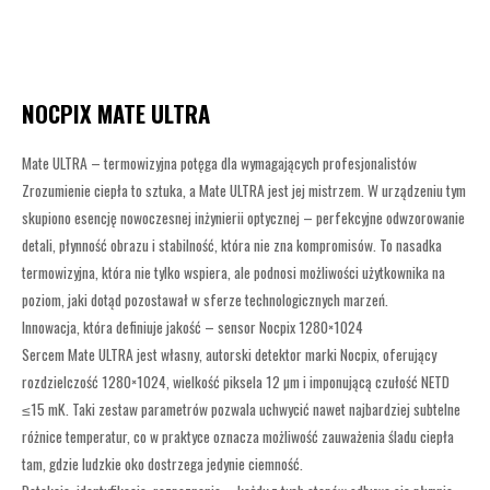
NOCPIX MATE ULTRA
Mate ULTRA – termowizyjna potęga dla wymagających profesjonalistów
Zrozumienie ciepła to sztuka, a Mate ULTRA jest jej mistrzem. W urządzeniu tym
skupiono esencję nowoczesnej inżynierii optycznej – perfekcyjne odwzorowanie
detali, płynność obrazu i stabilność, która nie zna kompromisów. To nasadka
termowizyjna, która nie tylko wspiera, ale podnosi możliwości użytkownika na
poziom, jaki dotąd pozostawał w sferze technologicznych marzeń.
Innowacja, która definiuje jakość – sensor Nocpix 1280×1024
Sercem Mate ULTRA jest własny, autorski detektor marki Nocpix, oferujący
rozdzielczość 1280×1024, wielkość piksela 12 µm i imponującą czułość NETD
≤15 mK. Taki zestaw parametrów pozwala uchwycić nawet najbardziej subtelne
różnice temperatur, co w praktyce oznacza możliwość zauważenia śladu ciepła
tam, gdzie ludzkie oko dostrzega jedynie ciemność.