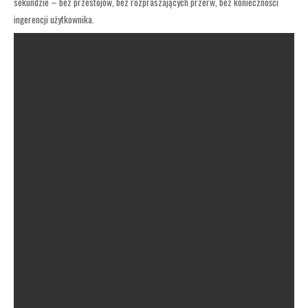
sekundzie – bez przestojów, bez rozpraszających przerw, bez konieczności
ingerencji użytkownika.