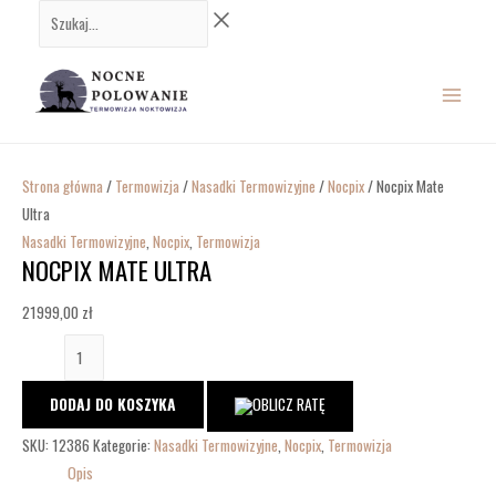
Przejdź
ilość
Szukaj...
do
Nocpix
MAIN
treści
Mate
Ultra
MENU
Strona główna
/
Termowizja
/
Nasadki Termowizyjne
/
Nocpix
/ Nocpix Mate
Ultra
Nasadki Termowizyjne
,
Nocpix
,
Termowizja
NOCPIX MATE ULTRA
21999,00
zł
DODAJ DO KOSZYKA
SKU:
12386
Kategorie:
Nasadki Termowizyjne
,
Nocpix
,
Termowizja
Opis