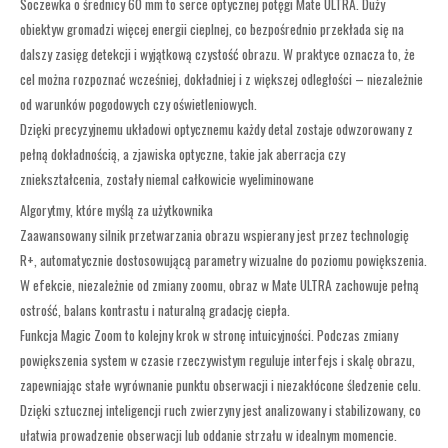
Soczewka o średnicy 60 mm to serce optycznej potęgi Mate ULTRA. Duży
obiektyw gromadzi więcej energii cieplnej, co bezpośrednio przekłada się na
dalszy zasięg detekcji i wyjątkową czystość obrazu. W praktyce oznacza to, że
cel można rozpoznać wcześniej, dokładniej i z większej odległości – niezależnie
od warunków pogodowych czy oświetleniowych.
Dzięki precyzyjnemu układowi optycznemu każdy detal zostaje odwzorowany z
pełną dokładnością, a zjawiska optyczne, takie jak aberracja czy
zniekształcenia, zostały niemal całkowicie wyeliminowane
Algorytmy, które myślą za użytkownika
Zaawansowany silnik przetwarzania obrazu wspierany jest przez technologię
R+, automatycznie dostosowującą parametry wizualne do poziomu powiększenia.
W efekcie, niezależnie od zmiany zoomu, obraz w Mate ULTRA zachowuje pełną
ostrość, balans kontrastu i naturalną gradację ciepła.
Funkcja Magic Zoom to kolejny krok w stronę intuicyjności. Podczas zmiany
powiększenia system w czasie rzeczywistym reguluje interfejs i skalę obrazu,
zapewniając stałe wyrównanie punktu obserwacji i niezakłócone śledzenie celu.
Dzięki sztucznej inteligencji ruch zwierzyny jest analizowany i stabilizowany, co
ułatwia prowadzenie obserwacji lub oddanie strzału w idealnym momencie.