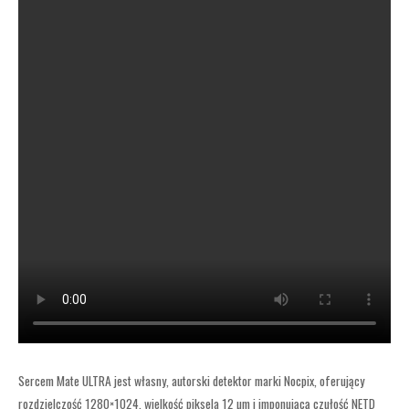
Sercem Mate ULTRA jest własny, autorski detektor marki Nocpix, oferujący
rozdzielczość 1280×1024, wielkość piksela 12 µm i imponującą czułość NETD