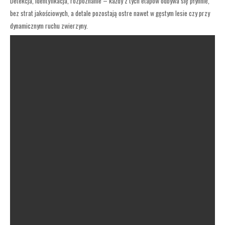
Detekcja, identyfikacja, rozpoznanie – każdy z tych etapów odbywa się płynnie,
bez strat jakościowych, a detale pozostają ostre nawet w gęstym lesie czy przy
dynamicznym ruchu zwierzyny.