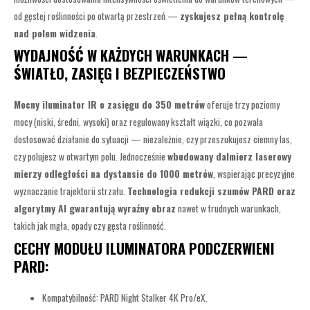
od gęstej roślinności po otwartą przestrzeń —
zyskujesz pełną kontrolę
nad polem widzenia
.
WYDAJNOŚĆ W KAŻDYCH WARUNKACH —
ŚWIATŁO, ZASIĘG I BEZPIECZEŃSTWO
Mocny iluminator IR o zasięgu do 350 metrów
oferuje trzy poziomy
mocy (niski, średni, wysoki) oraz regulowany kształt wiązki, co pozwala
dostosować działanie do sytuacji — niezależnie, czy przeszukujesz ciemny las,
czy polujesz w otwartym polu. Jednocześnie
wbudowany dalmierz laserowy
mierzy odległości na dystansie do 1000 metrów
, wspierając precyzyjne
wyznaczanie trajektorii strzału.
Technologia redukcji szumów PARD oraz
algorytmy AI gwarantują wyraźny obraz
nawet w trudnych warunkach,
takich jak mgła, opady czy gęsta roślinność.
CECHY MODUŁU ILUMINATORA PODCZERWIENI
PARD:
Kompatybilność: PARD Night Stalker 4K Pro/eX.