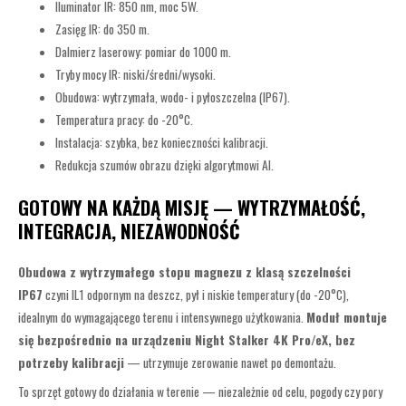
Iluminator IR: 850 nm, moc 5W.
Zasięg IR: do 350 m.
Dalmierz laserowy: pomiar do 1000 m.
Tryby mocy IR: niski/średni/wysoki.
Obudowa: wytrzymała, wodo- i pyłoszczelna (IP67).
Temperatura pracy: do -20°C.
Instalacja: szybka, bez konieczności kalibracji.
Redukcja szumów obrazu dzięki algorytmowi AI.
GOTOWY NA KAŻDĄ MISJĘ — WYTRZYMAŁOŚĆ,
INTEGRACJA, NIEZAWODNOŚĆ
Obudowa z wytrzymałego stopu magnezu z klasą szczelności
IP67
czyni IL1 odpornym na deszcz, pył i niskie temperatury (do -20°C),
idealnym do wymagającego terenu i intensywnego użytkowania.
Moduł montuje
się bezpośrednio na urządzeniu Night Stalker 4K Pro/eX, bez
potrzeby kalibracji
— utrzymuje zerowanie nawet po demontażu.
To sprzęt gotowy do działania w terenie — niezależnie od celu, pogody czy pory