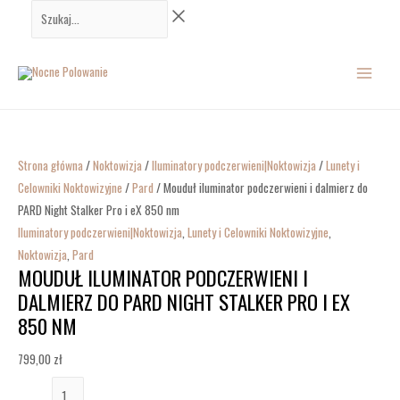
Przejdź
ilość
Szukaj...
do
Mouduł
MAIN
treści
iluminator
podczerwieni
MENU
i
dalmierz
do
Strona główna
/
Noktowizja
/
Iluminatory podczerwieni|Noktowizja
/
Lunety i
PARD
Celowniki Noktowizyjne
/
Pard
/ Mouduł iluminator podczerwieni i dalmierz do
Night
PARD Night Stalker Pro i eX 850 nm
Stalker
Iluminatory podczerwieni|Noktowizja
,
Lunety i Celowniki Noktowizyjne
,
Pro
Noktowizja
,
Pard
i
MOUDUŁ ILUMINATOR PODCZERWIENI I
eX
DALMIERZ DO PARD NIGHT STALKER PRO I EX
850
850 NM
nm
799,00
zł