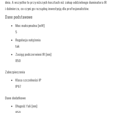
dnia. A wszystko to przy niższych kosztach niż zakup oddzielnego iluminatora IR
i dalmierza, co czyni go rozsądną inwestycją dla profesjonalistów.
Dane podstawowe
Moc maksymalna [mW]
5
Regulacja natężenia
tak
Zasięg podczerwieni IR [nm]
850
Zabezpieczenia
Klasa szczelności IP
IP67
Dane dodatkowe
Długość fali [nm]
850