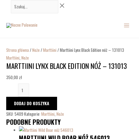
Przejdź
ilość
Szukaj...
do
Marttiini
MAIN
treści
Lynx
Black
MENU
Edition
nóż
-
Strona główna
/
Noże
/
Marttiini
/ Marttiini Lynx Black Edition nóż – 131013
131013
Marttiini
,
Noże
MARTTIINI LYNX BLACK EDITION NÓŻ – 131013
350,00
zł
DODAJ DO KOSZYKA
SKU:
5409
Kategorie:
Marttiini
,
Noże
PODOBNE PRODUKTY
MARTTIINI WILD BOAR NÓŻ 546013