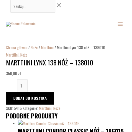
Przejdź
ilość
Szukaj...
do
Marttiini
MAIN
treści
Lynx
138
MENU
nóż
-
138010
Strona główna
/
Noże
/
Marttiini
/ Marttiini Lynx 138 nóż – 138010
Marttiini
,
Noże
MARTTIINI LYNX 138 NÓŻ – 138010
350,00
zł
DODAJ DO KOSZYKA
SKU:
5415
Kategorie:
Marttiini
,
Noże
PODOBNE PRODUKTY
MARTTIINI CONDOR CLASSIC NÓŻ – 186015