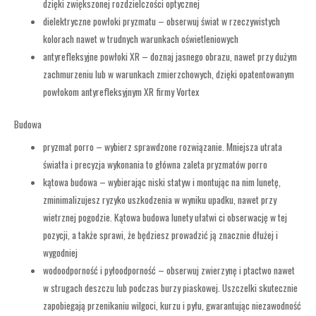
dzięki zwiększonej rozdzielczości optycznej
dielektryczne powłoki pryzmatu – obserwuj świat w rzeczywistych
kolorach nawet w trudnych warunkach oświetleniowych
antyrefleksyjne powłoki XR – doznaj jasnego obrazu, nawet przy dużym
zachmurzeniu lub w warunkach zmierzchowych, dzięki opatentowanym
powłokom antyrefleksyjnym XR firmy Vortex
Budowa
pryzmat porro – wybierz sprawdzone rozwiązanie. Mniejsza utrata
światła i precyzja wykonania to główna zaleta pryzmatów porro
kątowa budowa – wybierając niski statyw i montując na nim lunetę,
zminimalizujesz ryzyko uszkodzenia w wyniku upadku, nawet przy
wietrznej pogodzie. Kątowa budowa lunety ułatwi ci obserwację w tej
pozycji, a także sprawi, że będziesz prowadzić ją znacznie dłużej i
wygodniej
wodoodporność i pyłoodporność – obserwuj zwierzynę i ptactwo nawet
w strugach deszczu lub podczas burzy piaskowej. Uszczelki skutecznie
zapobiegają przenikaniu wilgoci, kurzu i pyłu, gwarantując niezawodność