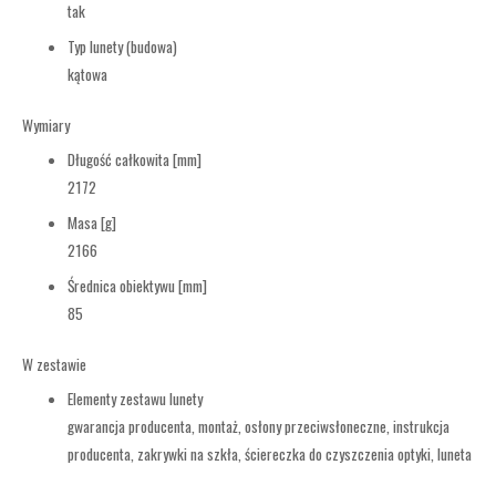
tak
Typ lunety (budowa)
kątowa
Wymiary
Długość całkowita [mm]
2172
Masa [g]
2166
Średnica obiektywu [mm]
85
W zestawie
Elementy zestawu lunety
gwarancja producenta
,
montaż,
osłony przeciwsłoneczne,
instrukcja
producenta,
zakrywki na szkła,
ściereczka do czyszczenia optyki,
luneta