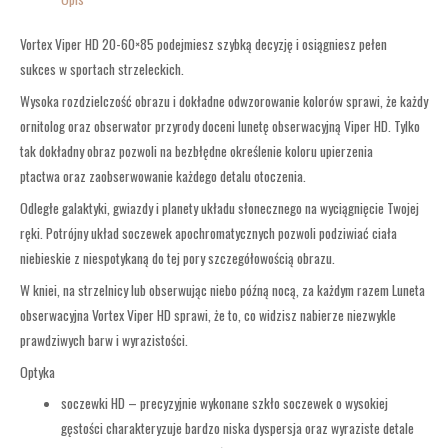
Vortex Viper HD 20-60×85 podejmiesz szybką decyzję i osiągniesz pełen
sukces w sportach strzeleckich.
Wysoka rozdzielczość obrazu i dokładne odwzorowanie kolorów sprawi, że każdy
ornitolog oraz obserwator przyrody doceni lunetę obserwacyjną Viper HD. Tylko
tak dokładny obraz pozwoli na bezbłędne określenie koloru upierzenia
ptactwa oraz zaobserwowanie każdego detalu otoczenia.
Odległe galaktyki, gwiazdy i planety układu słonecznego na wyciągnięcie Twojej
ręki. Potrójny układ soczewek apochromatycznych pozwoli podziwiać ciała
niebieskie z niespotykaną do tej pory szczegółowością obrazu.
W kniei, na strzelnicy lub obserwując niebo późną nocą, za każdym razem Luneta
obserwacyjna Vortex Viper HD sprawi, że to, co widzisz nabierze niezwykle
prawdziwych barw i wyrazistości.
Optyka
soczewki HD – precyzyjnie wykonane szkło soczewek o wysokiej
gęstości charakteryzuje bardzo niska dyspersja oraz wyraziste detale