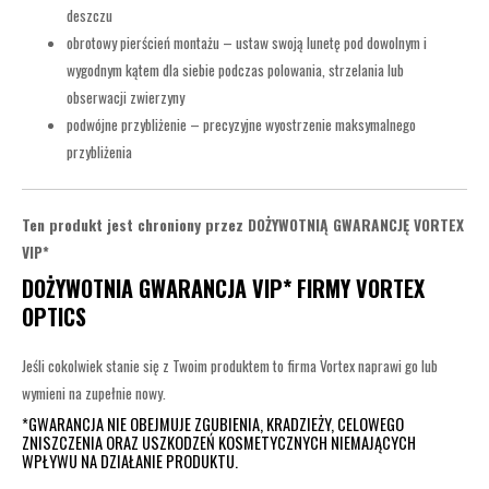
deszczu
obrotowy pierścień montażu – ustaw swoją lunetę pod dowolnym i
wygodnym kątem dla siebie podczas polowania, strzelania lub
obserwacji zwierzyny
podwójne przybliżenie – precyzyjne wyostrzenie maksymalnego
przybliżenia
Ten produkt jest chroniony przez
DOŻYWOTNIĄ GWARANCJĘ VORTEX
VIP*
DOŻYWOTNIA GWARANCJA VIP* FIRMY VORTEX
OPTICS
Jeśli cokolwiek stanie się z Twoim produktem to firma Vortex naprawi go lub
wymieni na zupełnie nowy.
*GWARANCJA NIE OBEJMUJE ZGUBIENIA, KRADZIEŻY, CELOWEGO
ZNISZCZENIA ORAZ USZKODZEŃ KOSMETYCZNYCH NIEMAJĄCYCH
WPŁYWU NA DZIAŁANIE PRODUKTU.