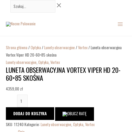
Przejdź
ilość
Szukaj...
do
Luneta
MAIN
treści
obserwacyjna
Vortex
MENU
Viper
HD
20-
Strona główna
/
Optyka
/
Lunety obserwacyjne
/
Vortex
/ Luneta obserwacyjna
60x85
Vortex Viper HD 20-60×85 skośna
skośna
Lunety obserwacyjne
,
Optyka
,
Vortex
LUNETA OBSERWACYJNA VORTEX VIPER HD 20-
60×85 SKOŚNA
4359,00
zł
DODAJ DO KOSZYKA
SKU:
11240
Kategorie:
Lunety obserwacyjne
,
Optyka
,
Vortex
Opis