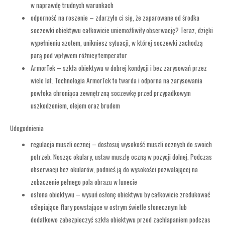
w naprawdę trudnych warunkach
odporność na roszenie – zdarzyło ci się, że zaparowane od środka
soczewki obiektywu całkowicie uniemożliwiły obserwację? Teraz, dzięki
wypełnieniu azotem, unikniesz sytuacji, w której soczewki zachodzą
parą pod wpływem różnicy temperatur
ArmorTek – szkła obiektywu w dobrej kondycji i bez zarysowań przez
wiele lat. Technologia ArmorTek to twarda i odporna na zarysowania
powłoka chroniąca zewnętrzną soczewkę przed przypadkowym
uszkodzeniem, olejem oraz brudem
Udogodnienia
regulacja muszli ocznej – dostosuj wysokość muszli ocznych do swoich
potrzeb. Nosząc okulary, ustaw muszlę oczną w pozycji dolnej. Podczas
obserwacji bez okularów, podnieś ją do wysokości pozwalającej na
zobaczenie pełnego pola obrazu w lunecie
osłona obiektywu – wysuń osłonę obiektywu by całkowicie zredukować
oślepiające flary powstające w ostrym świetle słonecznym lub
dodatkowo zabezpieczyć szkła obiektywu przed zachlapaniem podczas