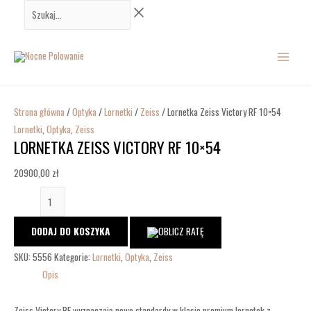
Przejdź
ilość
Szukaj...
do
Lornetka
MAIN
treści
Zeiss
Victory
MENU
RF
10x54
Strona główna
/
Optyka
/
Lornetki
/
Zeiss
/ Lornetka Zeiss Victory RF 10×54
Lornetki
,
Optyka
,
Zeiss
LORNETKA ZEISS VICTORY RF 10×54
20900,00
zł
DODAJ DO KOSZYKA
SKU:
5556
Kategorie:
Lornetki
,
Optyka
,
Zeiss
Opis
Zeiss Victory RF wyznaczają nowe standardy w klasie premium lornetek z