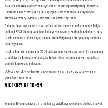
dalmierzami. Dzięki połączeniu systemowi informacji balistycznej i łączności
Bluetooth nowe Victory RF są linią specjalnie przeznaczoną dla myśliwych i
strzelców, którzy uwielbiają strzelanie na dalekie dystanse.
Dalmierz laserowy dostarcza wszystkie istotne dane w ułamku sekundy. Dzięki
aplikacji ZEISS Hunting App dane balistyczne można przesłać do dalmierza, przy
użyciu dalmierza laserowego i kalkulatora balistycznego otrzymujemy dokładne
dane wyjściowe.
Dzięki odległości pomiaru do 2300 metrów, innowacyjny system BIS II za pomocą
czujników środowiskowych dla kąta, temperatury i ciśnienia powietrza oblicza
wartość korekcyjną celowania.
Optyka o wysokiej wydajności zapewnia jasne i ostre obrazy, szczególnie w
warunkach zmierzchu.
VICTORY RF 10×54
Średnica 54 mm sprawia, że te modele są wyjątkowo wygodne w obsłudze nawet