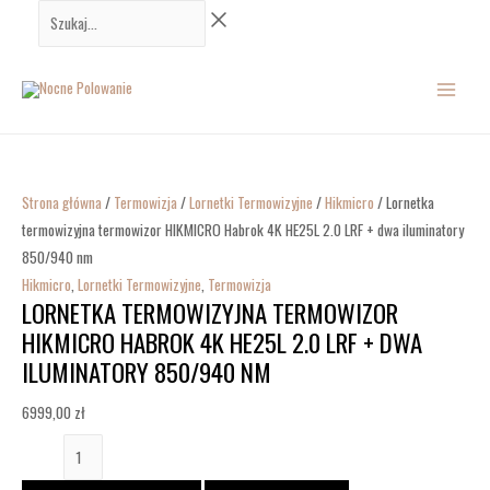
Przejdź
ilość
Szukaj...
do
Lornetka
MAIN
treści
termowizyjna
termowizor
MENU
HIKMICRO
Habrok
4K
Strona główna
/
Termowizja
/
Lornetki Termowizyjne
/
Hikmicro
/ Lornetka
HE25L
termowizyjna termowizor HIKMICRO Habrok 4K HE25L 2.0 LRF + dwa iluminatory
2.0
850/940 nm
LRF
Hikmicro
,
Lornetki Termowizyjne
,
Termowizja
+
LORNETKA TERMOWIZYJNA TERMOWIZOR
dwa
HIKMICRO HABROK 4K HE25L 2.0 LRF + DWA
iluminatory
ILUMINATORY 850/940 NM
850/940
nm
6999,00
zł