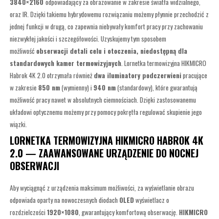
3840×2160
odpowiadający za obrazowanie w zakresie światła widzialnego,
oraz IR. Dzięki takiemu hybrydowemu rozwiązaniu możemy płynnie przechodzić z
jednej funkcji w drugą, co zapewnia niebywały komfort pracy przy zachowaniu
niezwykłej jakości i szczegółowości. Uzyskujemy tym sposobem
możliwość
obserwacji detali celu i otoczenia, niedostępną dla
standardowych kamer termowizyjnych
. Lornetka termowizyjna HIKMICRO
Habrok 4K 2.0 otrzymała również
dwa iluminatory podczerwieni
pracujące
w zakresie
850 nm
(wymienny) i
940 nm
(standardowy), które gwarantują
możliwość pracy nawet w absolutnych ciemnościach. Dzięki zastosowanemu
układowi optycznemu możemy przy pomocy pokrętła regulować skupienie jego
wiązki.
LORNETKA TERMOWIZYJNA HIKMICRO HABROK 4K
2.0 — ZAAWANSOWANE URZĄDZENIE DO NOCNEJ
OBSERWACJI
Aby wyciągnąć z urządzenia maksimum możliwości, za wyświetlanie obrazu
odpowiada oparty na nowoczesnych diodach
OLED
wyświetlacz o
rozdzielczości
1920×1080
, gwarantujący komfortową obserwację.
HIKMICRO