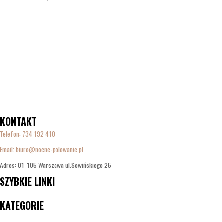
KONTAKT
Telefon:
734 192 410
Email: biuro@nocne-polowanie.pl
Adres: 01-105 Warszawa ul.Sowińskiego 25
SZYBKIE LINKI
Menu
KATEGORIE
Menu