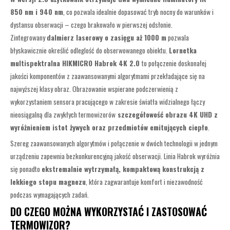
850 nm i 940 nm
, co pozwala idealnie dopasować tryb nocny do warunków i
dystansu obserwacji – czego brakowało w pierwszej odsłonie.
Zintegrowany
dalmierz laserowy o zasięgu aż 1000 m
pozwala
błyskawicznie określić odleglość do obserwowanego obiektu.
Lornetka
multispektralna HIKMICRO Habrok 4K 2.0
to połączenie doskonałej
jakości komponentów z zaawansowanymi algorytmami przekładające się na
najwyższej klasy obraz. Obrazowanie wspierane podczerwienią z
wykorzystaniem sensora pracującego w zakresie światła widzialnego łączy
nieosiągalną dla zwykłych termowizorów
szczegółowość obrazu 4K UHD z
wyróżnieniem istot żywych oraz przedmiotów emitujących ciepło
.
Szereg zaawansowanych algorytmów i połączenie w dwóch technologii w jednym
urządzeniu zapewnia bezkonkurencyjną jakość obserwacji. Linia Habrok wyróżnia
się ponadto
ekstremalnie wytrzymałą, kompaktową konstrukcją z
lekkiego stopu magnezu
, która zagwarantuje komfort i niezawodność
podczas wymagających zadań.
DO CZEGO MOŻNA WYKORZYSTAĆ I ZASTOSOWAĆ
TERMOWIZOR?