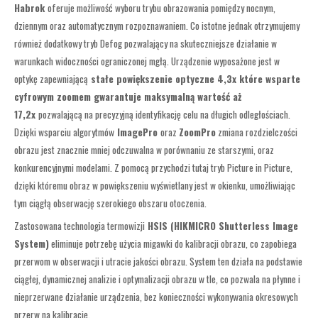
Habrok
oferuje możliwość wyboru trybu obrazowania pomiędzy nocnym,
dziennym oraz automatycznym rozpoznawaniem. Co istotne jednak otrzymujemy
również dodatkowy tryb Defog pozwalający na skuteczniejsze działanie w
warunkach widoczności ograniczonej mgłą. Urządzenie wyposażone jest w
optykę zapewniającą
stałe powiększenie optyczne 4,3x które wsparte
cyfrowym zoomem gwarantuje maksymalną wartość aż
17,2x
pozwalającą na precyzyjną identyfikację celu na długich odległościach.
Dzięki wsparciu algorytmów
ImagePro
oraz
ZoomPro
zmiana rozdzielczości
obrazu jest znacznie mniej odczuwalna w porównaniu ze starszymi, oraz
konkurencyjnymi modelami. Z pomocą przychodzi tutaj tryb Picture in Picture,
dzięki któremu obraz w powiększeniu wyświetlany jest w okienku, umożliwiając
tym ciągłą obserwację szerokiego obszaru otoczenia.
Zastosowana technologia termowizji
HSIS (HIKMICRO Shutterless Image
System)
eliminuje potrzebę użycia migawki do kalibracji obrazu, co zapobiega
przerwom w obserwacji i utracie jakości obrazu. System ten działa na podstawie
ciągłej, dynamicznej analizie i optymalizacji obrazu w tle, co pozwala na płynne i
nieprzerwane działanie urządzenia, bez konieczności wykonywania okresowych
przerw na kalibrację.