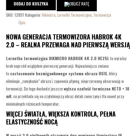
DODAJ DO KOSZYKA
SKU:
12897
Kategorie:
Hikmicro
,
Lornetki Termowizyjne
,
Termowizja
Opis
NOWA GENERACJA TERMOWIZORA HABROK 4K
2.0 – REALNA PRZEWAGA NAD PIERWSZĄ WERSJĄ
Lornetka termowizyjna HIKMICRO HABROK 4K 2.0 HE25L
to wyraźny
krok naprzód względem pierwszej generacji. Najważniejsza zmiana
to
zastosowanie bezmigawkowego systemu obrazu HSIS
, który
eliminuje „zamykanie” obrazu i zapewnia płynną, nieprzerwaną obserwację w
termowizji. Do tego dochodzi jeszcze
wyższa czułość termiczna NETD < 18
mK
, co przekłada się na czytelniejszy obraz detali zwierzyny i tła nawet przy
minimalnych różnicach temperatur.
WIĘCEJ ŚWIATŁA, WIĘKSZA KONTROLA, PEŁNA
ELASTYCZNOŚĆ NOCĄ
W wersji 2.0 użytkownik otrzymuje dwa wymienne iluminatory IR