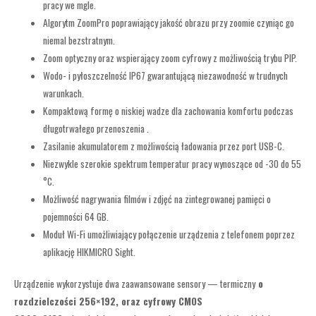
pracy we mgle.
Algorytm ZoomPro poprawiający jakość obrazu przy zoomie czyniąc go
niemal bezstratnym.
Zoom optyczny oraz wspierający zoom cyfrowy z możliwością trybu PIP.
Wodo- i pyłoszczelność IP67 gwarantującą niezawodność w trudnych
warunkach.
Kompaktową formę o niskiej wadze dla zachowania komfortu podczas
długotrwałego przenoszenia .
Zasilanie akumulatorem z możliwością ładowania przez port USB-C.
Niezwykle szerokie spektrum temperatur pracy wynoszące od -30 do 55
°C.
Możliwość nagrywania filmów i zdjęć na zintegrowanej pamięci o
pojemności 64 GB.
Moduł Wi-Fi umożliwiający połączenie urządzenia z telefonem poprzez
aplikację HIKMICRO Sight.
Urządzenie wykorzystuje dwa zaawansowane sensory — termiczny
o
rozdzielczości 256×192
, oraz cyfrowy CMOS