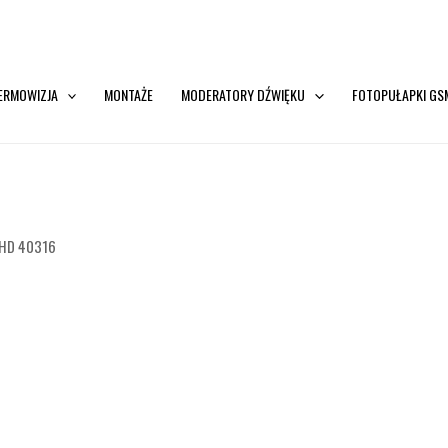
ERMOWIZJA
MONTAŻE
MODERATORY DŹWIĘKU
FOTOPUŁAPKI GS
2 HD 40316