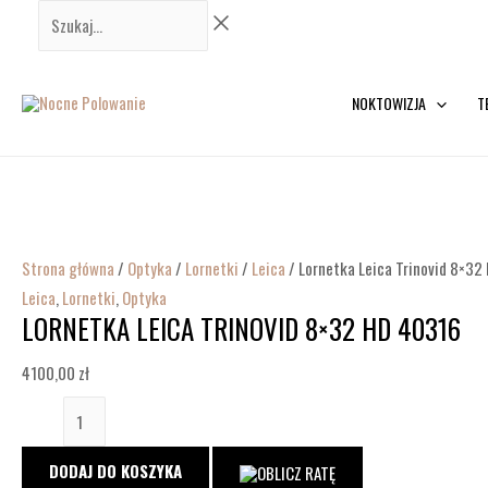
Przejdź
ilość
Szukaj...
do
Lornetka
treści
Leica
Trinovid
NOKTOWIZJA
T
8x32
HD
40316
Strona główna
/
Optyka
/
Lornetki
/
Leica
/ Lornetka Leica Trinovid 8×3
Leica
,
Lornetki
,
Optyka
LORNETKA LEICA TRINOVID 8×32 HD 40316
4100,00
zł
DODAJ DO KOSZYKA