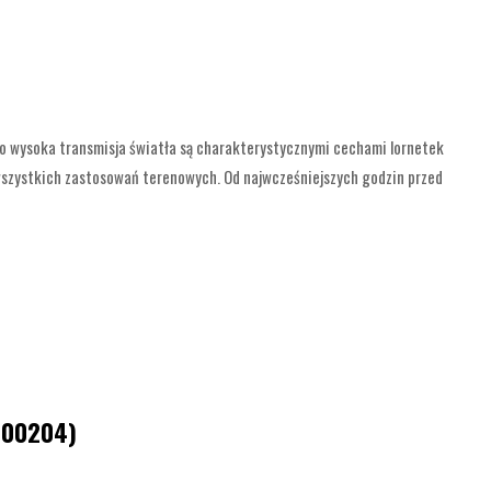
rdzo wysoka transmisja światła są charakterystycznymi cechami lornetek
 wszystkich zastosowań terenowych. Od najwcześniejszych godzin przed
900204)