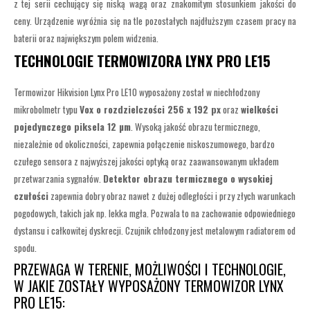
z tej serii cechujący się niską wagą oraz znakomitym stosunkiem jakości do
ceny. Urządzenie wyróżnia się na tle pozostałych najdłuższym czasem pracy na
baterii oraz największym polem widzenia.
TECHNOLOGIE TERMOWIZORA LYNX PRO LE15
Termowizor Hikvision Lynx Pro LE10 wyposażony został w niechłodzony
mikrobolmetr typu
Vox o rozdzielczości 256 x 192 px
oraz
wielkości
pojedynczego piksela 12 µm
. Wysoką jakość obrazu termicznego,
niezależnie od okoliczności, zapewnia połączenie niskoszumowego, bardzo
czułego sensora z najwyższej jakości optyką oraz zaawansowanym układem
przetwarzania sygnałów.
Detektor obrazu termicznego o wysokiej
czułości
zapewnia dobry obraz nawet z dużej odległości i przy złych warunkach
pogodowych, takich jak np. lekka mgła. Pozwala to na zachowanie odpowiedniego
dystansu i całkowitej dyskrecji. Czujnik chłodzony jest metalowym radiatorem od
spodu.
PRZEWAGA W TERENIE, MOŻLIWOŚCI I TECHNOLOGIE,
W JAKIE ZOSTAŁY WYPOSAŻONY TERMOWIZOR LYNX
PRO LE15: