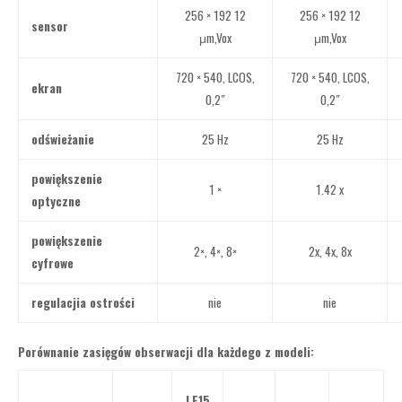
256 × 192 12
256 × 192 12
sensor
μm,Vox
μm,Vox
720 × 540, LCOS,
720 × 540, LCOS,
ekran
0,2″
0,2″
odświeżanie
25 Hz
25 Hz
powiększenie
1 ×
1.42 x
optyczne
powiększenie
2×, 4×, 8×
2x, 4x, 8x
cyfrowe
regulacjia ostrości
nie
nie
Porównanie zasięgów obserwacji dla każdego z modeli:
LE15