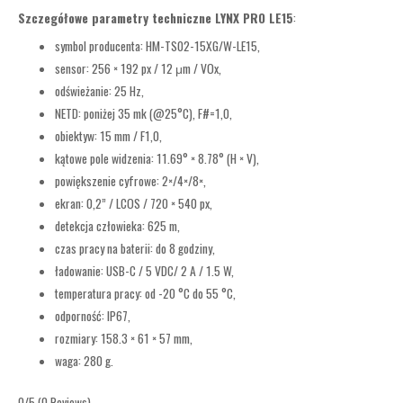
Szczegółowe parametry techniczne LYNX PRO LE15
:
symbol producenta: HM-TS02-15XG/W-LE15,
sensor: 256 × 192 px / 12 μm / VOx,
odświeżanie: 25 Hz,
NETD: poniżej 35 mk (@25°C), F#=1,0,
obiektyw: 15 mm / F1,0,
kątowe pole widzenia: 11.69° × 8.78° (H × V),
powiększenie cyfrowe: 2×/4×/8×,
ekran: 0,2” / LCOS / 720 × 540 px,
detekcja człowieka: 625 m,
czas pracy na baterii: do 8 godziny,
ładowanie: USB-C / 5 VDC/ 2 A / 1.5 W,
temperatura pracy: od -20 °C do 55 °C,
odporność: IP67,
rozmiary: 158.3 × 61 × 57 mm,
waga: 280 g.
0/5
(0 Reviews)