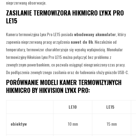
nieprzerwaną obserwacje.
ZASILANIE TERMOWIZORA HIKMICRO LYNX PRO
LE15
Kamera termowizyjna Lynx Pro LE15 posiada
wbudowany akumulator
, który
zapewnia nieprzerwaną pracę urządzenia
nawet do 8h
. Niezależnie od
temperatury, termowizor charakteryzuje się wysoką wydajnością. Monokular
termowizyjny Hikvision Lynx Pro LE15 można połączyć bez problemu z
zewnętrznym powerbankiem, co pozwala osiągnąć nieograniczony czas pracy.
Do podłączenia zewnętrznego zasilania oraz do ładowania służy gniazdo USB-C.
PORÓWNANIE MODELI KAMER TERMOWIZYJNYCH
HIKMICRO BY HIKVISION LYNX PRO:
LE10
LE15
obiektyw
10 mm
15 mm