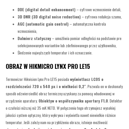
DDE (digital detail enhancement)
– cyfrowe wzmocnienie detali,
3D DNR (3D digital noise reduction)
– cyfrowa redukcja szumu,
AGC (automatic gain control)
– automatyczna kontrola
wzmocnienia,
Dalmierz statyczny
– umożliwia pomiar odległości na podstawie pre
selekcjonowanych wariantów lub zdefiniowanego przez użytkownika,
Śledzenie najwyższych temperatur i ich oznaczanie.
OBRAZ W HIKMICRO LYNX PRO LE15
Termowizor Hikvision Lynx Pro LE15 posiada
wyświetlacz LCOS o
rozdzielczości 720 x 540 px i o wielkości 0,2″
. Pozwala on w doskonały
sposób odzwierciedlić obraz termiczny uzyskany za pomocą wbudowanej w
urządzenie aparatury.
Obiektyw o współczynniku apertury F1.0
. Detektor
o czułości niższej niż 35 mK NETD. W połączeniu tego otrzymujesz wysokiej
jakości system optyczny, który wykrywa i wyświetla nawet niewielkie różnice
temperatur. Jeśli zależy nam na przybliżeniu obrazu, istnieje możliwość