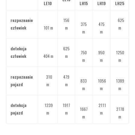
LE10
LH15
LH19
LH25
rozpoznanie
156
625
375
475
człowiek
101 m
m
m
m
m
detekcja
625
750
950
1250
człowiek
404 m
m
m
m
m
rozpoznanie
310
479
833
1056
1389
pojazd
m
m
m
m
m
detekcja
1239
1917
2111
1667
2778
pojazd
m
m
m
m
m