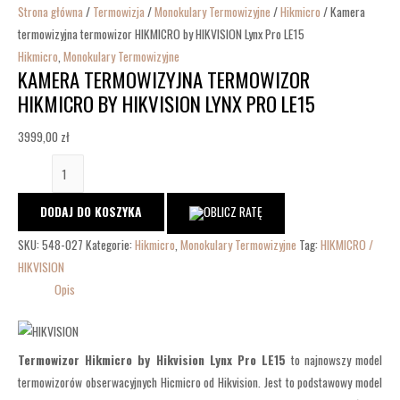
Strona główna
/
Termowizja
/
Monokulary Termowizyjne
/
Hikmicro
/ Kamera
termowizyjna termowizor HIKMICRO by HIKVISION Lynx Pro LE15
Hikmicro
,
Monokulary Termowizyjne
KAMERA TERMOWIZYJNA TERMOWIZOR
HIKMICRO BY HIKVISION LYNX PRO LE15
3999,00
zł
DODAJ DO KOSZYKA
SKU:
548-027
Kategorie:
Hikmicro
,
Monokulary Termowizyjne
Tag:
HIKMICRO /
HIKVISION
Opis
Termowizor Hikmicro by Hikvision Lynx Pro LE15
to najnowszy model
termowizorów obserwacyjnych Hicmicro od Hikvision. Jest to podstawowy model