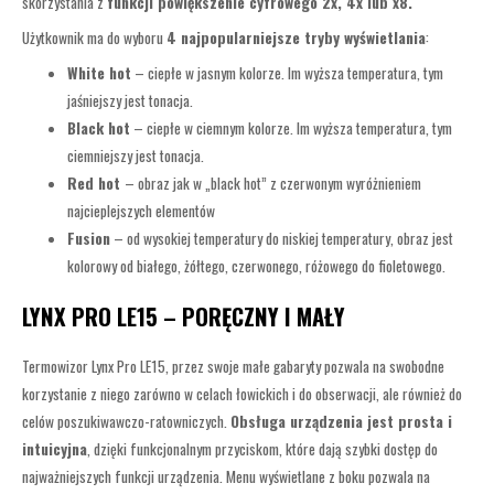
skorzystania z
funkcji powiększenie cyfrowego 2x, 4x lub x8.
Użytkownik ma do wyboru
4 najpopularniejsze tryby wyświetlania
:
White hot
– ciepłe w jasnym kolorze. Im wyższa temperatura, tym
jaśniejszy jest tonacja.
Black hot
– ciepłe w ciemnym kolorze. Im wyższa temperatura, tym
ciemniejszy jest tonacja.
Red hot
– obraz jak w „black hot” z czerwonym wyróżnieniem
najcieplejszych elementów
Fusion
– od wysokiej temperatury do niskiej temperatury, obraz jest
kolorowy od białego, żółtego, czerwonego, różowego do fioletowego.
LYNX PRO LE15 – PORĘCZNY I MAŁY
Termowizor Lynx Pro LE15, przez swoje małe gabaryty pozwala na swobodne
korzystanie z niego zarówno w celach łowickich i do obserwacji, ale również do
celów poszukiwawczo-ratowniczych.
Obsługa urządzenia jest prosta i
intuicyjna
, dzięki funkcjonalnym przyciskom, które dają szybki dostęp do
najważniejszych funkcji urządzenia. Menu wyświetlane z boku pozwala na