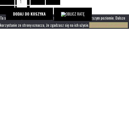
Kamera
termowizyjna
DODAJ DO KOSZYKA
Ta strona korzysta z ciasteczek aby świadczyć usługi na najwyższym poziomie. Dalsze
termowizor
korzystanie ze strony oznacza, że zgadzasz się na ich użycie.
Zgoda
Polityka prywatności
HIKMICRO
by
HIKVISION
Lynx
Pro
LE15