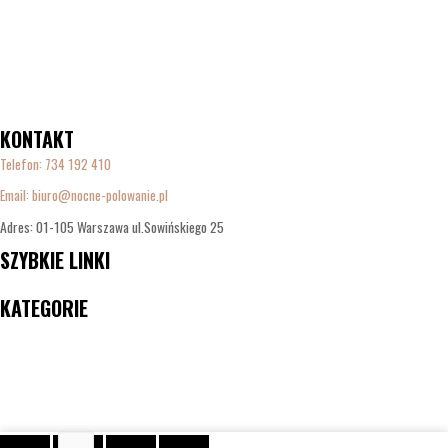
KONTAKT
Telefon:
734 192 410
Email: biuro@nocne-polowanie.pl
Adres: 01-105 Warszawa ul.Sowińskiego 25
SZYBKIE LINKI
Menu
KATEGORIE
Menu
ilość