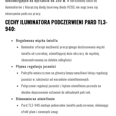
noktowizyjnych na dystansie do 350 m
. W odróżnieniu także od
iluminatorów z klasyczną diodą laserową dioda VCSEL nie nagrzewa się
intensywnie podczas pracy.
CECHY ILUMINATORA PODCZERWIENI PARD TL3-
940:
Regulowana wiązka światła
:
Iluminator oferuje możliwość precyzyjnego dostosowania wiązki
światła od szerokiej, oświetlającej duże obszary, do wąskiej,
skoncentrowanej na dalekie odległości.
Płynna regulacja jasności
:
Pokrętło umieszczone na głowicy lampy umożliwia łatwą regulację
jasności w zależności od warunków oświetleniowych.
Połączenie regulacji jasności z kątem oświetlenia pozwala na
idealne dopasowanie ustawień do aktualnych potrzeb.
Równomierne oświetlenie
:
Pard TL3-940 emituje jednorodne światło podczerwone, eliminując
efekt plam i ciemnych smug.