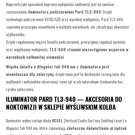
Najprostszym sposobem poprawy wydajności noktowizji jest oczywiście
zastosowanie
iluminatora podczerwieni Pard TL3-940
. Dzięki
technologii podczerwieni VCSEL/LED oraz wysokiej wydajności, Pard TL3-940
zapewnia precyzyjne oświetlenie w każdych warunkach, nie zdradzając obecności
użytkownika.
Dzięki regulowanej wiązce światła podczerwieni, precyzyjnej regulacji jasności
oraz wyjątkowej wydajności,
TL3-940 stanowi niezastąpione wsparcie w
warunkach całkowitej ciemności
.
Wiązka światła o długości fali 940 nm z iluminatora jest
niewidoczna dla zwierzyny
, dzięki temu jest to doskonałe rozwiązanie dla
myśliwych i miłośników obserwacji zwierząt w ich naturalnym środowisku bez
ryzyka spłoszenia.
ILUMINATOR PARD TL3-940 — AKCESORIA DO
NOKTOWIZJI W SKLEPIE MYŚLIWSKIM KOLBA
Iluminator wykorzystuje diody
VCSEL
(Vertical Cavity Surface Emitting Laser) o
długości fali 940 nm, które zapewniają
skuteczne doświetlenie urządzeń