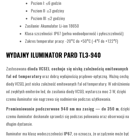
Poziom I: ≤6 godzin
Poziom II: ≤3 godziny
Poziom III: ≤2 godziny
Zasilanie: Akumulator Li-ion 18650
Klasa szczelności: IP67 (pełna wodoodporność i pyłoszczelność)
Zakres temperatur pracy: -20°C do +50°C (-4°F do +122°F)
WYDAJNY ILUMINATOR PARD TL3-940
Zastosowana
dioda VCSEL cechuje się niską zależnością emitowanych
fal od temperatury
oraz dobrą wydajnością prądowo-optyczną. Ważną cechą
diody VCSEL jest niska zależność emitowanych fal od temperatury. W odróżnieniu
od zwykłych emiterów led, do zasilania diody VCSEL wystarcza moc 3 W, dzięki
czemu iluminator nie nagrzewa się nadmiernie podczas użytkowania.
Promieniowanie podczerwone 940 nm ma zasięg — do 350 m
, dzięki
czemu iluminator doskonale sprawdzi się podczas polowania oraz obserwacji na
długim dystansie.
Iluminator ma klasę wodoszczelności
IP67
, co oznacza, że urządzenie może być