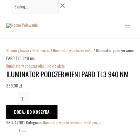
Przejdź
ilość
Szukaj...
do
Iluminator
MAIN
treści
podczerwieni
PARD
MENU
TL3
940
nm
Strona główna
/
Noktowizja
/
Iluminatory podczerwieni
/ Iluminator podczerwieni
PARD TL3 940 nm
Iluminatory podczerwieni
,
Noktowizja
ILUMINATOR PODCZERWIENI PARD TL3 940 NM
339,00
zł
DODAJ DO KOSZYKA
SKU:
12001
Kategorie:
Iluminatory podczerwieni
,
Noktowizja
Opis