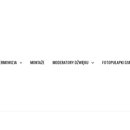
ERMOWIZJA
MONTAŻE
MODERATORY DŹWIĘKU
FOTOPUŁAPKI GS