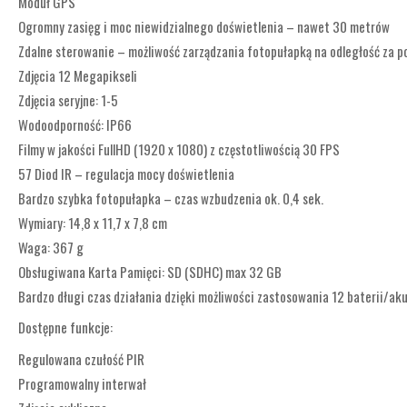
Moduł GPS
Ogromny zasięg i moc niewidzialnego doświetlenia – nawet 30 metrów
Zdalne sterowanie – możliwość zarządzania fotopułapką na odległość za po
Zdjęcia 12 Megapikseli
Zdjęcia seryjne: 1-5
Wodoodporność: IP66
Filmy w jakości FullHD (1920 x 1080) z częstotliwością 30 FPS
57 Diod IR – regulacja mocy doświetlenia
Bardzo szybka fotopułapka – czas wzbudzenia ok. 0,4 sek.
Wymiary: 14,8 x 11,7 x 7,8 cm
Waga: 367 g
Obsługiwana Karta Pamięci: SD (SDHC) max 32 GB
Bardzo długi czas działania dzięki możliwości zastosowania 12 baterii/ak
Dostępne funkcje:
Regulowana czułość PIR
Programowalny interwał