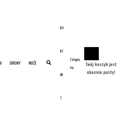
KO
NT
Zaloguj
M
DRONY
NOŻE
Twój koszyk jest
się
obecnie pusty!
AK
T