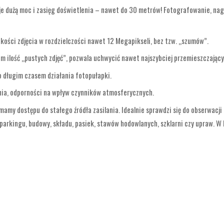
uje dużą moc i zasięg doświetlenia – nawet do 30 metrów! Fotografowanie, na
ości zdjęcia w rozdzielczości nawet 12 Megapikseli, bez tzw. „szumów”.
m ilość „pustych zdjęć”, pozwala uchwycić nawet najszybciej przemieszczający 
o długim czasem działania fotopułapki.
nia, odporności na wpływ czynników atmosferycznych.
amy dostępu do stałego źródła zasilania. Idealnie sprawdzi się do obserwacji d
 parkingu, budowy, składu, pasiek, stawów hodowlanych, szklarni czy upraw. W