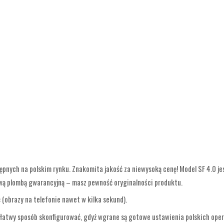
nych na polskim rynku. Znakomita jakość za niewysoką cenę! Model SF 4.0 jes
mową plombą gwarancyjną – masz pewność oryginalności produktu.
 (obrazy na telefonie nawet w kilka sekund).
 w łatwy sposób skonfigurować, gdyż wgrane są gotowe ustawienia polskich op