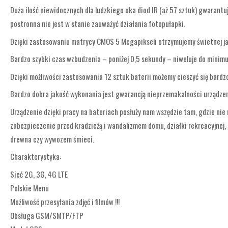
Duża ilość niewidocznych dla ludzkiego oka diod IR (aż 57 sztuk) gwarant
postronna nie jest w stanie zauważyć działania fotopułapki.
Dzięki zastosowaniu matrycy CMOS 5 Megapikseli otrzymujemy świetnej jak
Bardzo szybki czas wzbudzenia – poniżej 0,5 sekundy – niweluje do minimu
Dzięki możliwości zastosowania 12 sztuk baterii możemy cieszyć się bardz
Bardzo dobra jakość wykonania jest gwarancją nieprzemakalności urządze
Urządzenie dzięki pracy na bateriach posłuży nam wszędzie tam, gdzie nie m
zabezpieczenie przed kradzieżą i wandalizmem domu, działki rekreacyjnej,
drewna czy wywozem śmieci.
Charakterystyka:
Sieć 2G, 3G, 4G LTE
Polskie Menu
Możliwość przesyłania zdjęć i filmów !!!
Obsługa GSM/SMTP/FTP