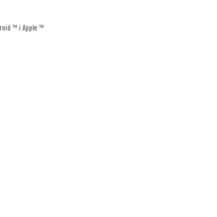
roid ™ i Apple ™